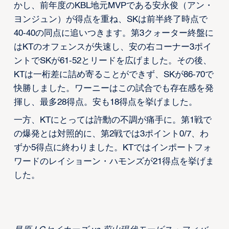
かし、前年度のKBL地元MVPである安永俊（アン・
ヨンジュン）が得点を重ね、SKは前半終了時点で
40-40の同点に追いつきます。第3クォーター終盤に
はKTのオフェンスが失速し、安の右コーナー3ポイ
ントでSKが61-52とリードを広げました。その後、
KTは一桁差に詰め寄ることができず、SKが86-70で
快勝しました。ワーニーはこの試合でも存在感を発
揮し、最多28得点。安も18得点を挙げました。
一方、KTにとっては許勳の不調が痛手に。第1戦で
の爆発とは対照的に、第2戦では3ポイント0/7、わ
ずか5得点に終わりました。KTではインポートフォ
ワードのレイショーン・ハモンズが21得点を挙げま
した。