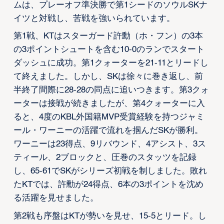
ムは、プレーオフ準決勝で第1シードのソウルSKナ
イツと対戦し、苦戦を強いられています。
第1戦、KTはスターガード許勳（ホ・フン）の3本
の3ポイントシュートを含む10-0のランでスタート
ダッシュに成功。第1クォーターを21-11とリードし
て終えました。しかし、SKは徐々に巻き返し、前
半終了間際に28-28の同点に追いつきます。第3クォ
ーターは接戦が続きましたが、第4クォーターに入
ると、4度のKBL外国籍MVP受賞経験を持つジャミ
ール・ワーニーの活躍で流れを掴んだSKが勝利。
ワーニーは23得点、9リバウンド、4アシスト、3ス
ティール、2ブロックと、圧巻のスタッツを記録
し、65-61でSKがシリーズ初戦を制しました。敗れ
たKTでは、許勳が24得点、6本の3ポイントを沈め
る活躍を見せました。
第2戦も序盤はKTが勢いを見せ、15-5とリード。し