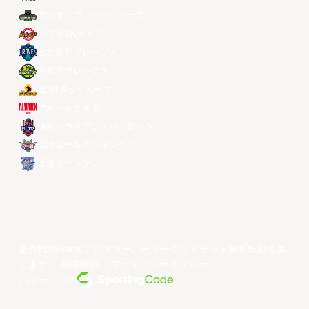
マカオ・ブラックベアーズ
ソウルSKナイツ
台北富邦ブレーブス
宇都宮ブレックス
昌原LGセイカーズ
アルバルク東京
桃園パウイアン・パイロッツ
琉球ゴールデンキングス
香港イースタン
著作権©year東アジアスーパーリーグリミテッド無断転載を禁
じます。
利用規約
。
プライバシーポリシー
。
パワー・バイ