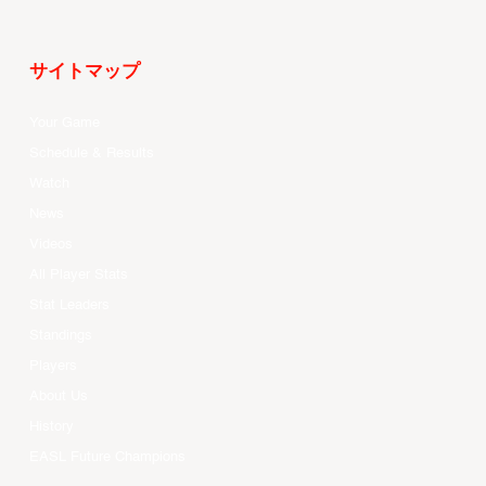
サイトマップ
Your Game
Schedule & Results
Watch
News
Videos
All Player Stats
Stat Leaders
Standings
Players
About Us
History
EASL Future Champions