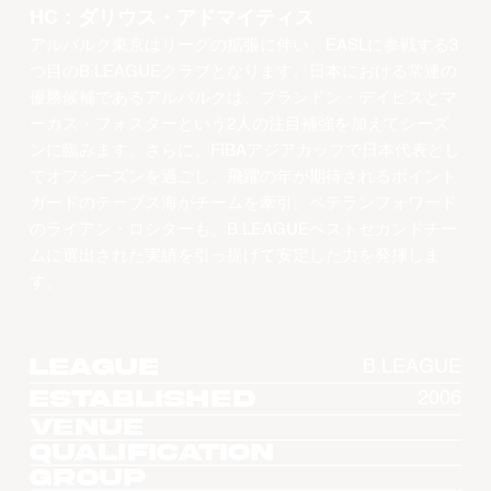
HC：ダリウス・アドマイティス
アルバルク東京はリーグの拡張に伴い、EASLに参戦する3
つ目のB.LEAGUEクラブとなります。日本における常連の
優勝候補であるアルバルクは、ブランドン・デイビスとマ
ーカス・フォスターという2人の注目補強を加えてシーズ
ンに臨みます。さらに、FIBAアジアカップで日本代表とし
てオフシーズンを過ごし、飛躍の年が期待されるポイント
ガードのテーブス海がチームを牽引。ベテランフォワード
のライアン・ロシターも、B.LEAGUEベストセカンドチー
ムに選出された実績を引っ提げて安定した力を発揮しま
す。
League
B.LEAGUE
Established
2006
Venue
Qualification
Group