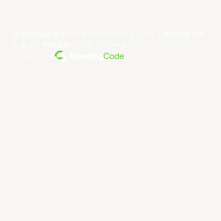
著作権©year東アジアスーパーリーグリミテッド無断転載を禁
じます。
利用規約
。
プライバシーポリシー
。
パワー・バイ