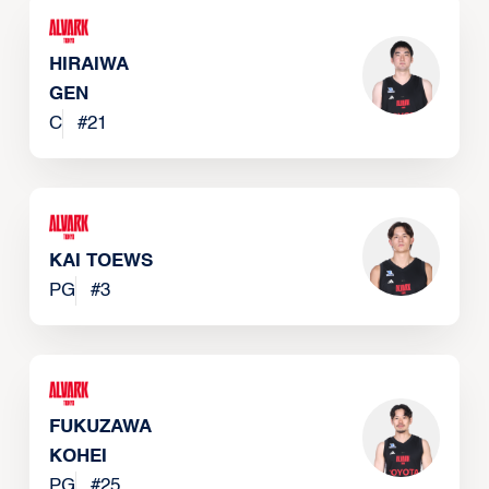
HIRAIWA
GEN
C
#
21
KAI TOEWS
PG
#
3
FUKUZAWA
KOHEI
PG
#
25