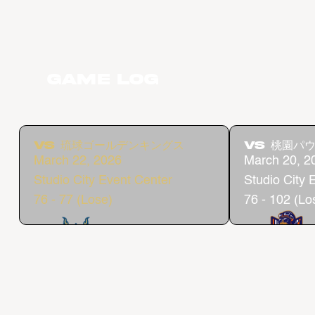
Game Log
vs 琉球ゴールデンキングス
vs 桃園パ
March 22, 2026
March 20, 2
Studio City Event Center
Studio City 
76 - 77 (Lose)
76 - 102 (Lo