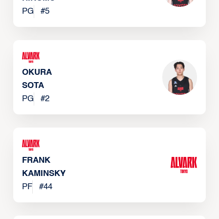
PG
#
5
OKURA
SOTA
PG
#
2
FRANK
KAMINSKY
PF
#
44