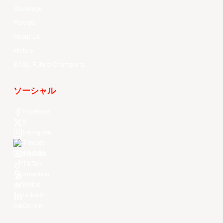
Standings
Players
About Us
History
EASL Future Champions
ソーシャル
Facebook
X
Instagram
Threads
Youtube
TikTok
Kuaishou
Weibo
LinkedIn
Douyin