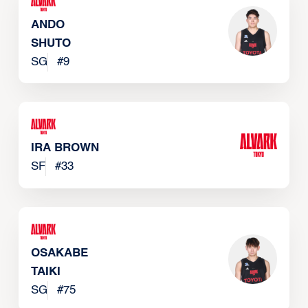
ANDO
SHUTO
SG
#
9
IRA BROWN
SF
#
33
OSAKABE
TAIKI
SG
#
75