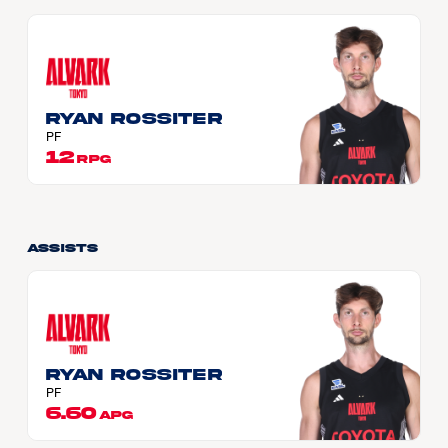
Ryan ROSSITER
PF
12
RPG
Assists
Ryan ROSSITER
PF
6.60
APG