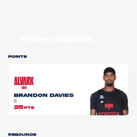
Team Leaders
Points
Brandon DAVIES
C
25
PTS
Rebounds