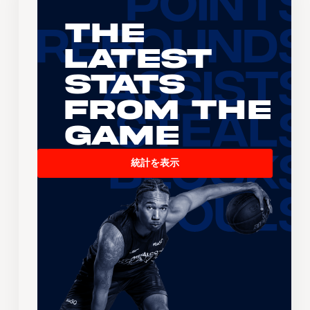
The
Latest
Stats
From the
Game
統計を表示