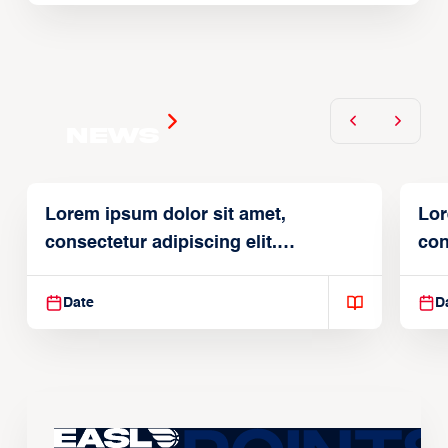
News
Lorem ipsum dolor sit amet,
Lor
consectetur adipiscing elit.
con
Suspendisse varius enim in
Sus
Date
D