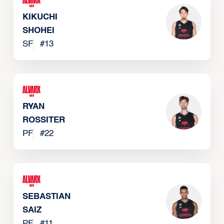
KIKUCHI
SHOHEI
SF
#
13
RYAN
ROSSITER
PF
#
22
SEBASTIAN
SAIZ
PF
#
11