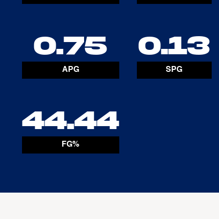
0.75
0.13
APG
SPG
44.44
FG%