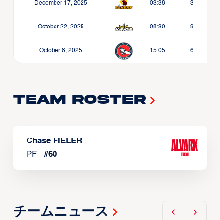
December 17, 2025
03:38
3
October 22, 2025
08:30
9
October 8, 2025
15:05
6
Team Roster
Chase FIELER
PF
#
60
チームニュース