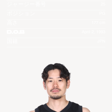
ジャージー番号
25
ポジション
PG
高さ
177 cm
D.O.B
April 2, 1993
国籍
JPN