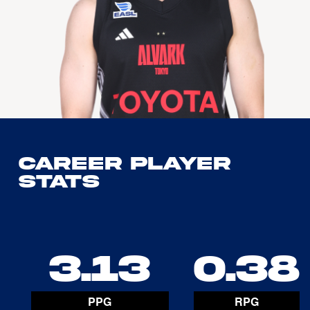
Career Player
Stats
3.13
0.38
PPG
RPG