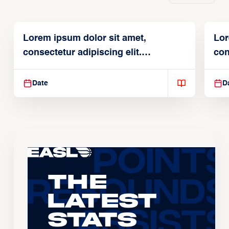
Lorem ipsum dolor sit amet,
Lor
consectetur adipiscing elit.
con
Suspendisse varius enim in
Sus
Date
D
The
Latest
Stats