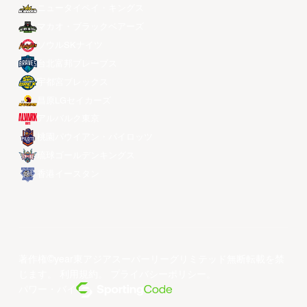
ニュータイペイ・キングス
マカオ・ブラックベアーズ
ソウルSKナイツ
台北富邦ブレーブス
宇都宮ブレックス
昌原LGセイカーズ
アルバルク東京
桃園パウイアン・パイロッツ
琉球ゴールデンキングス
香港イースタン
著作権©year東アジアスーパーリーグリミテッド無断転載を禁
じます。
利用規約
。
プライバシーポリシー
。
パワー・バイ