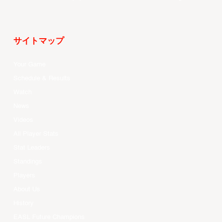
サイトマップ
Your Game
Schedule & Results
Watch
News
Videos
All Player Stats
Stat Leaders
Standings
Players
About Us
History
EASL Future Champions