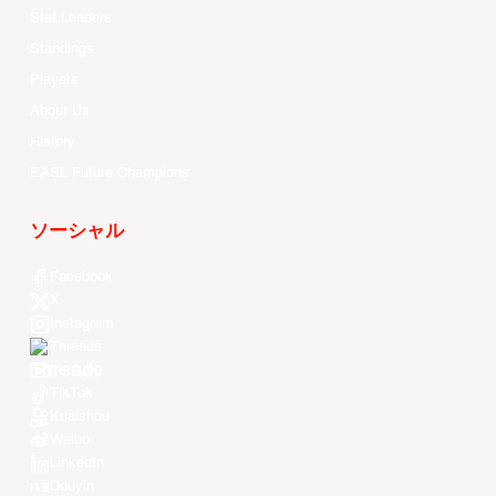
Stat Leaders
Standings
Players
About Us
History
EASL Future Champions
ソーシャル
Facebook
X
Instagram
Threads
Youtube
TikTok
Kuaishou
Weibo
LinkedIn
Douyin