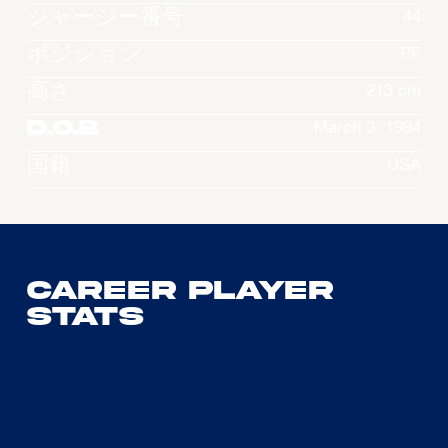
ジャージー番号
44
ポジション
PF
高さ
213 cm
D.O.B
March 3, 1994
国籍
USA
Career Player
Stats