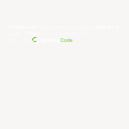
著作権©year東アジアスーパーリーグリミテッド無断転載を禁
じます。
利用規約
。
プライバシーポリシー
。
パワー・バイ