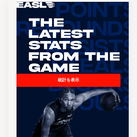
The
Latest
Stats
From the
Game
統計を表示