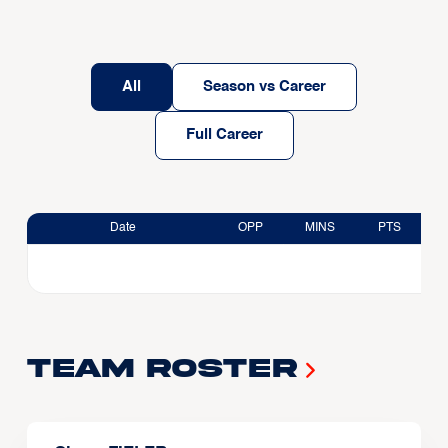
All
Season vs Career
Full Career
Date
OPP
MINS
PTS
Team Roster