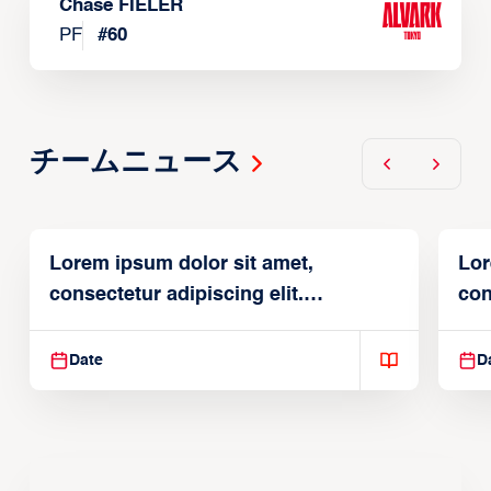
Chase FIELER
PF
#
60
チームニュース
Lorem ipsum dolor sit amet,
Lor
consectetur adipiscing elit.
con
Suspendisse varius enim in
Sus
Date
D