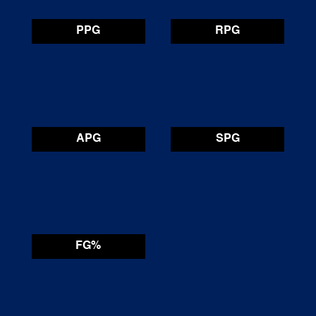
PPG
RPG
APG
SPG
FG%