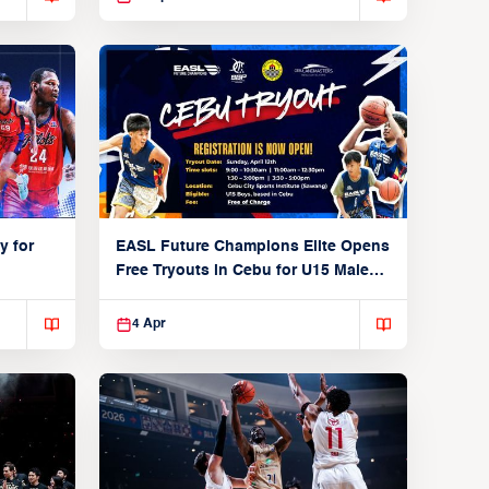
y for
EASL Future Champions Elite Opens
Free Tryouts in Cebu for U15 Male
Players
4 Apr