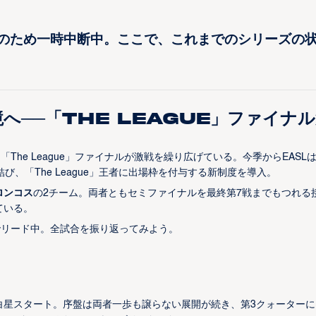
ジア開催のため一時中断中。ここで、これまでのシリーズの
へ──「The League」ファイナル
た「The League」ファイナルが激戦を繰り広げている。今季からEASL
、「The League」王者に出場枠を付与する新制度を導入。
ロンコス
の2チーム。両者ともセミファイナルを最終第7戦までもつれる
ている。
でリード中。全試合を振り返ってみよう。
白星スタート。序盤は両者一歩も譲らない展開が続き、第3クォーターに