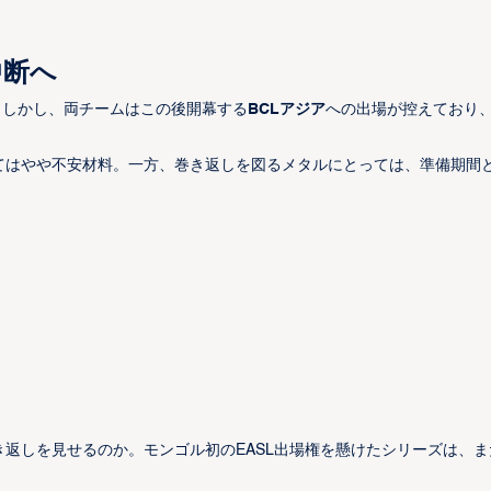
中断へ
。しかし、両チームはこの後開幕する
BCLアジア
への出場が控えており
てはやや不安材料。一方、巻き返しを図るメタルにとっては、準備期間
返しを見せるのか。モンゴル初のEASL出場権を懸けたシリーズは、ま