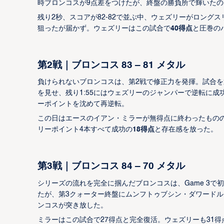
時ブロンコスが9点差をつけたが、終盤の勝負所で輝いた
残り2秒、スコアが82-82で並ぶ中、ウェズリーがロン
狙ったが届かず。ウェズリーはこの試合で
40得点
と圧巻の
第2戦｜ブロンコス 83 – 81 メタル
負けられないブロンコスは、第2戦で修正力を発揮。試合を
を見せ、残り1:55にはウェズリーのジャンパーで逆転に
ーポイントを沈めて再逆転。
この日はエースのイアン・ミラーが無得点に終わったもの
リーポイント4本すべて成功の
18得点
と存在感を放った。
第3戦｜ブロンコス 84 – 70 メタル
シリーズの流れを完全に掴んだブロンコスは、Game 3で
たが、第3クォーター終盤にムンフトゥブシン・ダワードル
ンコスが突き放した。
ミラーはこの試合で27得点と完全復活。ウェズリーも31