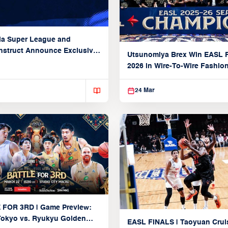
ia Super League and
struct Announce Exclusive
Utsunomiya Brex Win EASL F
Partnership
2026 in Wire-To-Wire Fashio
Taoyuan
24 Mar
 FOR 3RD | Game Preview:
Tokyo vs. Ryukyu Golden
EASL FINALS | Taoyuan Crui