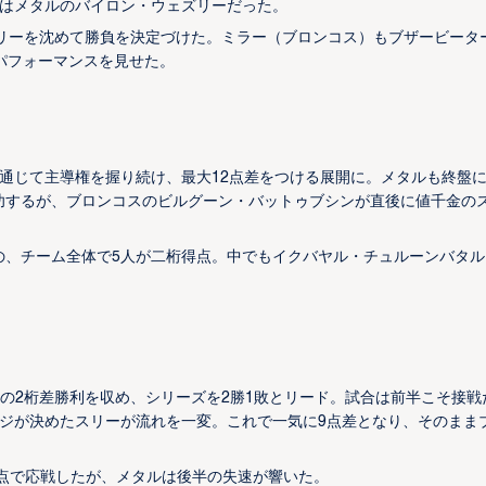
のはメタルのバイロン・ウェズリーだった。
グスリーを沈めて勝負を決定づけた。ミラー（ブロンコス）もブザービータ
パフォーマンスを見せた。
通じて主導権を握り続け、最大12点差をつける展開に。メタルも終盤
成功するが、ブロンコスのビルグーン・バットゥブシンが直後に値千金の
の、チーム全体で5人が二桁得点。中でもイクバヤル・チュルーンバタル
初の2桁差勝利を収め、シリーズを2勝1敗とリード。試合は前半こそ接戦
ジが決めたスリーが流れを一変。これで一気に9点差となり、そのまま
得点で応戦したが、メタルは後半の失速が響いた。