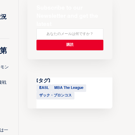
Subscribe to our
Newsletter and get the
状況
latest
第
はモン
[タグ]
接戦
EASL
MBA The League
ザック・ブロンコス
は一