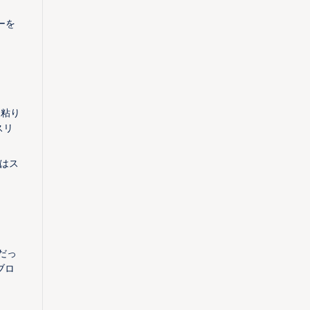
ーを
に粘り
スリ
はス
だっ
ブロ