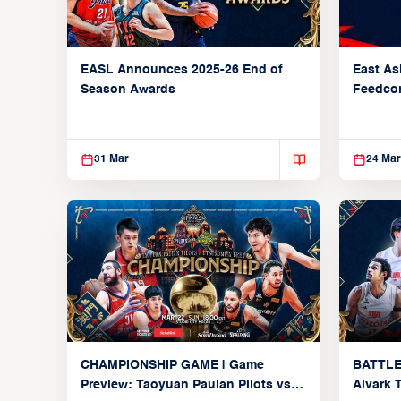
EASL Announces 2025-26 End of
East As
Season Awards
Feedcon
Global 
31 Mar
24 Mar
CHAMPIONSHIP GAME | Game
BATTLE
Preview: Taoyuan Pauian Pilots vs.
Alvark 