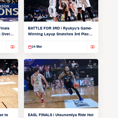
inals
BATTLE FOR 3RD | Ryukyu's Game-
n Over
Winning Layup Snatches 3rd Place
From Alvark
24 Mar
se to
EASL FINALS | Utsunomiya Ride Hot