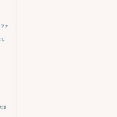
、ファ
とし
だま