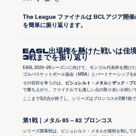
The League ファイナルは BCLア
を簡単に振り返ります。
EASL出場権を懸けた戦いは佳境
3戦までを振り返り
EASL 2025–26シーズンに向けて、モンゴル代表枠を懸け
ゴルバスケットボール協会（MBA）とパートナーシップを結び
その切符を争うのは、
ビシュレルト・メタル
と
ザック・ブ
で勝ち上がり、ファイナルでも激しい点の取り合いが続い
ここまで3試合が終了し、シリーズはブロンコスが2勝1敗
第1戦｜メタル 85 – 82 ブロンコス
シリーズ開幕戦は、ビシュレルト・メタルが接戦を制して