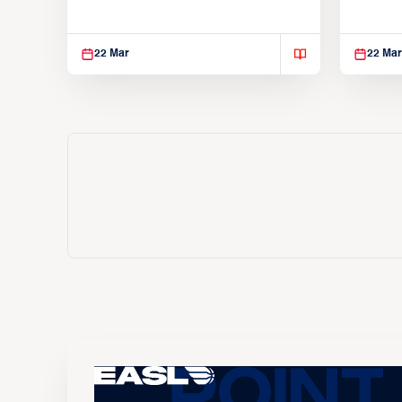
Utsunomiya Brex (March 22, 2026)
Kings (
22 Mar
22 Mar