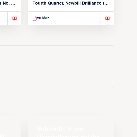
 No. 1
Fourth Quarter, Newbill Brilliance to
Reach EASL Championship Game
20 Mar
Subscribe to our