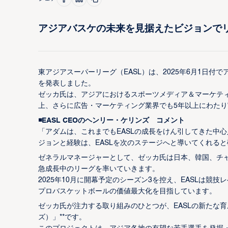
アジアバスケの未来を見据えたビジョンで
東アジアスーパーリーグ（EASL）は、2025年6月1日付で
を発表しました。
ゼッカ氏は、アジアにおけるスポーツメディア＆マーケティ
上、さらに広告・マーケティング業界でも5年以上にわた
◾️EASL CEOのヘンリー・ケリンズ コメント
「アダムは、これまでもEASLの成長をけん引してきた中
ジョンと経験は、EASLを次のステージへと導いてくれる
ゼネラルマネージャーとして、ゼッカ氏は日本、韓国、チ
急成長中のリーグを率いていきます。
2025年10月に開幕予定のシーズン3を控え、EASLは
プロバスケットボールの価値最大化を目指しています。
ゼッカ氏が注力する取り組みのひとつが、EASLの新たな育成プラ
ズ）」**です。