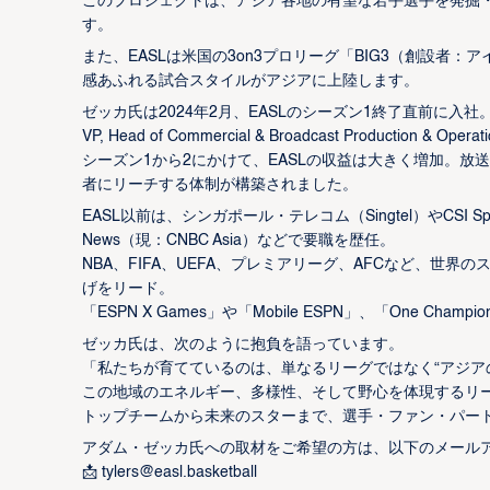
このプロジェクトは、アジア各地の有望な若手選手を発掘
す。
また、EASLは米国の3on3プロリーグ「BIG3（創設者：
感あふれる試合スタイルがアジアに上陸します。
ゼッカ氏は2024年2月、EASLのシーズン1終了直前に入社
VP, Head of Commercial & Broadcast Product
シーズン1から2にかけて、EASLの収益は大きく増加。放
者にリーチする体制が構築されました。
EASL以前は、シンガポール・テレコム（Singtel）やCSI Sports、ESPN
News（現：CNBC Asia）などで要職を歴任。
NBA、FIFA、UEFA、プレミアリーグ、AFCなど、
げをリード。
「ESPN X Games」や「Mobile ESPN」、「One 
ゼッカ氏は、次のように抱負を語っています。
「私たちが育てているのは、単なるリーグではなく“アジア
この地域のエネルギー、多様性、そして野心を体現するリ
トップチームから未来のスターまで、選手・ファン・パー
アダム・ゼッカ氏への取材をご希望の方は、以下のメール
📩
tylers@easl.basketball