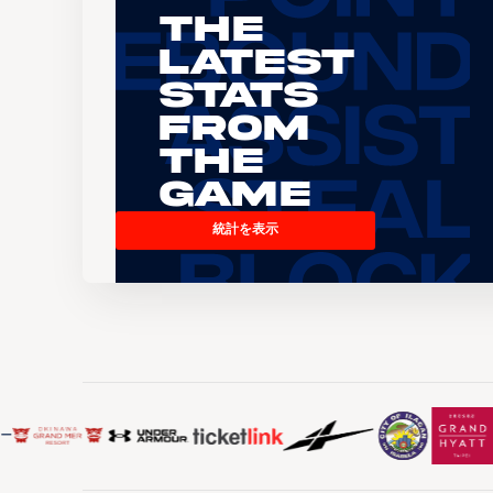
The
Latest
Stats
From
the
Game
統計を表示