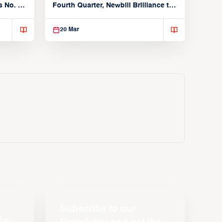
 No. 1
Fourth Quarter, Newbill Brilliance to
Reach EASL Championship Game
20 Mar
Subscribe to our