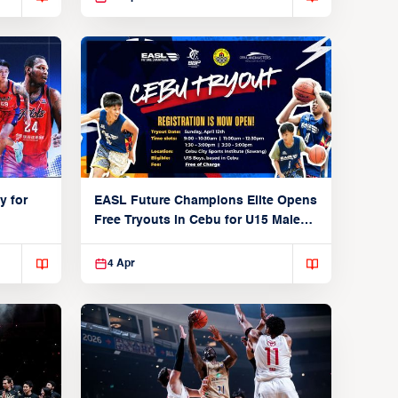
y for
EASL Future Champions Elite Opens
Free Tryouts in Cebu for U15 Male
Players
4 Apr