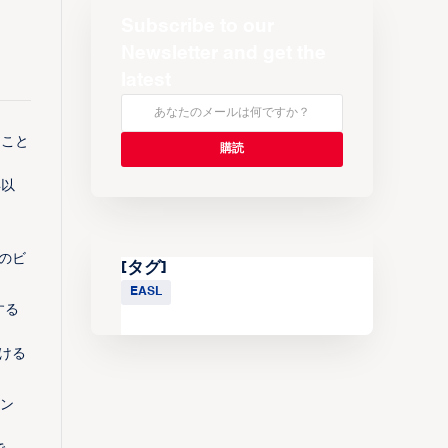
Subscribe to our
Newsletter and get the
latest
たこと
年以
のビ
[タグ]
EASL
する
ける
オン