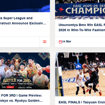
ia Super League and
struct Announce Exclusive
Utsunomiya Brex Win EASL F
Partnership
2026 in Wire-To-Wire Fashio
Taoyuan
24 Mar
 FOR 3RD | Game Preview:
Tokyo vs. Ryukyu Golden
EASL FINALS | Taoyuan Crui