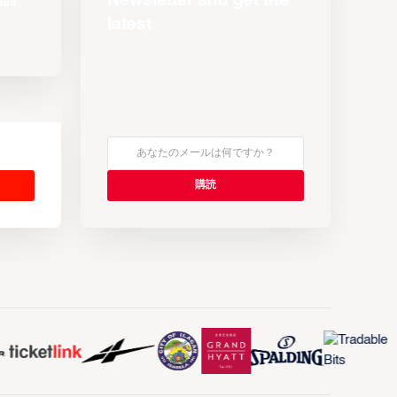
Newsletter and get the
latest
s