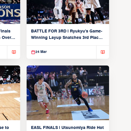
inals
BATTLE FOR 3RD | Ryukyu's Game-
n Over
Winning Layup Snatches 3rd Place
From Alvark
24 Mar
se to
EASL FINALS | Utsunomiya Ride Hot