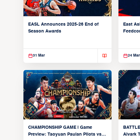
EASL Announces 2025-26 End of
East As
Season Awards
Feedcon
Global 
31 Mar
24 Mar
CHAMPIONSHIP GAME | Game
BATTLE
Preview: Taoyuan Pauian Pilots vs.
Alvark 