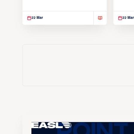
Utsunomiya Brex (March 22, 2026)
Kings (
22 Mar
22 Mar