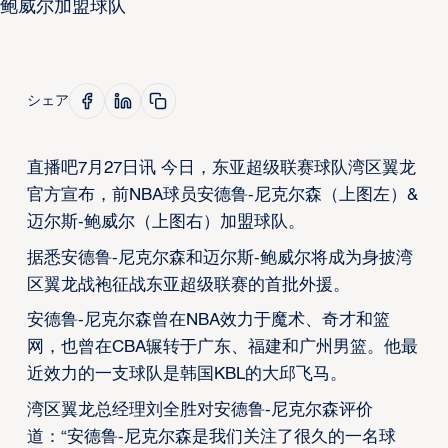
シェア
直播吧7月27日讯 今日，东亚超级联赛球队湾区翼龙
官方宣布，前NBA球员安德鲁-尼克尔森（上图左）&
迈尔斯-鲍威尔（上图右）加盟球队。
据悉安德鲁-尼克尔森和迈尔斯-鲍威尔将成为身披湾
区翼龙战袍征战东亚超级联赛的首批外援。
安德鲁-尼克尔森曾在NBA效力于魔术、奇才和篮
网，也曾在CBA辗转于广东、福建和广州男篮。他最
近效力的一支球队是韩国KBL的大邱飞马。
湾区翼龙总经理刘全胜对安德鲁-尼克尔森评价
道：“安德鲁-尼克尔森是我们关注了很久的一名球