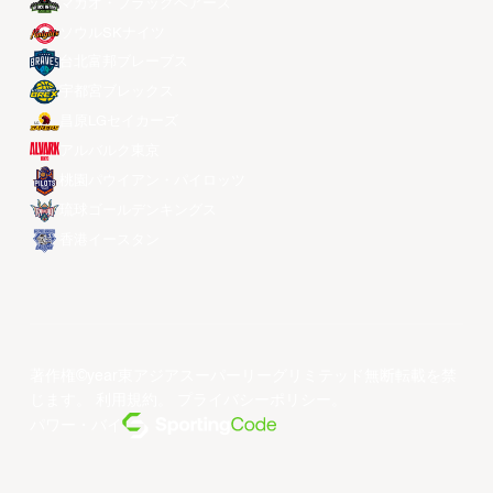
マカオ・ブラックベアーズ
ソウルSKナイツ
台北富邦ブレーブス
宇都宮ブレックス
昌原LGセイカーズ
アルバルク東京
桃園パウイアン・パイロッツ
琉球ゴールデンキングス
香港イースタン
著作権©year東アジアスーパーリーグリミテッド無断転載を禁
じます。
利用規約
。
プライバシーポリシー
。
パワー・バイ