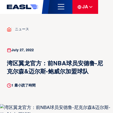
JA
ニュース
July 27, 2022
湾区翼龙官方：前NBA球员安德鲁-尼
克尔森&迈尔斯-鲍威尔加盟球队
1
最小読了時間