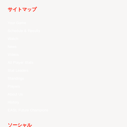
サイトマップ
Your Game
Schedule & Results
Watch
News
Videos
All Player Stats
Stat Leaders
Standings
Players
About Us
History
EASL Future Champions
ソーシャル