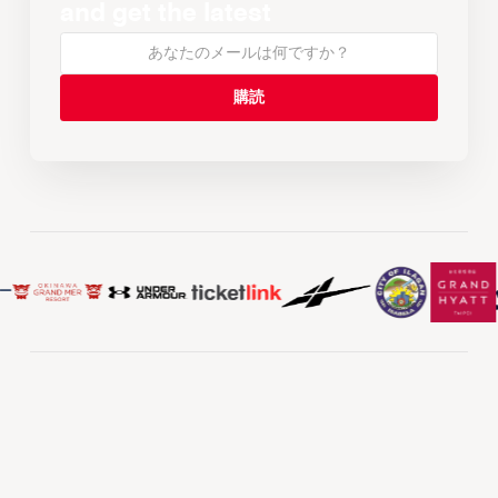
and get the latest
ー