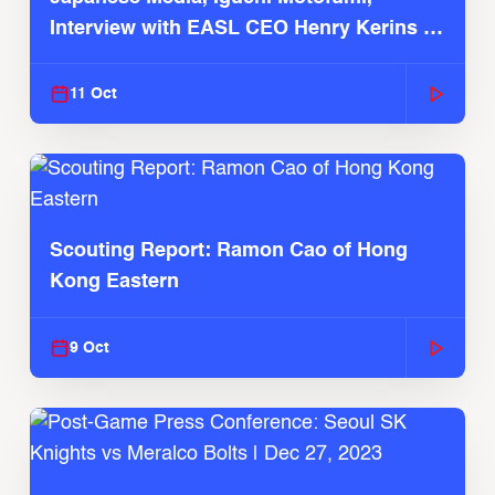
Interview with EASL CEO Henry Kerins |
Oct. 11, 2024
11 Oct
Scouting Report: Ramon Cao of Hong
Kong Eastern
9 Oct