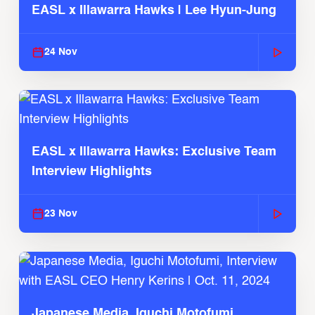
EASL x Illawarra Hawks | Lee Hyun-Jung
24 Nov
EASL x Illawarra Hawks: Exclusive Team
Interview Highlights
23 Nov
Japanese Media, Iguchi Motofumi,