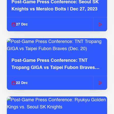
Post-Game Press Conference: Seoul SK
Knights vs Meralco Bolts | Dec 27, 2023
27 Dec
Post-Game Press Conference: TNT
Tropang GIGA vs Taipei Fubon Braves
(Dec. 20)
22 Dec