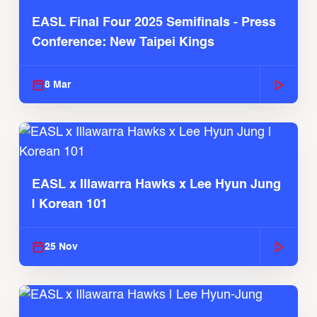
EASL Final Four 2025 Semifinals - Press
Conference: New Taipei Kings
8 Mar
EASL x Illawarra Hawks x Lee Hyun Jung
| Korean 101
25 Nov