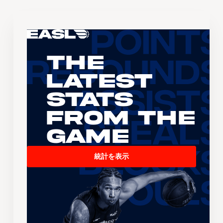
The
Latest
Stats
From the
Game
統計を表示