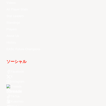
Videos
All Player Stats
Stat Leaders
Standings
Players
About Us
History
EASL Future Champions
ソーシャル
Facebook
X
Instagram
Threads
Youtube
TikTok
Kuaishou