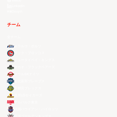
Weibo
LinkedIn
Douyin
チーム
全チーム
メラルコ・ボルツ
ザック・ブロンコス
ニュータイペイ・キングス
マカオ・ブラックベアーズ
ソウルSKナイツ
台北富邦ブレーブス
宇都宮ブレックス
昌原LGセイカーズ
アルバルク東京
桃園パウイアン・パイロッツ
琉球ゴールデンキングス