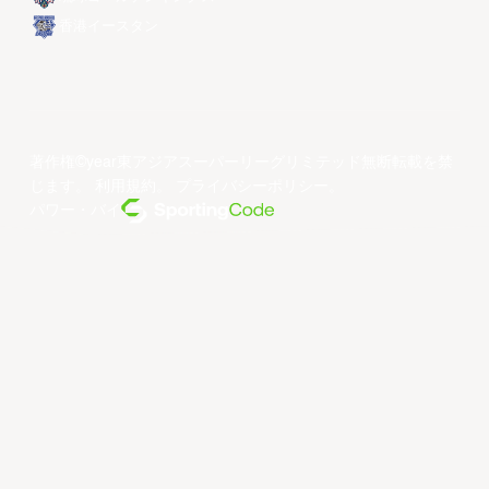
香港イースタン
著作権©year東アジアスーパーリーグリミテッド無断転載を禁
じます。
利用規約
。
プライバシーポリシー
。
パワー・バイ