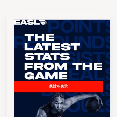
The
Latest
Stats
From the
Game
統計を表示