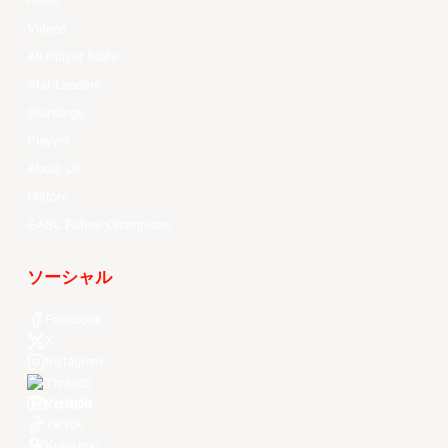
News
Videos
All Player Stats
Stat Leaders
Standings
Players
About Us
History
EASL Future Champions
ソーシャル
Facebook
X
Instagram
Threads
Youtube
TikTok
Kuaishou