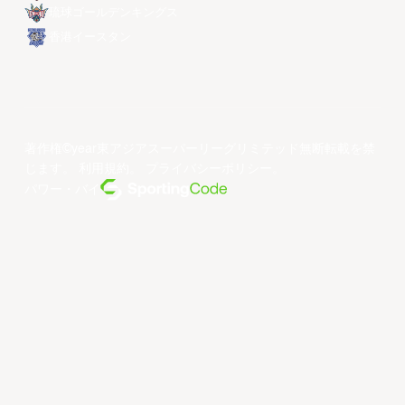
琉球ゴールデンキングス
香港イースタン
著作権©year東アジアスーパーリーグリミテッド無断転載を禁
じます。
利用規約
。
プライバシーポリシー
。
パワー・バイ