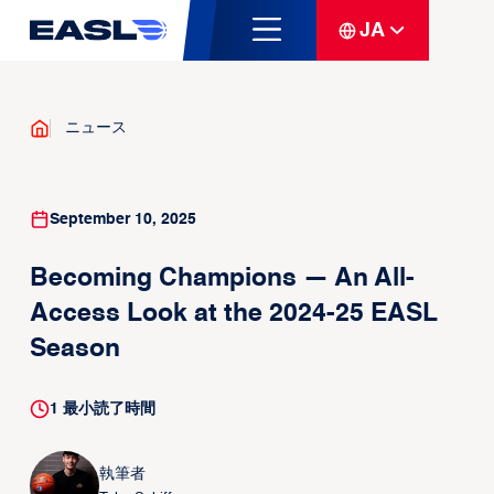
JA
ニュース
September 10, 2025
Becoming Champions — An All-
Access Look at the 2024-25 EASL
Season
1
最小読了時間
執筆者