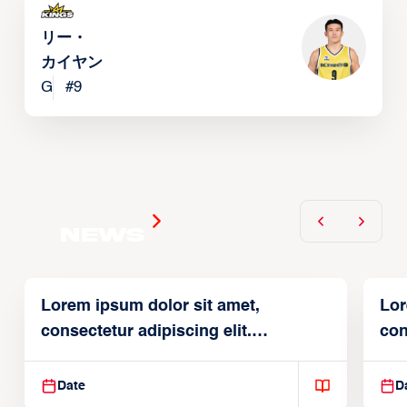
リー・
カイヤン
G
#
9
News
Lorem ipsum dolor sit amet,
Lor
consectetur adipiscing elit.
con
Suspendisse varius enim in
Sus
Date
D