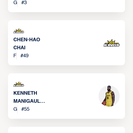
G
#
3
CHEN-HAO
CHAI
F
#
49
KENNETH
MANIGAULT
JR
G
#
55