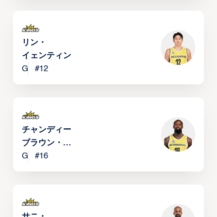
リン・
イェンティン
G
#
12
チャンディー・
ブラウン・
ジュニア
G
#
16
サニ・