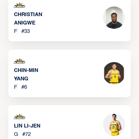
CHRISTIAN
ANIGWE
F
#
33
CHIN-MIN
YANG
F
#
6
LIN LI-JEN
G
#
72