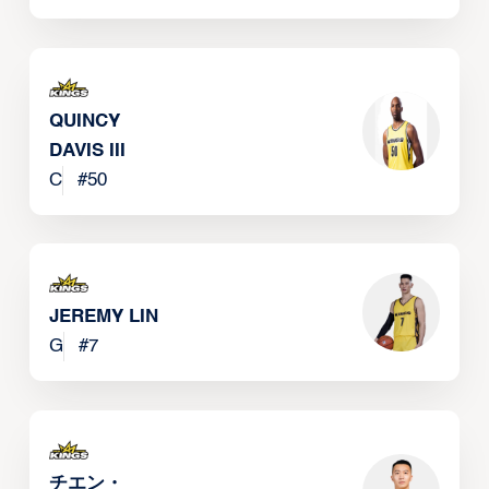
QUINCY
DAVIS III
C
#
50
JEREMY LIN
G
#
7
チエン・