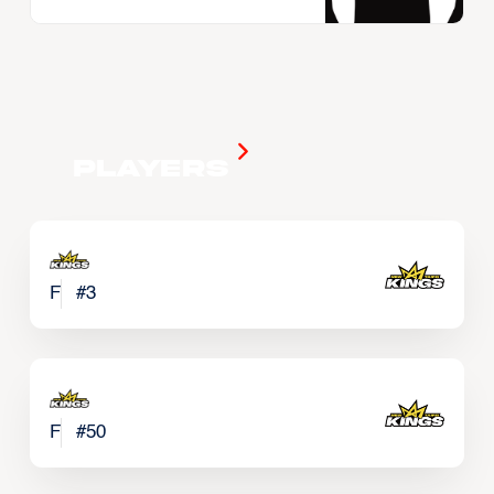
Players
F
#
3
F
#
50