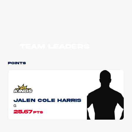
Team Leaders
Points
Jalen Cole HARRIS
G
25.67
PTS