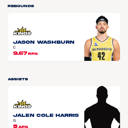
Rebounds
Jason WASHBURN
C
9.67
RPG
Assists
Jalen Cole HARRIS
G
5
APG