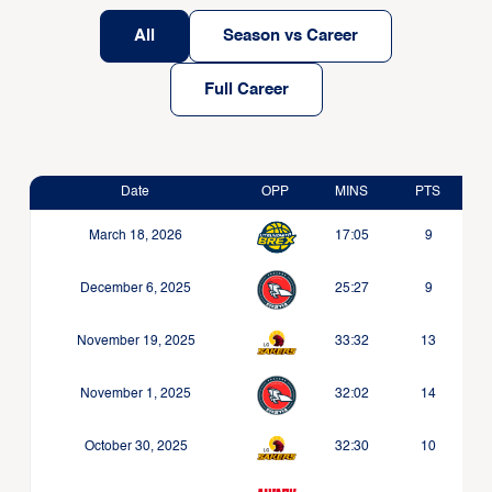
All
Season vs Career
Full Career
Date
OPP
MINS
PTS
March 18, 2026
17:05
9
December 6, 2025
25:27
9
November 19, 2025
33:32
13
November 1, 2025
32:02
14
October 30, 2025
32:30
10