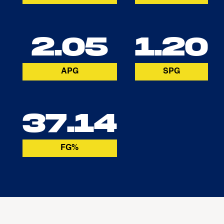
2.05
1.20
APG
SPG
37.14
FG%