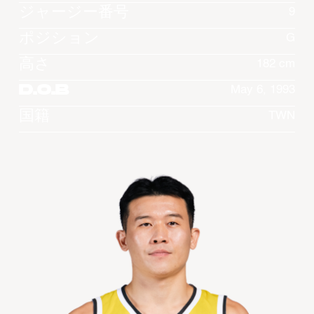
ジャージー番号
9
ポジション
G
高さ
182 cm
D.O.B
May 6, 1993
国籍
TWN