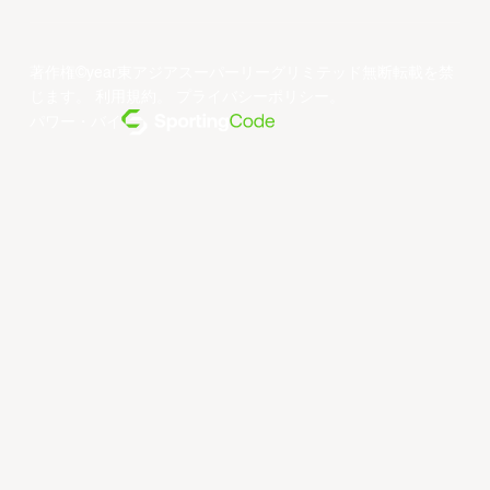
著作権©year東アジアスーパーリーグリミテッド無断転載を禁
じます。
利用規約
。
プライバシーポリシー
。
パワー・バイ