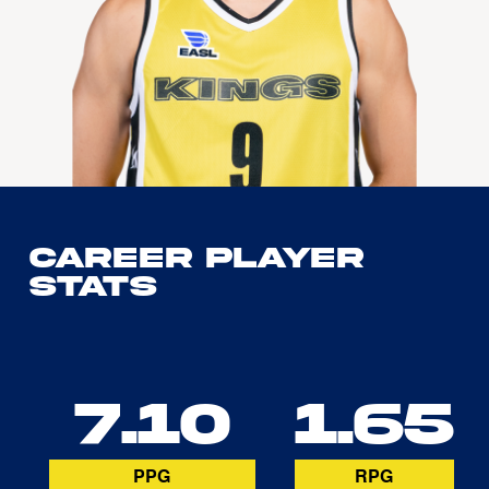
Career Player
Stats
7.10
1.65
PPG
RPG