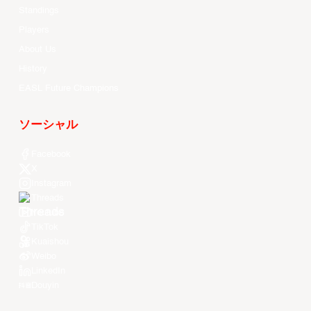
Standings
Players
About Us
History
EASL Future Champions
ソーシャル
Facebook
X
Instagram
Threads
Youtube
TikTok
Kuaishou
Weibo
LinkedIn
Douyin