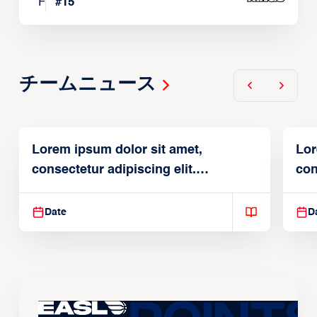
F
#
15
チームニュース
Lorem ipsum dolor sit amet,
Lor
consectetur adipiscing elit.
con
Suspendisse varius enim in
Sus
Date
D