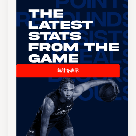
The
Latest
Stats
From the
Game
統計を表示