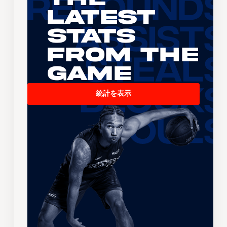
Latest
Stats
From the
Game
統計を表示