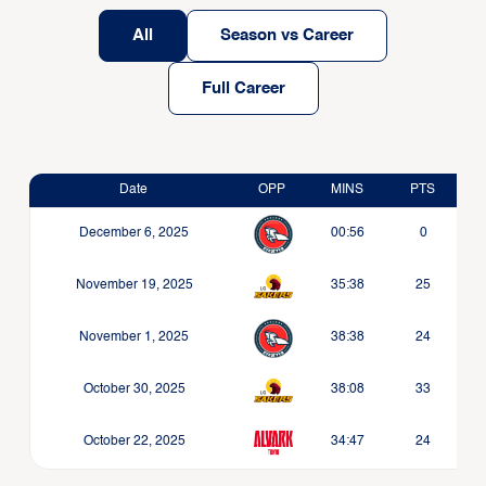
All
Season vs Career
Full Career
Date
OPP
MINS
PTS
December 6, 2025
00:56
0
November 19, 2025
35:38
25
November 1, 2025
38:38
24
October 30, 2025
38:08
33
October 22, 2025
34:47
24