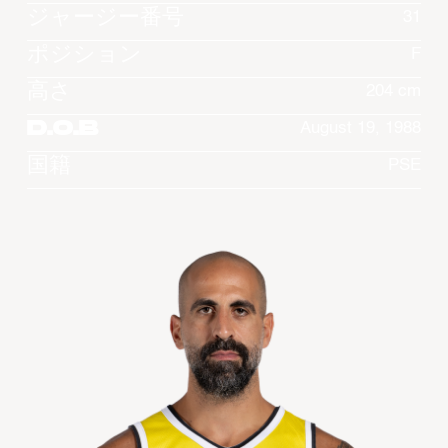
ジャージー番号
31
ポジション
F
高さ
204 cm
D.O.B
August 19, 1988
国籍
PSE