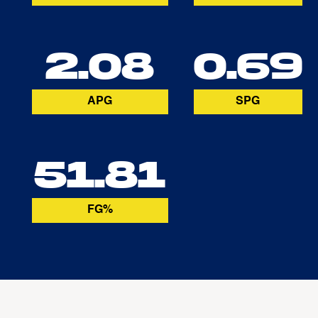
2.08
0.69
APG
SPG
51.81
FG%