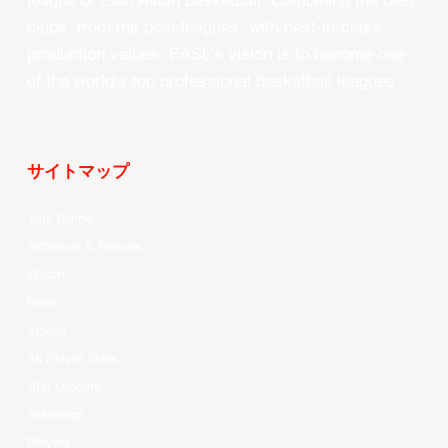
league of East Asian basketball. Combining the best
clubs, from the best leagues, with best-in-class
production values, EASL’s vision is to become one
of the world’s top professional basketball leagues.
サイトマップ
Your Game
Schedule & Results
Watch
News
Videos
All Player Stats
Stat Leaders
Standings
Players