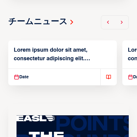
チームニュース
Lorem ipsum dolor sit amet,
Lor
consectetur adipiscing elit.
con
Suspendisse varius enim in
Sus
Date
D
The