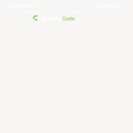
著作権©year東アジアスーパーリーグリミテッド無断転載を禁
じます。
利用規約
。
プライバシーポリシー
。
パワー・バイ