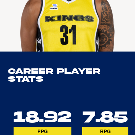
Career Player
Stats
18.92
7.85
PPG
RPG