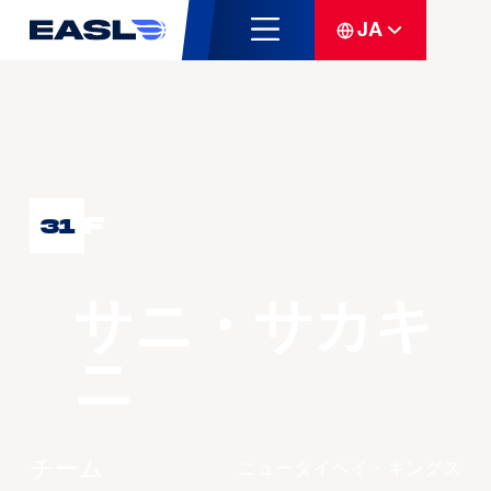
JA
F
31
サニ・サカキ
ニ
チーム
ニュータイペイ・キングス