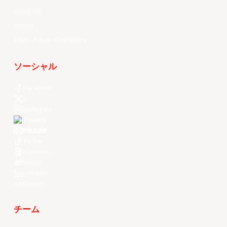
About Us
History
EASL Future Champions
ソーシャル
Facebook
X
Instagram
Threads
Youtube
TikTok
Kuaishou
Weibo
LinkedIn
Douyin
チーム