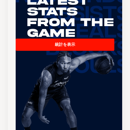
Latest
Stats
From the
Game
統計を表示