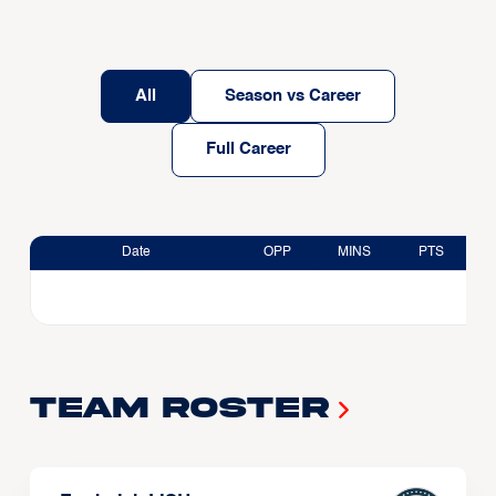
All
Season vs Career
Full Career
Date
OPP
MINS
PTS
Team Roster