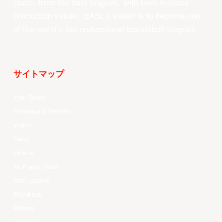
clubs, from the best leagues, with best-in-class
production values, EASL’s vision is to become one
of the world’s top professional basketball leagues.
サイトマップ
Your Game
Schedule & Results
Watch
News
Videos
All Player Stats
Stat Leaders
Standings
Players