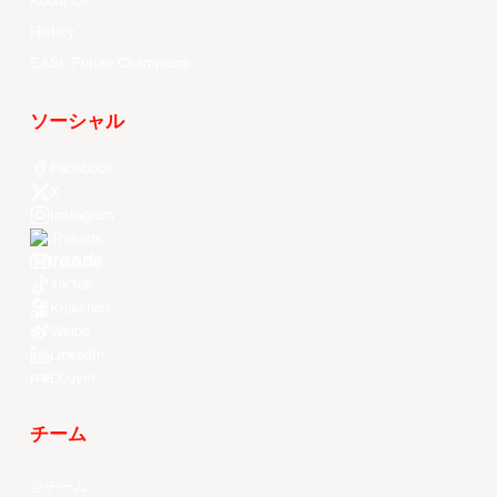
About Us
History
EASL Future Champions
ソーシャル
Facebook
X
Instagram
Threads
Youtube
TikTok
Kuaishou
Weibo
LinkedIn
Douyin
チーム
全チーム