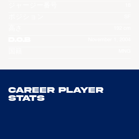
ジャージー番号
18
ポジション
SF
高さ
192 cm
D.O.B
November 1, 2004
国籍
MNG
Career Player
Stats