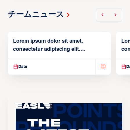
チームニュース
Lorem ipsum dolor sit amet,
Lor
consectetur adipiscing elit.
con
Suspendisse varius enim in
Sus
Date
D
The