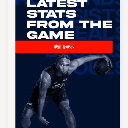
Latest
Stats
From the
Game
統計を表示