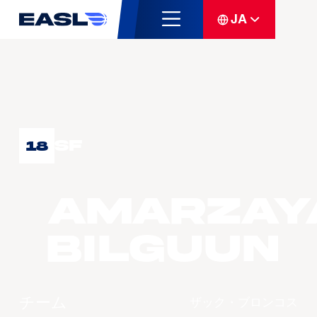
JA
SF
18
AMARZAY
Bilguun
チーム
ザック・ブロンコス