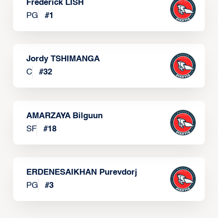
Frederick LISH
PG
#
1
Jordy TSHIMANGA
C
#
32
AMARZAYA Bilguun
SF
#
18
ERDENESAIKHAN Purevdorj
PG
#
3