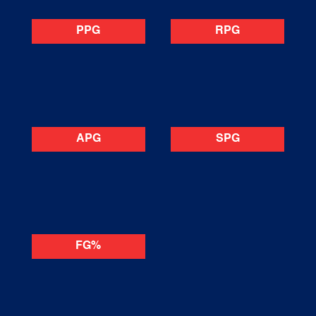
PPG
RPG
APG
SPG
FG%