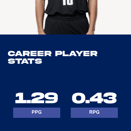
Career Player
Stats
1.29
0.43
PPG
RPG