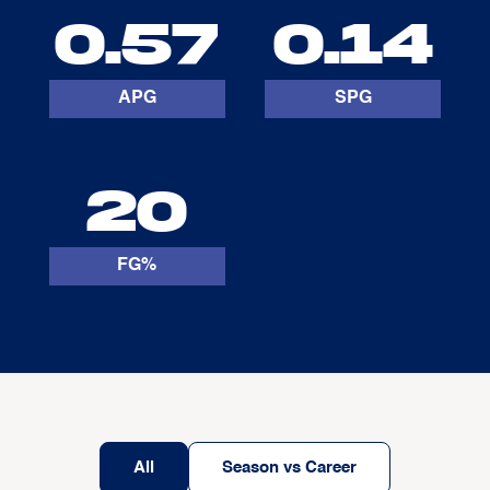
0.57
0.14
APG
SPG
20
FG%
All
Season vs Career