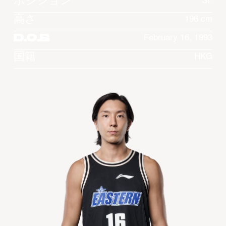
ポジション
SF
高さ
196 cm
D.O.B
February 16, 1993
国籍
HKG