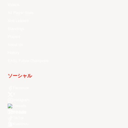
Videos
All Player Stats
Stat Leaders
Standings
Players
About Us
History
EASL Future Champions
ソーシャル
Facebook
X
Instagram
Threads
Youtube
TikTok
Kuaishou