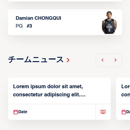
Damian CHONGQUI
PG
#
3
チームニュース
Lorem ipsum dolor sit amet,
Lor
consectetur adipiscing elit.
con
Suspendisse varius enim in
Sus
Date
D