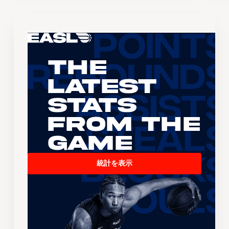
The
Latest
Stats
From the
Game
統計を表示