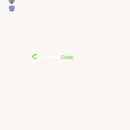
琉球ゴールデンキングス
香港イースタン
著作権©year東アジアスーパーリーグリミテッド無断転載を禁
じます。
利用規約
。
プライバシーポリシー
。
パワー・バイ