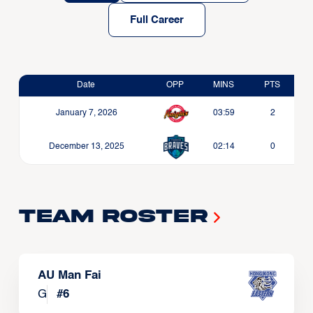
Full Career
Date
OPP
MINS
PTS
January 7, 2026
03:59
2
December 13, 2025
02:14
0
Team Roster
AU Man Fai
G
#
6