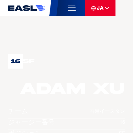
JA
SF
16
Adam XU
チーム
香港イースタン
ジャージー番号
16