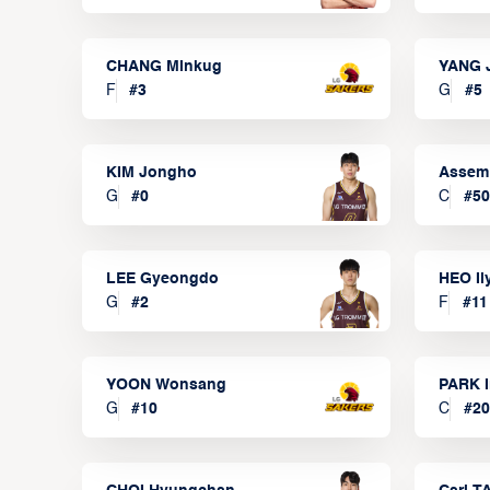
CHANG Minkug
YANG 
F
#
3
G
#
5
KIM Jongho
Assem
G
#
0
C
#
50
LEE Gyeongdo
HEO I
G
#
2
F
#
11
YOON Wonsang
PARK I
G
#
10
C
#
20