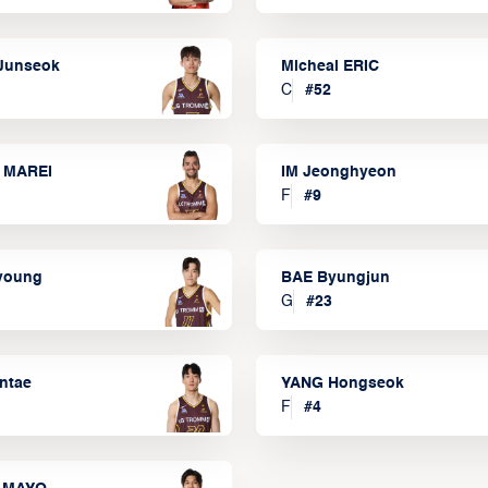
Junseok
Micheal ERIC
C
#
52
 MAREI
IM Jeonghyeon
F
#
9
lyoung
BAE Byungjun
G
#
23
ntae
YANG Hongseok
F
#
4