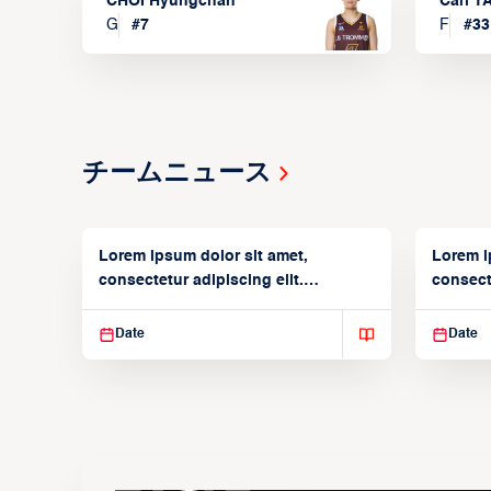
CHOI Hyungchan
Carl 
G
#
7
F
#
33
チームニュース
Lorem ipsum dolor sit amet,
Lorem i
consectetur adipiscing elit.
consecte
Suspendisse varius enim in
Suspend
Date
Date