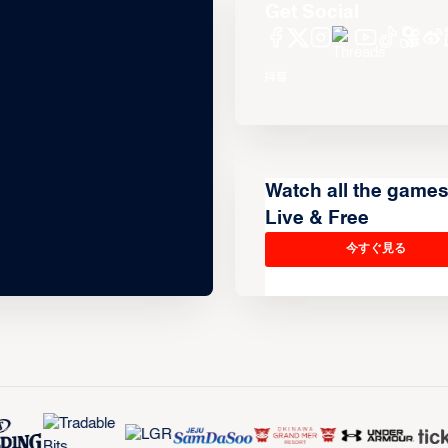
Get Social
Watch all the game
Live & Free
今すぐ見る