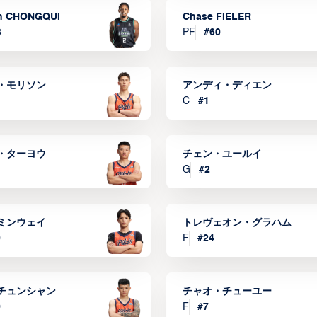
n CHONGQUI
Chase FIELER
3
PF
#
60
・モリソン
アンディ・ディエン
C
#
1
・ターヨウ
チェン・ユールイ
G
#
2
ミンウェイ
トレヴェオン・グラハム
0
F
#
24
チュンシャン
チャオ・チューユー
9
F
#
7