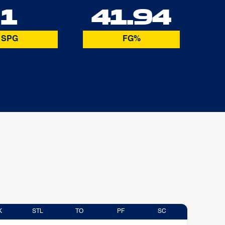
1
41.94
SPG
FG%
K
STL
TO
PF
SC