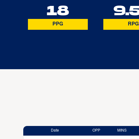
18
9.
PPG
RPG
Date
OPP
MINS