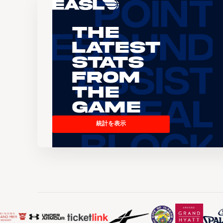
The
Latest
Stats
From
the
Game
統計を表示