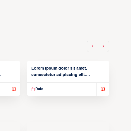
Lorem ipsum dolor sit amet,
consectetur adipiscing elit.
Suspendisse varius enim in
Date