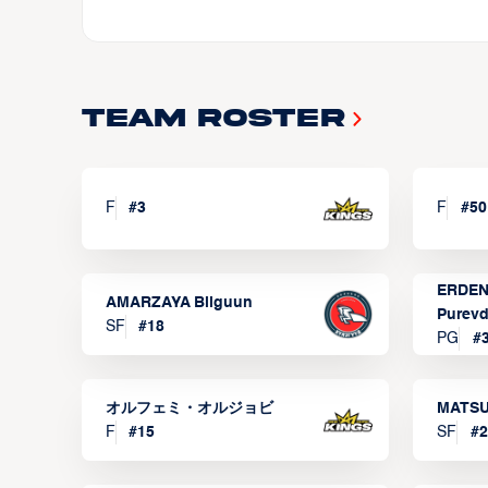
Team Roster
F
#
3
F
#
50
ERDEN
AMARZAYA Bilguun
Purevd
SF
#
18
PG
#
オルフェミ・オルジョビ
MATSU
F
#
15
SF
#
2