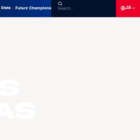
JA
Stats
Future Champions
s
AS