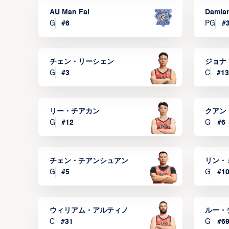
AU Man Fai
Damia
G
#
6
PG
#
チェン・リーシェン
ジョナ
G
#
3
C
#
13
リー・チアカン
クアン
G
#
12
G
#
6
チェン・チアンシュアン
リン・
G
#
5
G
#
1
ウィリアム・アルティノ
ルー・
C
#
31
G
#
6