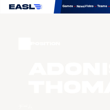
Games
Video
Teams
News
Position
Adoni
THOM
チーム