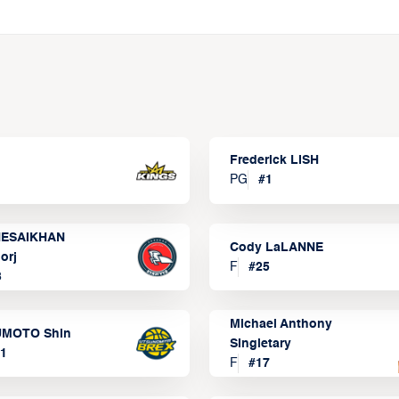
Frederick LISH
PG
#
1
ESAIKHAN
Cody LaLANNE
orj
F
#
25
3
Michael Anthony
MOTO Shin
Singletary
1
F
#
17