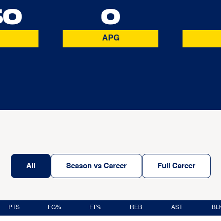
50
0
APG
All
Season vs Career
Full Career
PTS
FG%
FT%
REB
AST
BL