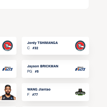
Jordy TSHIMANGA
C
#
32
Jayson BRICKMAN
PG
#
5
WANG Jiantao
F
#
77