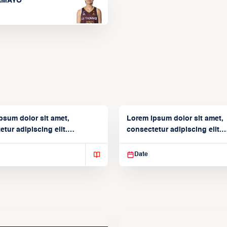
TAMAYO
psum dolor sit amet,
Lorem ipsum dolor sit amet,
tur adipiscing elit.
consectetur adipiscing elit.
isse varius enim in
Suspendisse varius enim in
Date