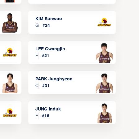
KIM Sunwoo
G
#
24
LEE Gwangjin
F
#
21
PARK Junghyeon
C
#
31
JUNG Induk
F
#
16