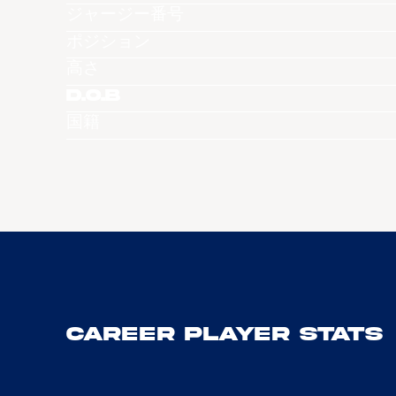
ジャージー番号
ポジション
高さ
D.O.B
国籍
Career Player Stats