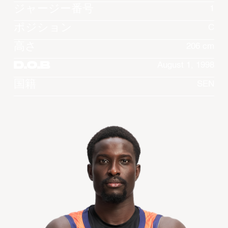
ジャージー番号
1
ポジション
C
高さ
206 cm
D.O.B
August 1, 1998
国籍
SEN