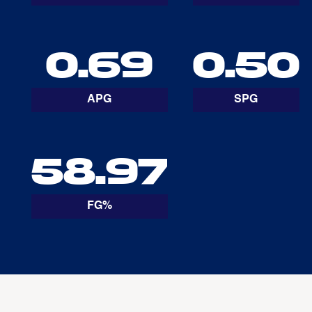
0.69
0.50
APG
SPG
58.97
FG%