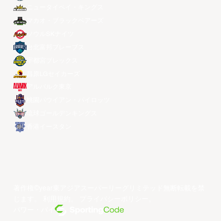
ニュータイペイ・キングス
マカオ・ブラックベアーズ
ソウルSKナイツ
台北富邦ブレーブス
宇都宮ブレックス
昌原LGセイカーズ
アルバルク東京
桃園パウイアン・パイロッツ
琉球ゴールデンキングス
香港イースタン
著作権©year東アジアスーパーリーグリミテッド無断転載を禁
じます。
利用規約
。
プライバシーポリシー
。
パワー・バイ