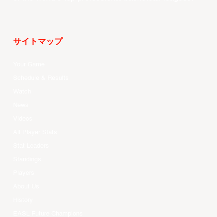
サイトマップ
Your Game
Schedule & Results
Watch
News
Videos
All Player Stats
Stat Leaders
Standings
Players
About Us
History
EASL Future Champions