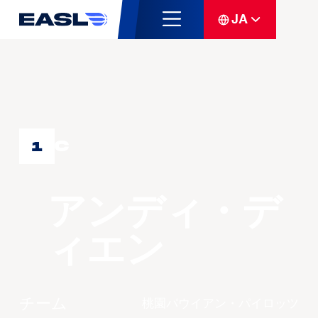
JA
C
1
アンディ・デ
ィエン
チーム
桃園パウイアン・パイロッツ