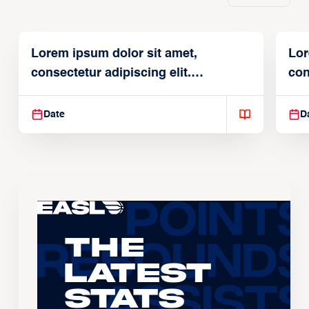
Lorem ipsum dolor sit amet,
Lor
consectetur adipiscing elit.
con
Suspendisse varius enim in
Sus
Date
D
The
Latest
Stats