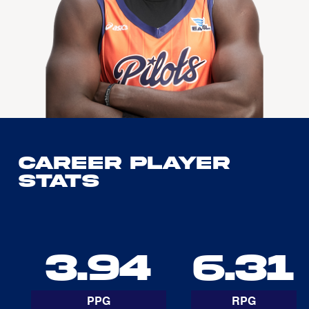
Career Player
Stats
3.94
6.31
PPG
RPG