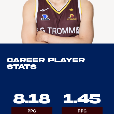
Career Player
Stats
8.18
1.45
PPG
RPG