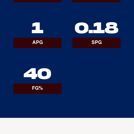
1
0.18
APG
SPG
40
FG%