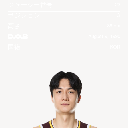
ジャージー番号
23
ポジション
G
高さ
189 cm
D.O.B
August 9, 1990
国籍
KOR