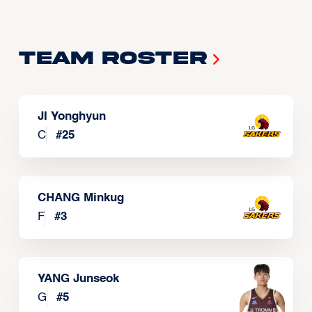
Team Roster
JI Yonghyun
C
#
25
CHANG Minkug
F
#
3
YANG Junseok
G
#
5