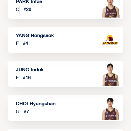
PARK Intae
C
#
20
YANG Hongseok
F
#
4
JUNG Induk
F
#
16
CHOI Hyungchan
G
#
7