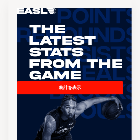
The
Latest
Stats
From the
Game
統計を表示