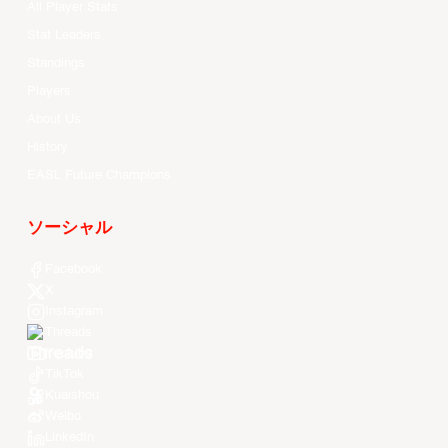
All Player Stats
Stat Leaders
Standings
Players
About Us
History
EASL Future Champions
ソーシャル
Facebook
X
Instagram
Threads
Youtube
TikTok
Kuaishou
Weibo
LinkedIn