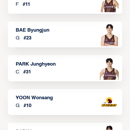
F
#
11
BAE Byungjun
G
#
23
PARK Junghyeon
C
#
31
YOON Wonsang
G
#
10