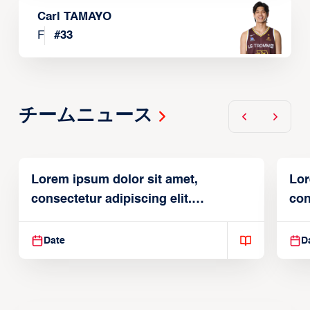
Carl TAMAYO
F
#
33
チームニュース
Lorem ipsum dolor sit amet,
Lor
consectetur adipiscing elit.
con
Suspendisse varius enim in
Sus
Date
D