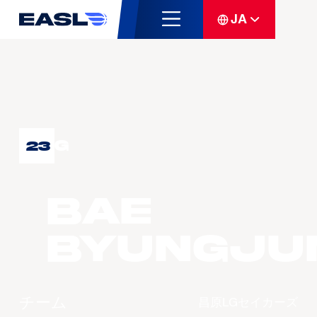
JA
G
23
BAE
Byungju
チーム
昌原LGセイカーズ