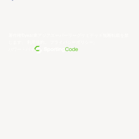
著作権©year東アジアスーパーリーグリミテッド無断転載を禁
じます。
利用規約
。
プライバシーポリシー
。
パワー・バイ