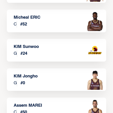
Micheal ERIC
C
#
52
KIM Sunwoo
G
#
24
KIM Jongho
G
#
0
Assem MAREI
C
#
50