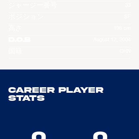
ジャージー番号
33
ポジション
SF
高さ
198 cm
D.O.B
August 17, 2004
国籍
CHN
Career Player
Stats
0
0