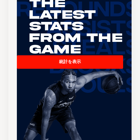
The
Latest
Stats
From the
Game
統計を表示