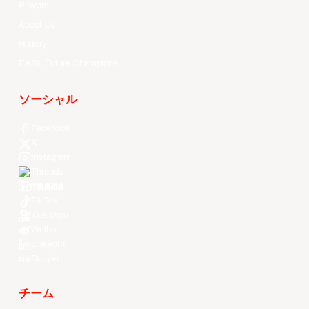
Players
About Us
History
EASL Future Champions
ソーシャル
Facebook
X
Instagram
Threads
Youtube
TikTok
Kuaishou
Weibo
LinkedIn
Douyin
チーム