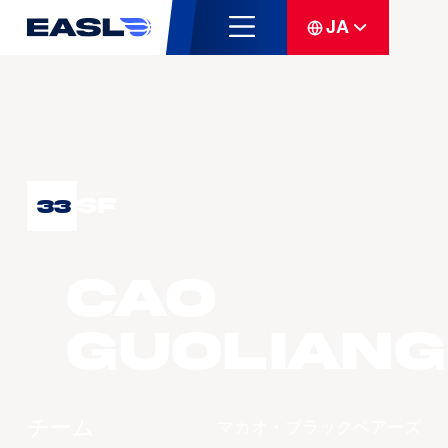
JA
SF
33
CAO
Guoliang
チーム
マカオ・ブラックベアーズ