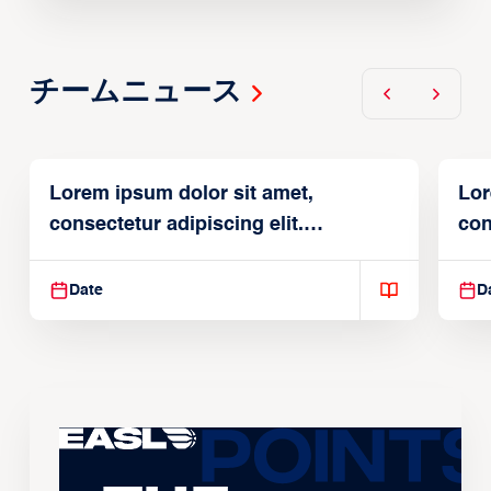
チームニュース
Lorem ipsum dolor sit amet,
Lor
consectetur adipiscing elit.
con
Suspendisse varius enim in
Sus
Date
D