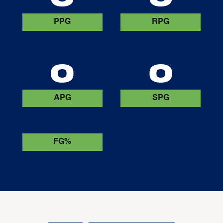
PPG
RPG
0
0
APG
SPG
FG%