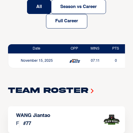
All
Season vs Career
Full Career
Date
OPP
MINS
PTS
November 15, 2025
07:11
0
Team Roster
WANG Jiantao
F
#
77