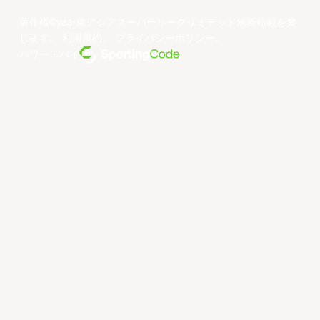
著作権©year東アジアスーパーリーグリミテッド無断転載を禁
じます。
利用規約
。
プライバシーポリシー
。
パワー・バイ