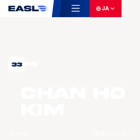
JA
PG
33
CHAN Ho
Kim
チーム
香港イースタン