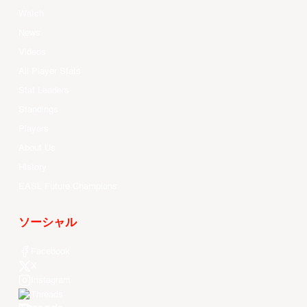
Watch
News
Videos
All Player Stats
Stat Leaders
Standings
Players
About Us
History
EASL Future Champions
ソーシャル
Facebook
X
Instagram
Threads