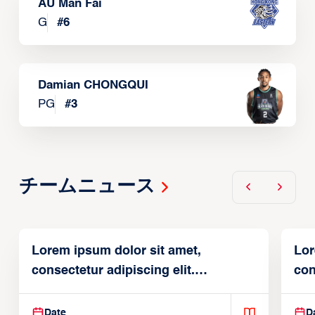
AU Man Fai
G
#
6
Damian CHONGQUI
PG
#
3
チームニュース
Lorem ipsum dolor sit amet,
Lor
consectetur adipiscing elit.
con
Suspendisse varius enim in
Sus
Date
D