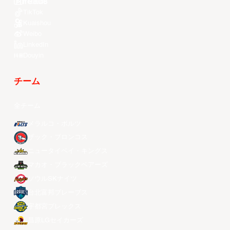
Youtube
TikTok
Kuaishou
Weibo
LinkedIn
Douyin
チーム
全チーム
メラルコ・ボルツ
ザック・ブロンコス
ニュータイペイ・キングス
マカオ・ブラックベアーズ
ソウルSKナイツ
台北富邦ブレーブス
宇都宮ブレックス
昌原LGセイカーズ