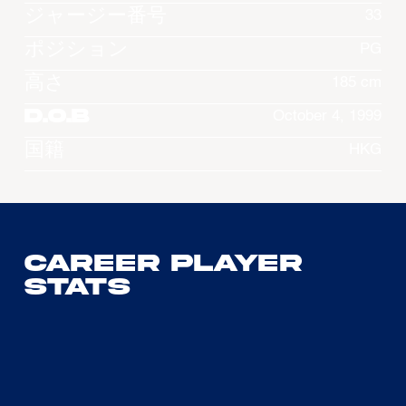
ジャージー番号
33
ポジション
PG
高さ
185 cm
D.O.B
October 4, 1999
国籍
HKG
Career Player
Stats