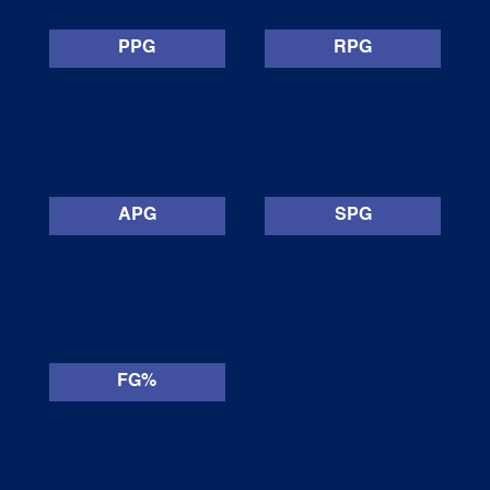
PPG
RPG
APG
SPG
FG%