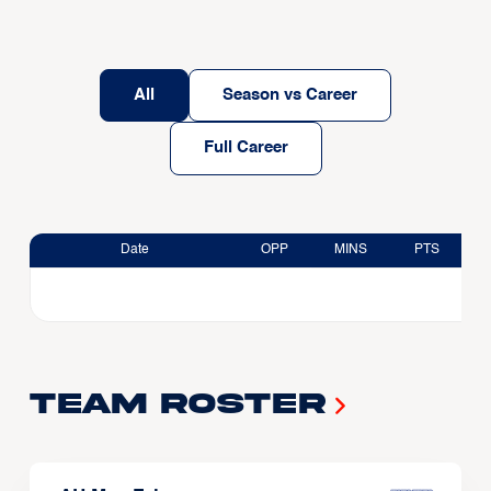
All
Season vs Career
Full Career
Date
OPP
MINS
PTS
Team Roster