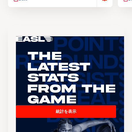
The
Latest
Stats
From the
Game
統計を表示