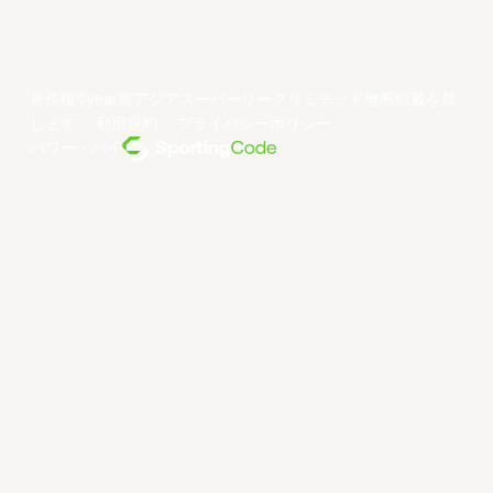
著作権©year東アジアスーパーリーグリミテッド無断転載を禁
じます。
利用規約
。
プライバシーポリシー
。
パワー・バイ