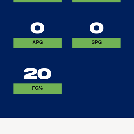
0
0
APG
SPG
20
FG%