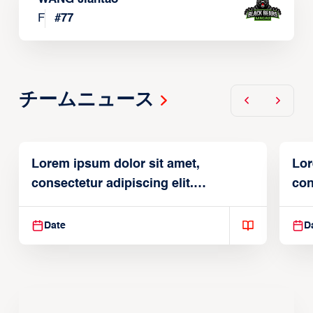
F
#
77
チームニュース
Lorem ipsum dolor sit amet,
Lor
consectetur adipiscing elit.
con
Suspendisse varius enim in
Sus
Date
D