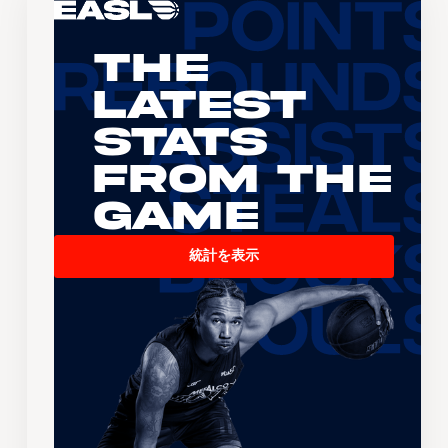
The
Latest
Stats
From the
Game
統計を表示