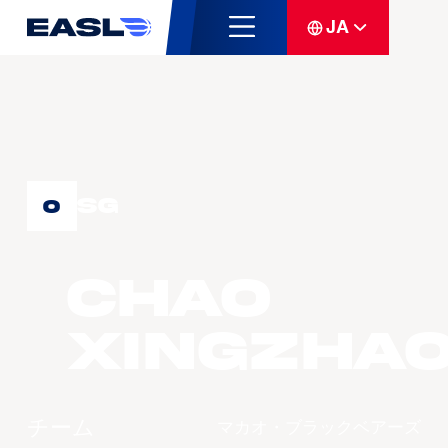
JA
SG
0
CHAO
Xingzha
チーム
マカオ・ブラックベアーズ