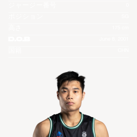
ジャージー番号
0
ポジション
SG
高さ
175 cm
D.O.B
June 8, 2001
国籍
CHN