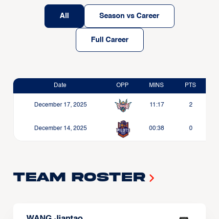
All
Season vs Career
Full Career
Date
OPP
MINS
PTS
December 17, 2025
11:17
2
December 14, 2025
00:38
0
Team Roster
WANG Jiantao