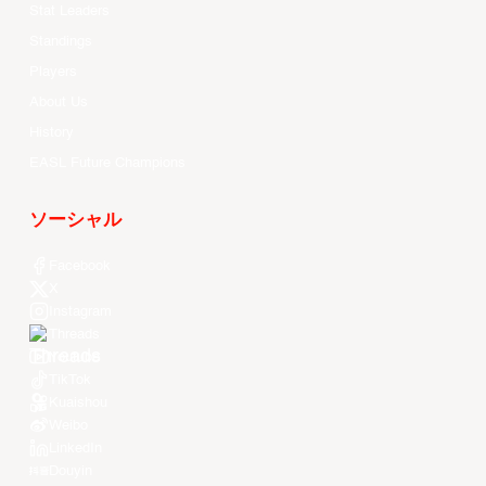
Stat Leaders
Standings
Players
About Us
History
EASL Future Champions
ソーシャル
Facebook
X
Instagram
Threads
Youtube
TikTok
Kuaishou
Weibo
LinkedIn
Douyin