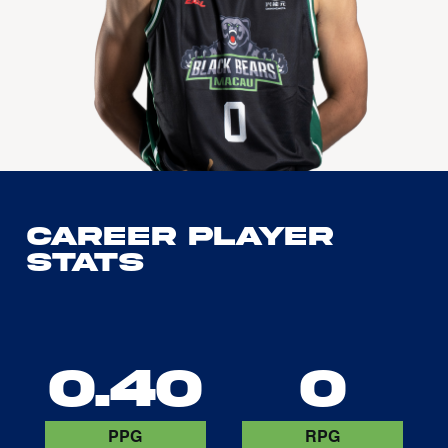
Career Player
Stats
0.40
0
PPG
RPG