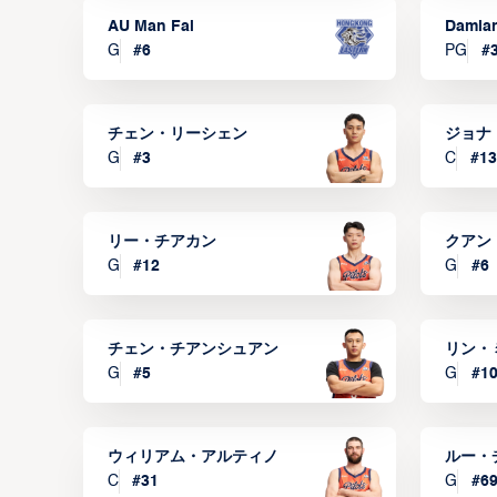
AU Man Fai
Damia
G
#
6
PG
#
チェン・リーシェン
ジョナ
G
#
3
C
#
13
リー・チアカン
クアン
G
#
12
G
#
6
チェン・チアンシュアン
リン・
G
#
5
G
#
1
ウィリアム・アルティノ
ルー・
C
#
31
G
#
6