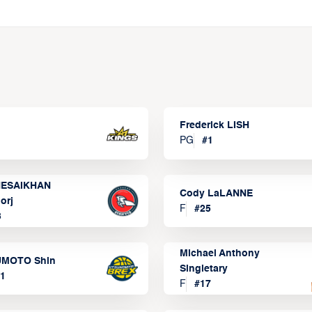
Frederick LISH
PG
#
1
ESAIKHAN
Cody LaLANNE
orj
F
#
25
3
Michael Anthony
MOTO Shin
Singletary
1
F
#
17