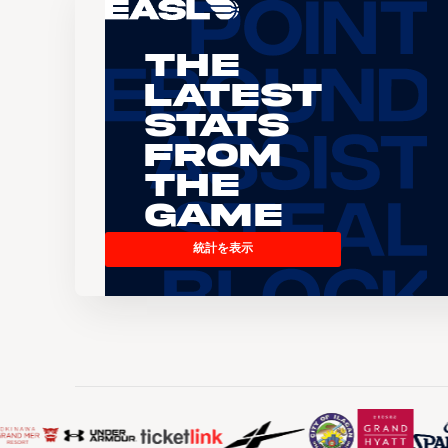
The
Latest
Stats
From
the
Game
統計を表示