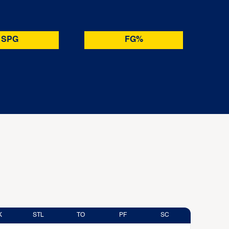
SPG
FG%
K
STL
TO
PF
SC