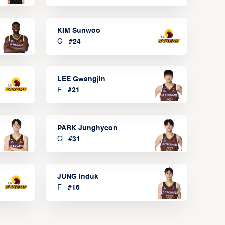
KIM Sunwoo
G
#
24
LEE Gwangjin
F
#
21
PARK Junghyeon
C
#
31
JUNG Induk
F
#
16