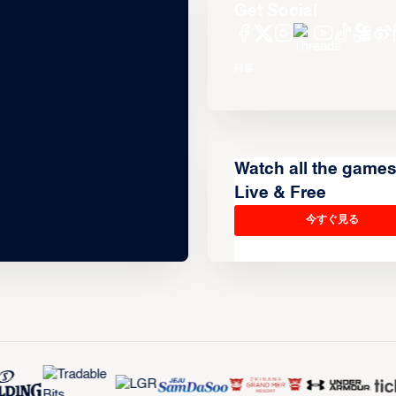
Get Social
Watch all the game
Live & Free
今すぐ見る