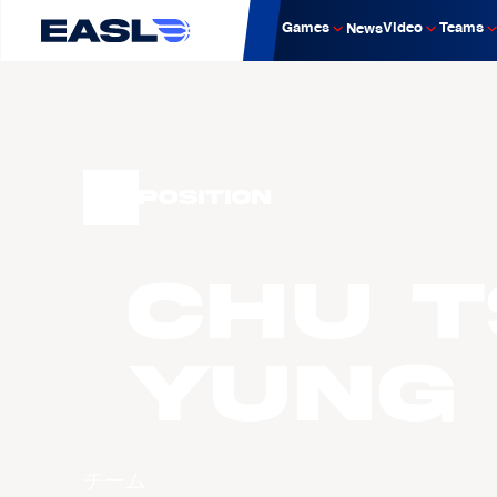
Games
Video
Teams
News
Position
CHU T
Yung
チーム