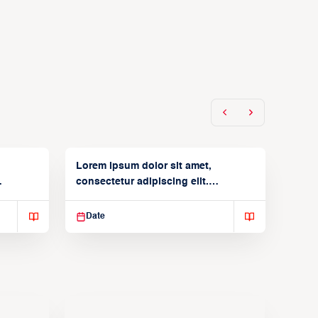
Lorem ipsum dolor sit amet,
consectetur adipiscing elit.
Suspendisse varius enim in
Date