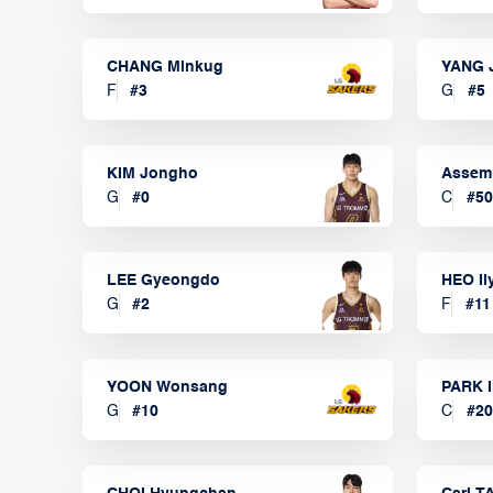
CHANG Minkug
YANG 
F
#
3
G
#
5
KIM Jongho
Assem
G
#
0
C
#
50
LEE Gyeongdo
HEO I
G
#
2
F
#
11
YOON Wonsang
PARK I
G
#
10
C
#
20