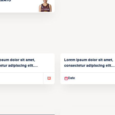
TAMAYO
psum dolor sit amet,
Lorem ipsum dolor sit amet,
tur adipiscing elit.
consectetur adipiscing elit.
isse varius enim in
Suspendisse varius enim in
Date