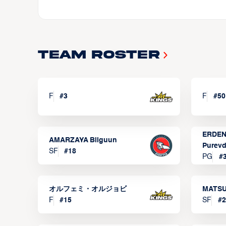
Team Roster
F
#
3
F
#
50
ERDEN
AMARZAYA Bilguun
Purevd
SF
#
18
PG
#
オルフェミ・オルジョビ
MATSU
F
#
15
SF
#
2