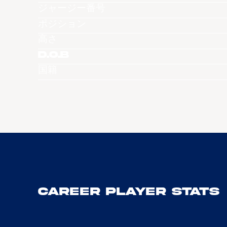
ジャージー番号
ポジション
高さ
D.O.B
国籍
Career Player Stats