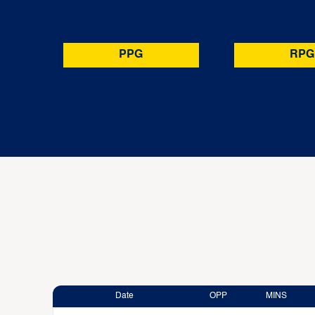
PPG
RPG
Date
OPP
MINS