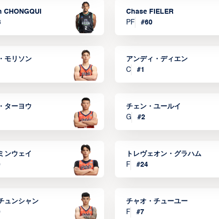
n CHONGQUI
Chase FIELER
3
PF
#
60
・モリソン
アンディ・ディエン
C
#
1
・ターヨウ
チェン・ユールイ
G
#
2
ミンウェイ
トレヴェオン・グラハム
0
F
#
24
チュンシャン
チャオ・チューユー
9
F
#
7