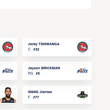
Jordy TSHIMANGA
C
#
32
Jayson BRICKMAN
PG
#
5
WANG Jiantao
F
#
77