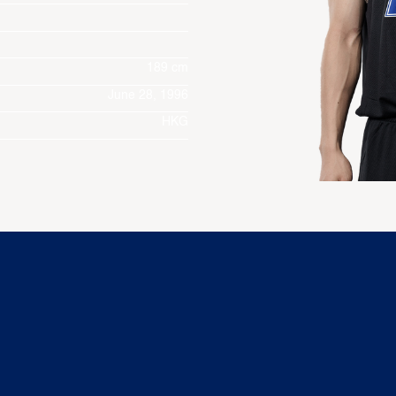
189 cm
June 28, 1996
HKG