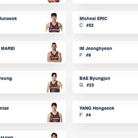
Junseok
Micheal ERIC
C
#
52
 MAREI
IM Jeonghyeon
F
#
9
lyoung
BAE Byungjun
G
#
23
ntae
YANG Hongseok
F
#
4