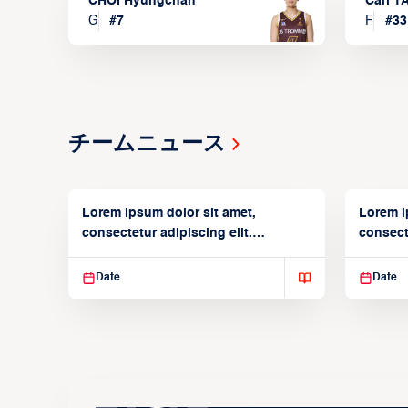
CHOI Hyungchan
Carl 
G
#
7
F
#
33
チームニュース
Lorem ipsum dolor sit amet,
Lorem i
consectetur adipiscing elit.
consecte
Suspendisse varius enim in
Suspend
Date
Date