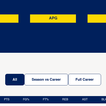
APG
All
Season vs Career
Full Career
PTS
FG%
FT%
REB
AST
BL