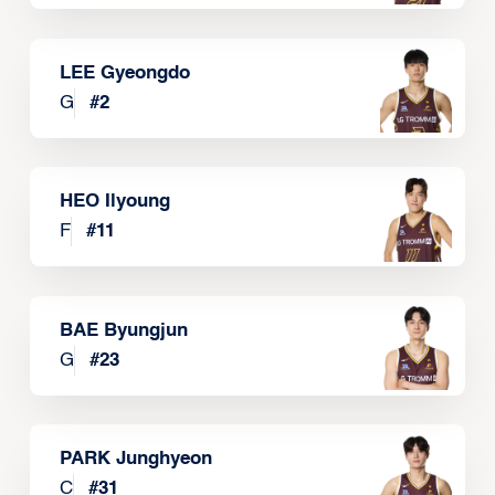
LEE Gyeongdo
G
#
2
HEO Ilyoung
F
#
11
BAE Byungjun
G
#
23
PARK Junghyeon
C
#
31