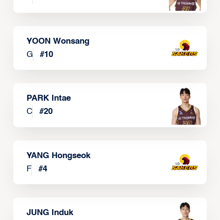
YOON Wonsang
G
#
10
PARK Intae
C
#
20
YANG Hongseok
F
#
4
JUNG Induk