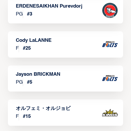
ERDENESAIKHAN Purevdorj
PG
#
3
Cody LaLANNE
F
#
25
Jayson BRICKMAN
PG
#
5
オルフェミ・オルジョビ
F
#
15