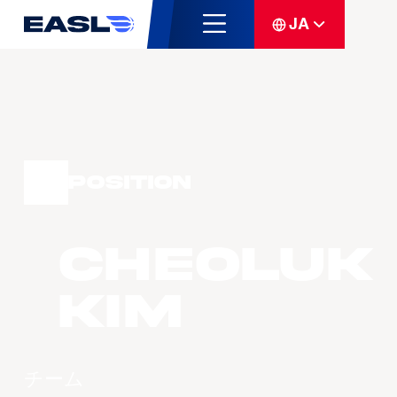
JA
Position
Cheoluk
KIM
チーム