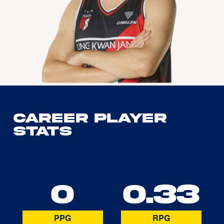
Career Player
Stats
0
0.33
PPG
RPG