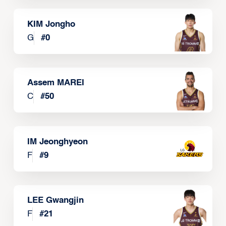
KIM Jongho
G
#
0
Assem MAREI
C
#
50
IM Jeonghyeon
F
#
9
LEE Gwangjin
F
#
21