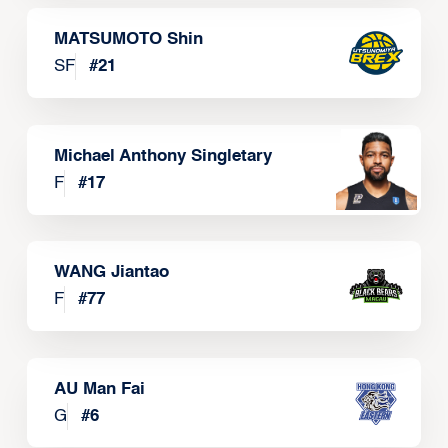
MATSUMOTO Shin
SF
#
21
Michael Anthony Singletary
F
#
17
WANG Jiantao
F
#
77
AU Man Fai
G
#
6