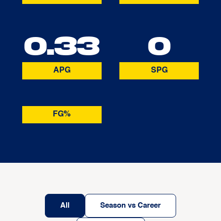
0.33
0
APG
SPG
FG%
All
Season vs Career