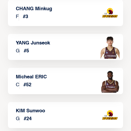
CHANG Minkug
F
#
3
YANG Junseok
G
#
5
Micheal ERIC
C
#
52
KIM Sunwoo
G
#
24