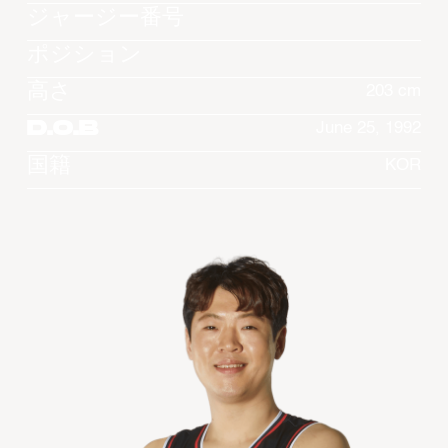
ジャージー番号
ポジション
高さ
203 cm
D.O.B
June 25, 1992
国籍
KOR