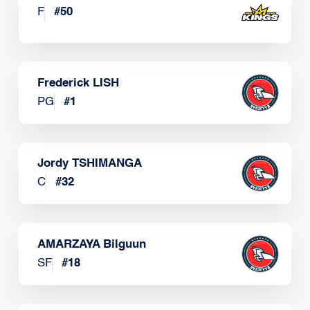
F
#
50
Frederick LISH
PG
#
1
Jordy TSHIMANGA
C
#
32
AMARZAYA Bilguun
SF
#
18