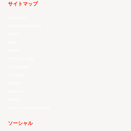
サイトマップ
Your Game
Schedule & Results
Watch
News
Videos
All Player Stats
Stat Leaders
Standings
Players
About Us
History
EASL Future Champions
ソーシャル