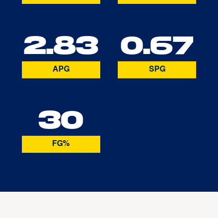
2.83
0.67
APG
SPG
30
FG%