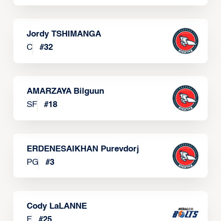
Jordy TSHIMANGA
C
#
32
AMARZAYA Bilguun
SF
#
18
ERDENESAIKHAN Purevdorj
PG
#
3
Cody LaLANNE
F
#
25