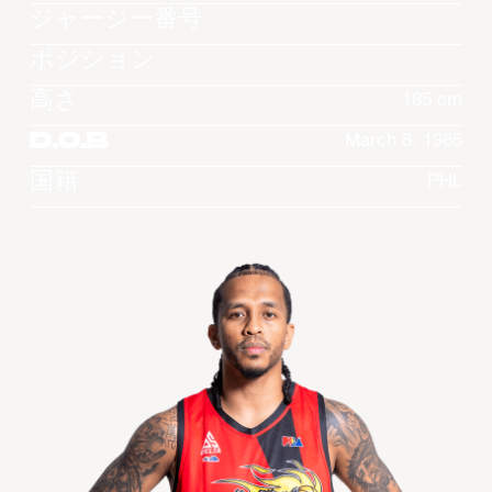
ジャージー番号
ポジション
高さ
185 cm
D.O.B
March 8, 1985
国籍
PHL