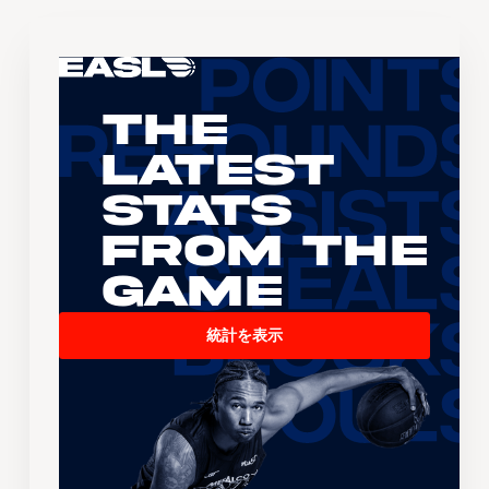
The
Latest
Stats
From the
Game
統計を表示