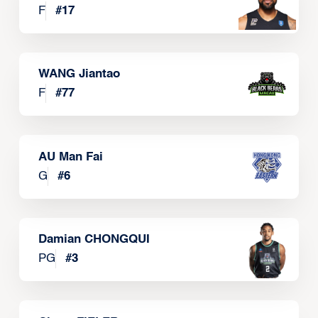
F
#
17
WANG Jiantao
F
#
77
AU Man Fai
G
#
6
Damian CHONGQUI
PG
#
3