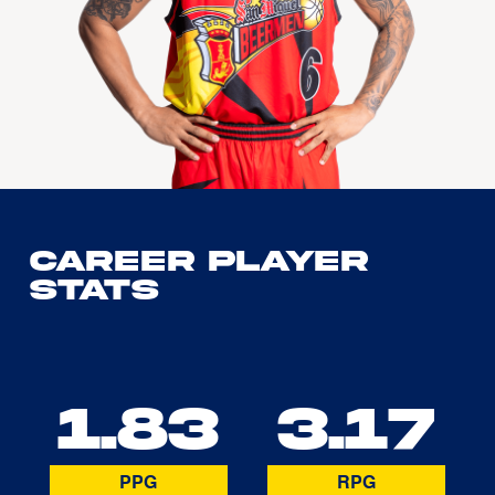
Career Player
Stats
1.83
3.17
PPG
RPG