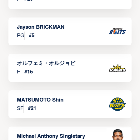
Jayson BRICKMAN
PG
#
5
オルフェミ・オルジョビ
F
#
15
MATSUMOTO Shin
SF
#
21
Michael Anthony Singletary