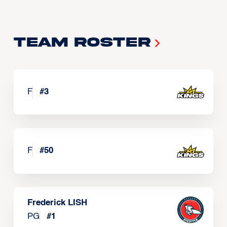
Team Roster
F
#
3
F
#
50
Frederick LISH
PG
#
1