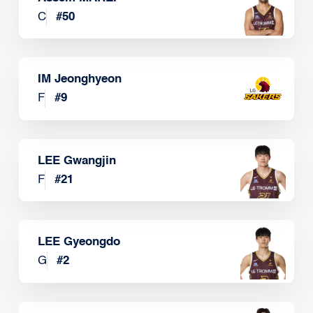
C
#
50
IM Jeonghyeon
F
#
9
LEE Gwangjin
F
#
21
LEE Gyeongdo
G
#
2