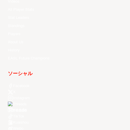
Videos
All Player Stats
Stat Leaders
Standings
Players
About Us
History
EASL Future Champions
ソーシャル
Facebook
X
Instagram
Threads
Youtube
TikTok
Kuaishou
Weibo