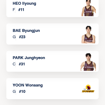
HEO Ilyoung
F
#
11
BAE Byungjun
G
#
23
PARK Junghyeon
C
#
31
YOON Wonsang
G
#
10