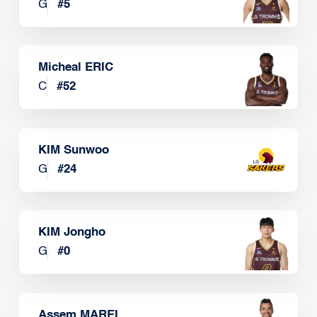
G
#
5
Micheal ERIC
C
#
52
KIM Sunwoo
G
#
24
KIM Jongho
G
#
0
Assem MAREI