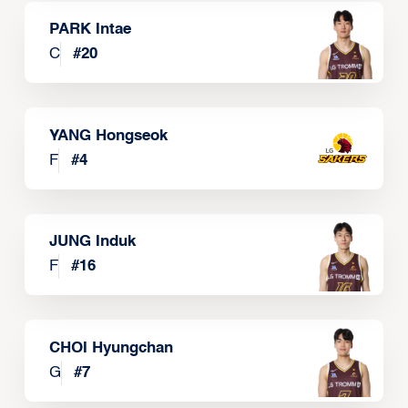
PARK Intae
C
#
20
YANG Hongseok
F
#
4
JUNG Induk
F
#
16
CHOI Hyungchan
G
#
7