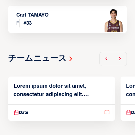
Carl TAMAYO
F
#
33
チームニュース
Lorem ipsum dolor sit amet,
Lor
consectetur adipiscing elit.
con
Suspendisse varius enim in
Sus
Date
D