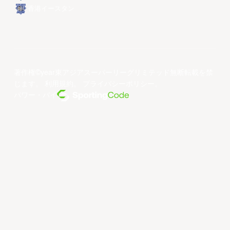
香港イースタン
著作権©year東アジアスーパーリーグリミテッド無断転載を禁
じます。
利用規約
。
プライバシーポリシー
。
パワー・バイ