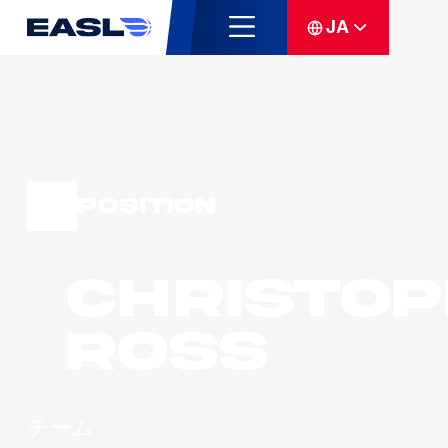
JA
Position
Christo
ROSS
チーム