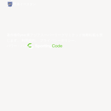
香港イースタン
著作権©year東アジアスーパーリーグリミテッド無断転載を禁
じます。
利用規約
。
プライバシーポリシー
。
パワー・バイ