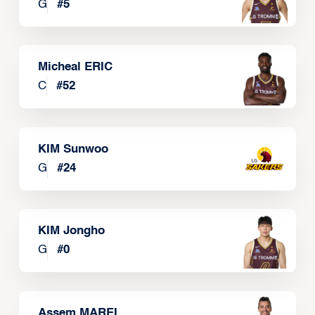
G
#
5
Micheal ERIC
C
#
52
KIM Sunwoo
G
#
24
KIM Jongho
G
#
0
Assem MAREI