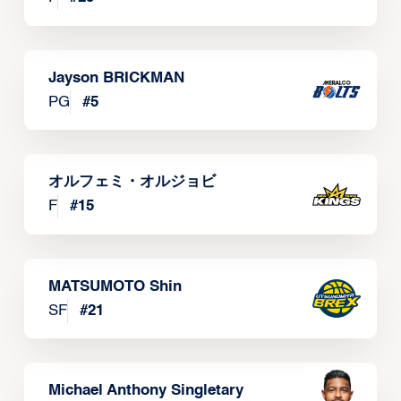
Jayson BRICKMAN
PG
#
5
オルフェミ・オルジョビ
F
#
15
MATSUMOTO Shin
SF
#
21
Michael Anthony Singletary