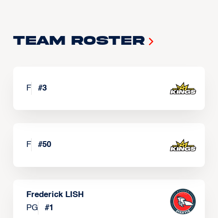
Team Roster
F
#
3
F
#
50
Frederick LISH
PG
#
1