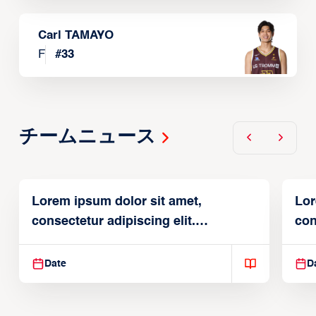
Carl TAMAYO
F
#
33
チームニュース
Lorem ipsum dolor sit amet,
Lor
consectetur adipiscing elit.
con
Suspendisse varius enim in
Sus
Date
D