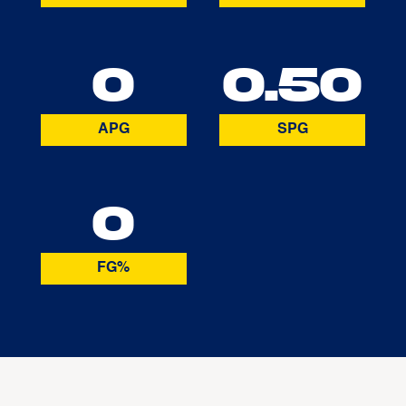
0
0.50
APG
SPG
0
FG%