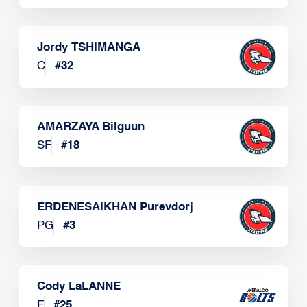
Jordy TSHIMANGA
C
#
32
AMARZAYA Bilguun
SF
#
18
ERDENESAIKHAN Purevdorj
PG
#
3
Cody LaLANNE
F
#
25