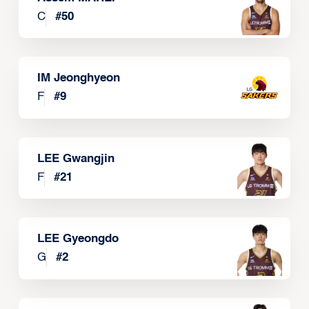
C
#
50
IM Jeonghyeon
F
#
9
LEE Gwangjin
F
#
21
LEE Gyeongdo
G
#
2