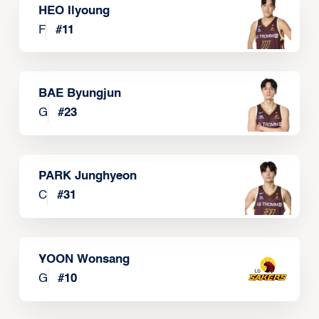
HEO Ilyoung
F
#
11
BAE Byungjun
G
#
23
PARK Junghyeon
C
#
31
YOON Wonsang
G
#
10