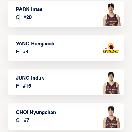
PARK Intae
C
#
20
YANG Hongseok
F
#
4
JUNG Induk
F
#
16
CHOI Hyungchan
G
#
7