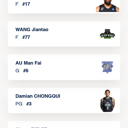
F
#
17
WANG Jiantao
F
#
77
AU Man Fai
G
#
6
Damian CHONGQUI
PG
#
3