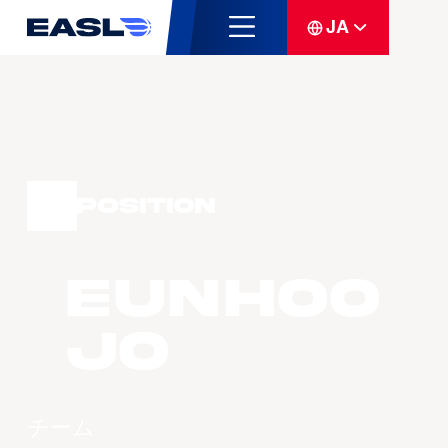
JA
Position
Eunhoo
Jo
チーム