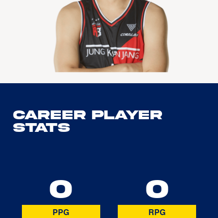
Career Player
Stats
0
0
PPG
RPG