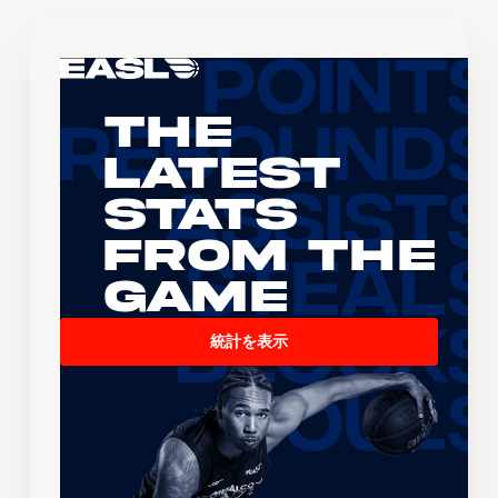
The
Latest
Stats
From the
Game
統計を表示