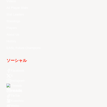
Videos
All Player Stats
Stat Leaders
Standings
Players
About Us
History
EASL Future Champions
ソーシャル
Facebook
X
Instagram
Threads
Youtube
TikTok
Kuaishou
Weibo