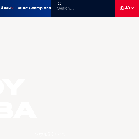
JA
Stats
Future Champions
dy
BA
ソウルSKナイツ