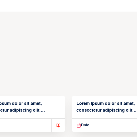
psum dolor sit amet,
Lorem ipsum dolor sit amet,
tur adipiscing elit.
consectetur adipiscing elit.
isse varius enim in
Suspendisse varius enim in
Date