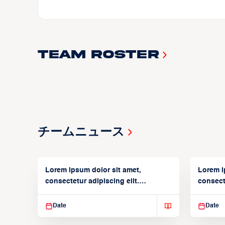
Team Roster
チームニュース
Lorem ipsum dolor sit amet,
Lorem i
consectetur adipiscing elit.
consecte
Suspendisse varius enim in
Suspend
Date
Date