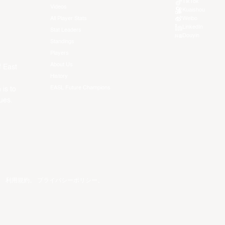
TikTok
Videos
Kuaishou
All Player Stats
Weibo
LinkedIn
Stat Leaders
Douyin
Standings
Players
About Us
f East
History
EASL Future Champions
 is to
ues.
。
利用規約
。
プライバシーポリシー
。