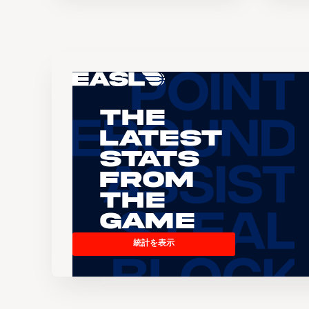
The
Latest
Stats
From
the
Game
統計を表示