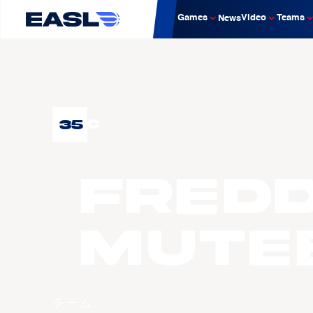
Games
Video
Teams
News
35
C
Fred
MUTE
チーム