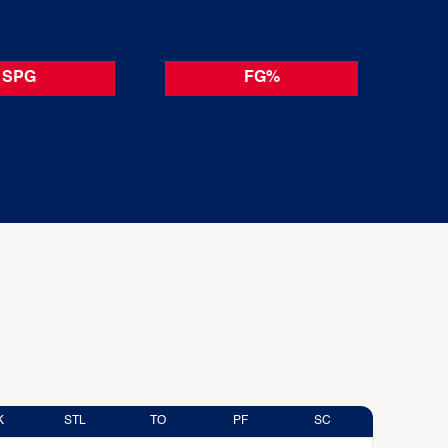
SPG
FG%
K
STL
TO
PF
SC