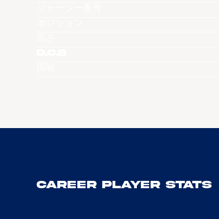
ジャージー番号
ポジション
高さ
D.O.B
国籍
Career Player Stats