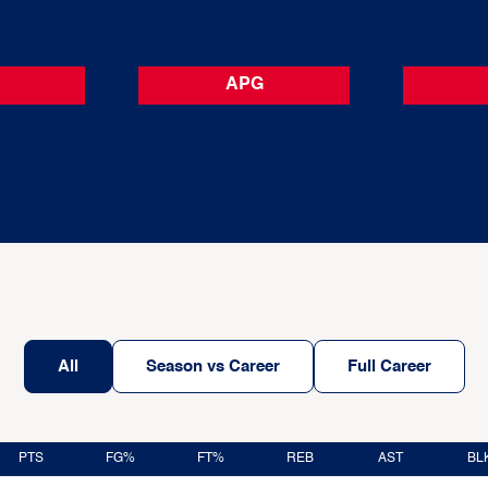
APG
All
Season vs Career
Full Career
PTS
FG%
FT%
REB
AST
BL