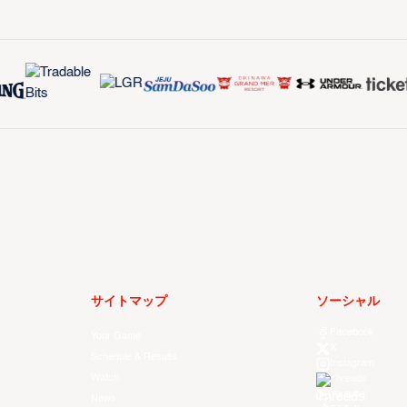
サイトマップ
ソーシャル
Facebook
Your Game
X
Schedule & Results
Instagram
Watch
Threads
Youtube
News