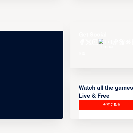
Get Social
Watch all the game
Live & Free
今すぐ見る