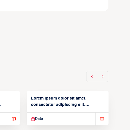
Lorem ipsum dolor sit amet,
consectetur adipiscing elit.
Suspendisse varius enim in
Date