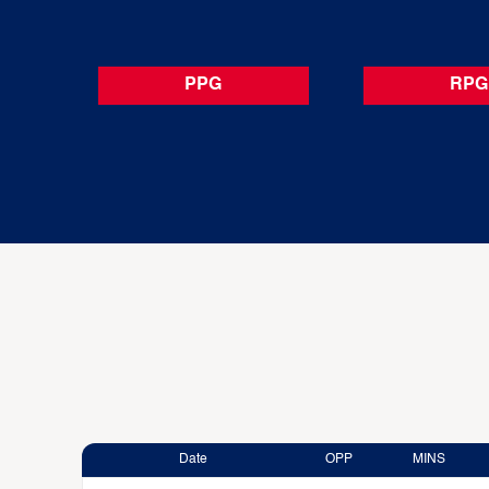
PPG
RPG
Date
OPP
MINS