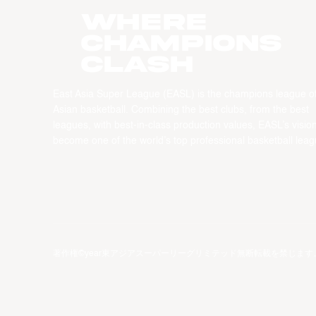
WHERE
CHAMPIONS
CLASH
East Asia Super League (EASL) is the champions league o
Asian basketball. Combining the best clubs, from the best
leagues, with best-in-class production values, EASL’s vision
become one of the world’s top professional basketball leag
著作権©year東アジアスーパーリーグリミテッド無断転載を禁じます