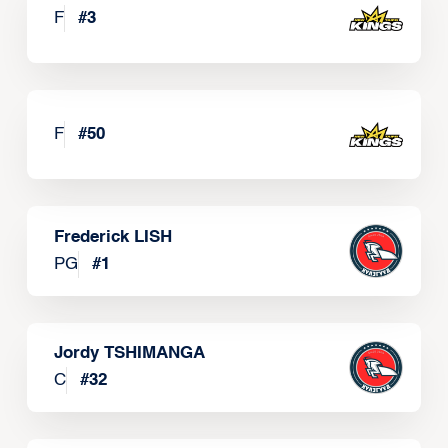
F
#
3
F
#
50
Frederick LISH
PG
#
1
Jordy TSHIMANGA
C
#
32