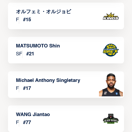
オルフェミ・オルジョビ
F
#
15
MATSUMOTO Shin
SF
#
21
Michael Anthony Singletary
F
#
17
WANG Jiantao
F
#
77