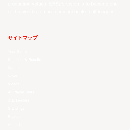
production values, EASL’s vision is to become one
of the world’s top professional basketball leagues.
サイトマップ
Your Game
Schedule & Results
Watch
News
Videos
All Player Stats
Stat Leaders
Standings
Players
About Us