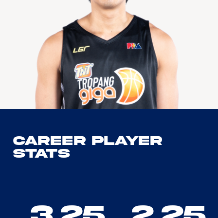
Career Player
Stats
3.25
2.25