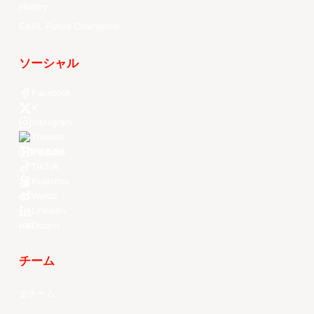
History
EASL Future Champions
ソーシャル
Facebook
X
Instagram
Threads
Youtube
TikTok
Kuaishou
Weibo
LinkedIn
Douyin
チーム
全チーム