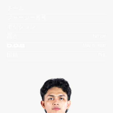
チーム
ジャージー番号
ポジション
高さ
191 cm
D.O.B
May 5, 1997
国籍
PHL