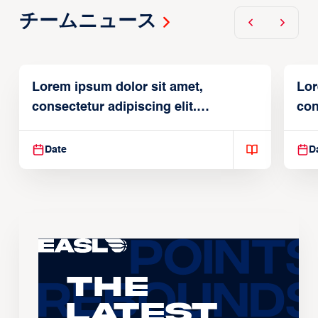
チームニュース
Lorem ipsum dolor sit amet,
Lor
consectetur adipiscing elit.
con
Suspendisse varius enim in
Sus
Date
D
The
Latest