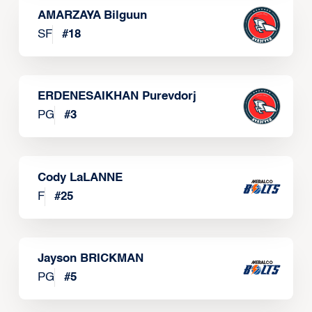
AMARZAYA Bilguun
SF
#
18
ERDENESAIKHAN Purevdorj
PG
#
3
Cody LaLANNE
F
#
25
Jayson BRICKMAN
PG
#
5