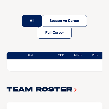
All
Season vs Career
Full Career
Date
OPP
MINS
PTS
Team Roster