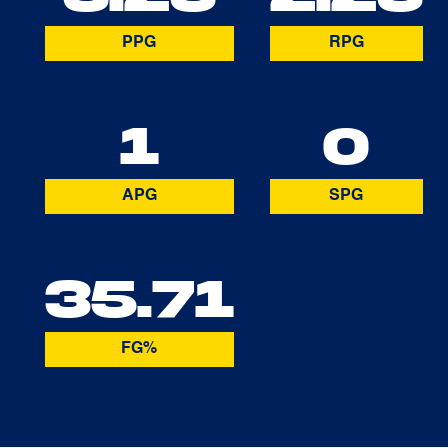
PPG
RPG
1
0
APG
SPG
35.71
FG%