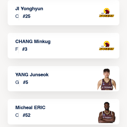
JI Yonghyun
C
#
25
CHANG Minkug
F
#
3
YANG Junseok
G
#
5
Micheal ERIC
C
#
52