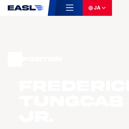
JA
Position
Frederic
TUNGCAB
JR.