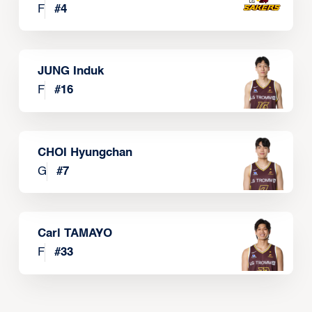
F
#
4
JUNG Induk
F
#
16
CHOI Hyungchan
G
#
7
Carl TAMAYO
F
#
33