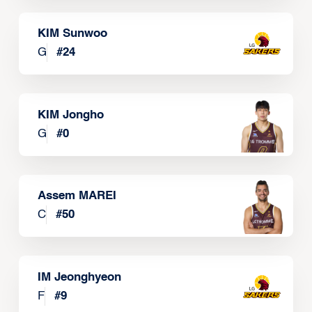
KIM Sunwoo
G
#
24
KIM Jongho
G
#
0
Assem MAREI
C
#
50
IM Jeonghyeon
F
#
9