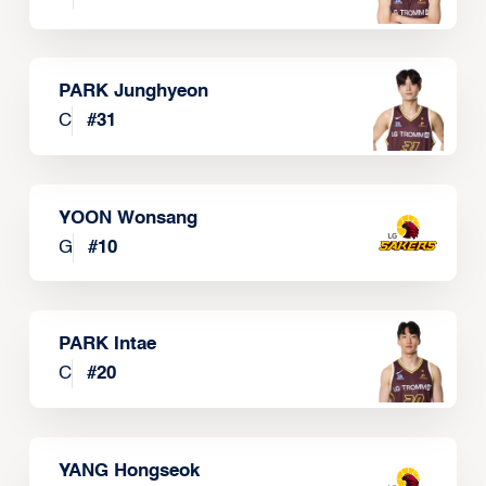
PARK Junghyeon
C
#
31
YOON Wonsang
G
#
10
PARK Intae
C
#
20
YANG Hongseok