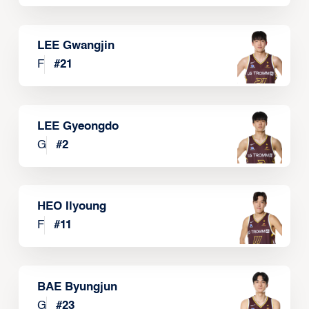
LEE Gwangjin
F
#
21
LEE Gyeongdo
G
#
2
HEO Ilyoung
F
#
11
BAE Byungjun
G
#
23