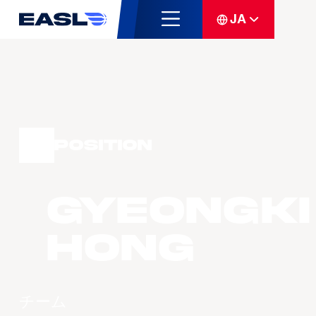
JA
Position
Gyeongki
Hong
チーム