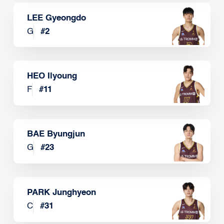
LEE Gyeongdo
G
#
2
HEO Ilyoung
F
#
11
BAE Byungjun
G
#
23
PARK Junghyeon
C
#
31