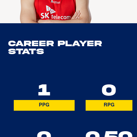
Career Player
Stats
1
0
PPG
RPG
0
0.50