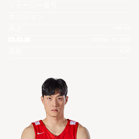
ジャージー番号
ポジション
高さ
186 cm
D.O.B
October 16, 2023
国籍
KOR