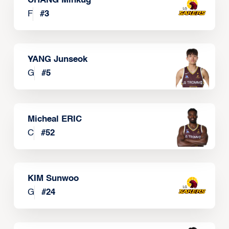
CHANG Minkug
F
#
3
YANG Junseok
G
#
5
Micheal ERIC
C
#
52
KIM Sunwoo
G
#
24