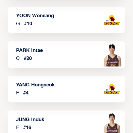
YOON Wonsang
G
#
10
PARK Intae
C
#
20
YANG Hongseok
F
#
4
JUNG Induk
F
#
16