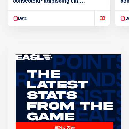
consectetur adipiscing elit.
con
Suspendisse varius enim in
Sus
Date
D
The
Latest
Stats
From the
Game
統計を表示