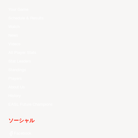
Your Game
Schedule & Results
Watch
News
Videos
All Player Stats
Stat Leaders
Standings
Players
About Us
History
EASL Future Champions
ソーシャル
Facebook