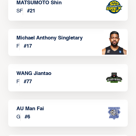
MATSUMOTO Shin
SF
#
21
Michael Anthony Singletary
F
#
17
WANG Jiantao
F
#
77
AU Man Fai
G
#
6