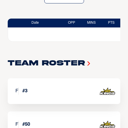
Date
OPP
MINS
PTS
Team Roster
F
#
3
F
#
50