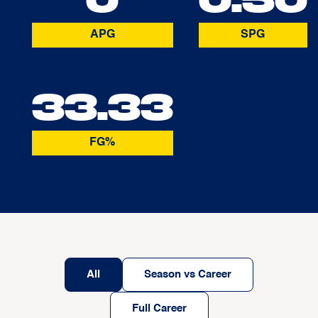
APG
SPG
33.33
FG%
All
Season vs Career
Full Career