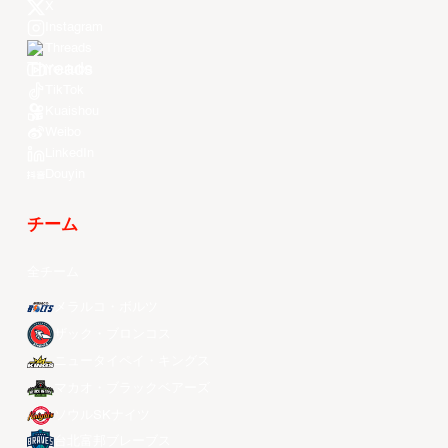
X
Instagram
Threads
Youtube
TikTok
Kuaishou
Weibo
LinkedIn
Douyin
チーム
全チーム
メラルコ・ボルツ
ザック・ブロンコス
ニュータイペイ・キングス
マカオ・ブラックベアーズ
ソウルSKナイツ
台北富邦ブレーブス