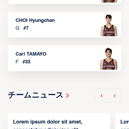
CHOI Hyungchan
G
#
7
Carl TAMAYO
F
#
33
チームニュース
Lorem ipsum dolor sit amet,
Lor