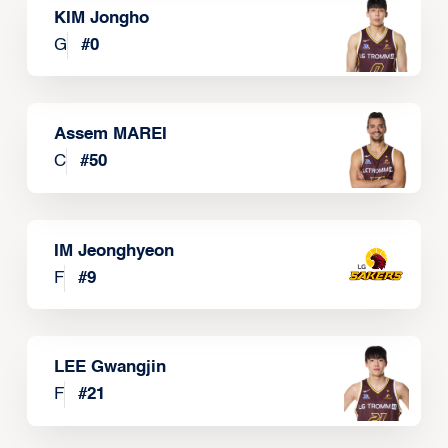
KIM Jongho
G
#
0
Assem MAREI
C
#
50
IM Jeonghyeon
F
#
9
LEE Gwangjin
F
#
21