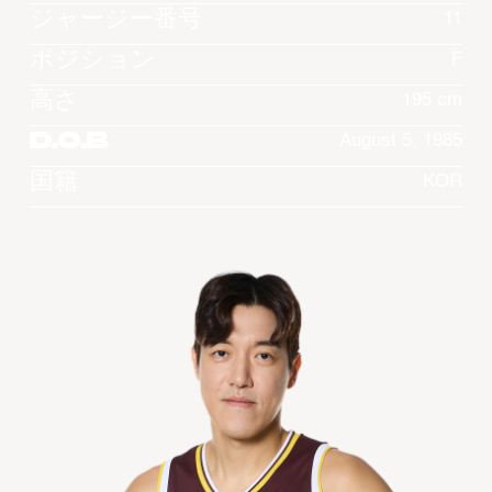
ジャージー番号
11
ポジション
F
高さ
195 cm
D.O.B
August 5, 1985
国籍
KOR