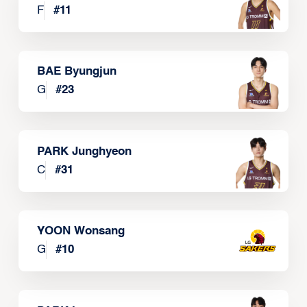
F
#
11
BAE Byungjun
G
#
23
PARK Junghyeon
C
#
31
YOON Wonsang
G
#
10