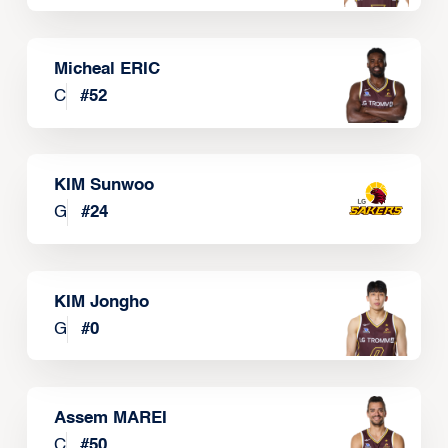
Micheal ERIC
C
#
52
KIM Sunwoo
G
#
24
KIM Jongho
G
#
0
Assem MAREI
C
#
50