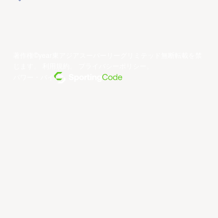
著作権©year東アジアスーパーリーグリミテッド無断転載を禁
じます。
利用規約
。
プライバシーポリシー
。
パワー・バイ