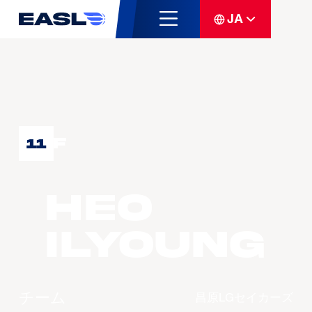
JA
F
11
HEO
Ilyoung
チーム
昌原LGセイカーズ