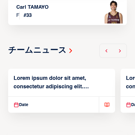
Carl TAMAYO
F
#
33
チームニュース
Lorem ipsum dolor sit amet,
Lor
consectetur adipiscing elit.
con
Suspendisse varius enim in
Sus
Date
D