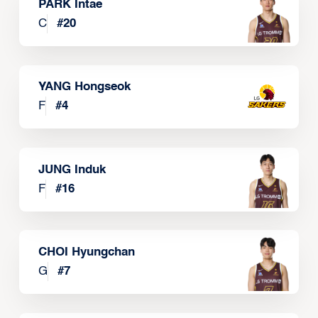
PARK Intae
C
#
20
YANG Hongseok
F
#
4
JUNG Induk
F
#
16
CHOI Hyungchan
G
#
7