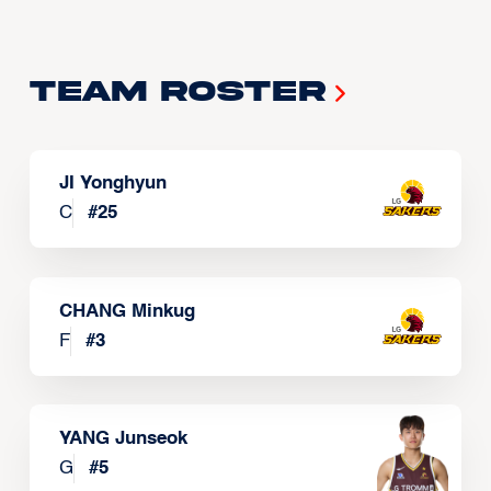
Team Roster
JI Yonghyun
C
#
25
CHANG Minkug
F
#
3
YANG Junseok
G
#
5