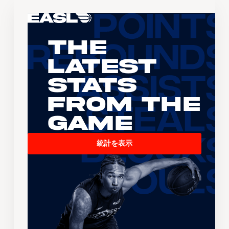
The
Latest
Stats
From the
Game
統計を表示