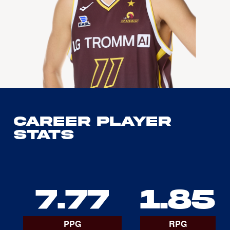
Career Player
Stats
7.77
1.85
PPG
RPG