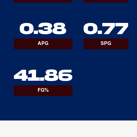
0.38
0.77
APG
SPG
41.86
FG%