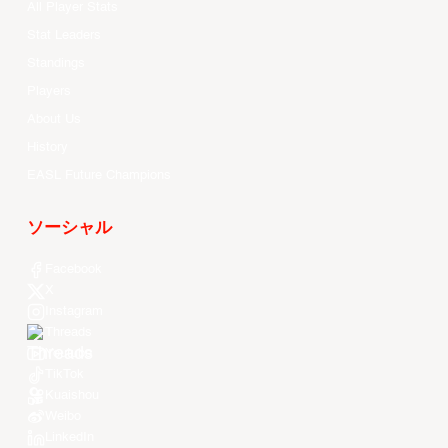
All Player Stats
Stat Leaders
Standings
Players
About Us
History
EASL Future Champions
ソーシャル
Facebook
X
Instagram
Threads
Youtube
TikTok
Kuaishou
Weibo
LinkedIn