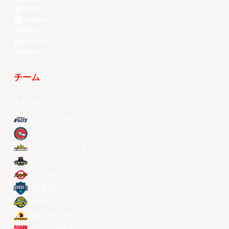
TikTok
Kuaishou
Weibo
LinkedIn
Douyin
チーム
全チーム
メラルコ・ボルツ
ザック・ブロンコス
ニュータイペイ・キングス
マカオ・ブラックベアーズ
ソウルSKナイツ
台北富邦ブレーブス
宇都宮ブレックス
昌原LGセイカーズ