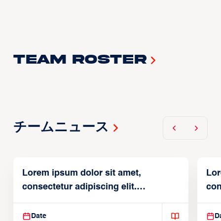
Team Roster
チームニュース
Lorem ipsum dolor sit amet,
Lor
consectetur adipiscing elit.
con
Suspendisse varius enim in
Sus
Date
D