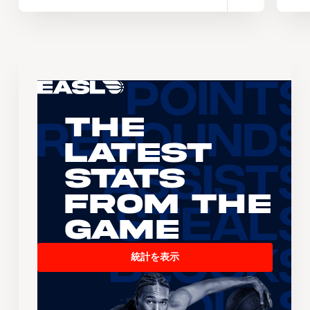
The
Latest
Stats
From the
Game
統計を表示