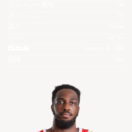
ジャージー番号
34
ポジション
PF
高さ
199 cm
247 lbs
ウェイト
D.O.B
January 31, 1994
国籍
USA