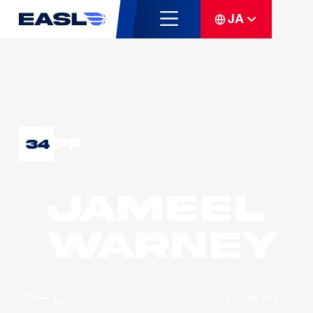
JA
PF
34
Jameel
WARNEY
チーム
ソウルSKナイツ