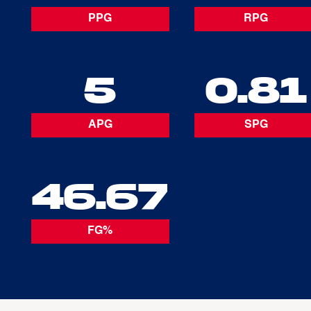
PPG
RPG
5
0.81
APG
SPG
46.67
FG%