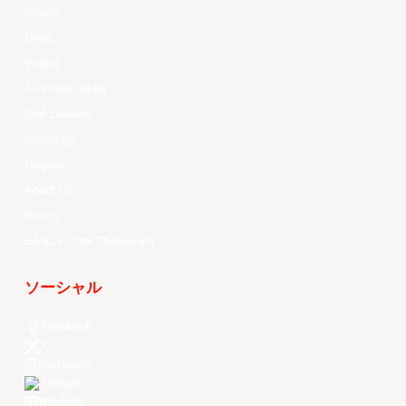
Watch
News
Videos
All Player Stats
Stat Leaders
Standings
Players
About Us
History
EASL Future Champions
ソーシャル
Facebook
X
Instagram
Threads
Youtube