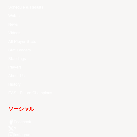
Schedule & Results
Watch
News
Videos
All Player Stats
Stat Leaders
Standings
Players
About Us
History
EASL Future Champions
ソーシャル
Facebook
X
Instagram