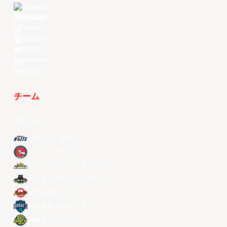
Threads
Youtube
TikTok
Kuaishou
Weibo
LinkedIn
Douyin
チーム
全チーム
メラルコ・ボルツ
ザック・ブロンコス
ニュータイペイ・キングス
マカオ・ブラックベアーズ
ソウルSKナイツ
台北富邦ブレーブス
宇都宮ブレックス