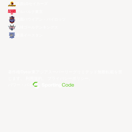
昌原LGセイカーズ
アルバルク東京
桃園パウイアン・パイロッツ
琉球ゴールデンキングス
香港イースタン
著作権©year東アジアスーパーリーグリミテッド無断転載を禁
じます。
利用規約
。
プライバシーポリシー
。
パワー・バイ