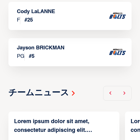
Cody LaLANNE
F
#
25
Jayson BRICKMAN
PG
#
5
チームニュース
Lorem ipsum dolor sit amet,
Lor
consectetur adipiscing elit.
con
Suspendisse varius enim in
Sus