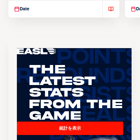
Date
D
The
Latest
Stats
From the
Game
統計を表示