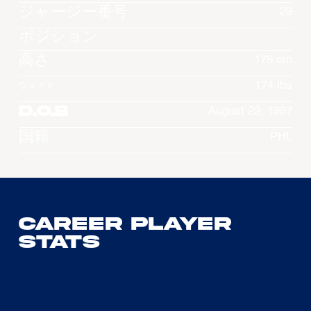
ジャージー番号
29
ポジション
高さ
178 cm
174 lbs
ウェイト
D.O.B
August 29, 1997
国籍
PHL
Career Player
Stats