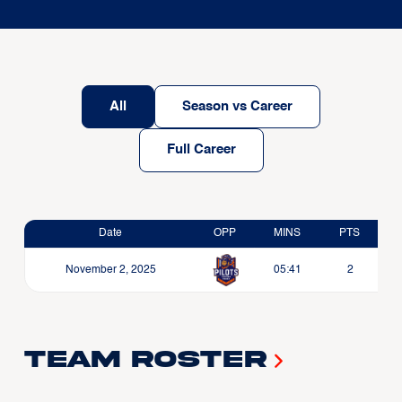
All
Season vs Career
Full Career
Date
OPP
MINS
PTS
November 2, 2025
05:41
2
Team Roster