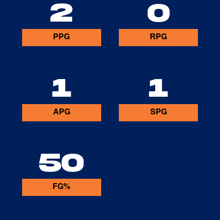
2
0
PPG
RPG
1
1
APG
SPG
50
FG%