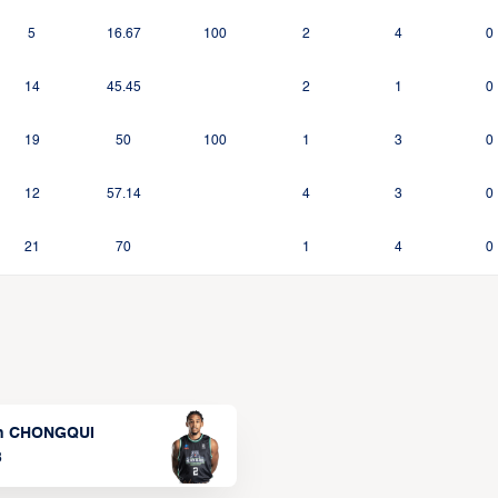
5
16.67
100
2
4
0
14
45.45
2
1
0
19
50
100
1
3
0
12
57.14
4
3
0
21
70
1
4
0
n CHONGQUI
3