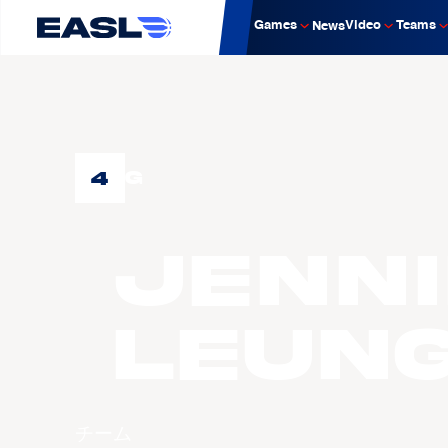
Games
Video
Teams
News
4
G
Jenn
LEUN
チーム