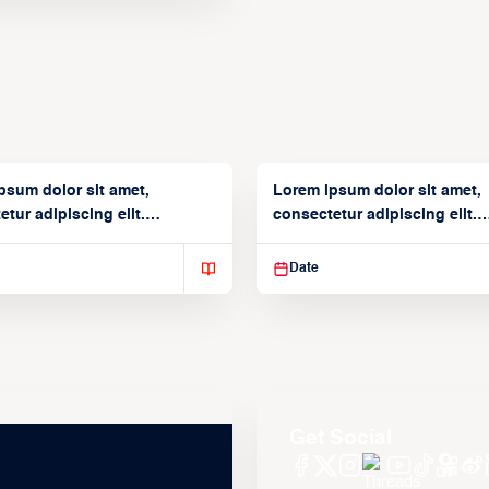
psum dolor sit amet,
Lorem ipsum dolor sit amet,
tur adipiscing elit.
consectetur adipiscing elit.
isse varius enim in
Suspendisse varius enim in
Date
Get Social