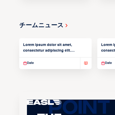
チームニュース
Lorem ipsum dolor sit amet,
Lorem i
consectetur adipiscing elit.
consecte
Suspendisse varius enim in
Suspend
Date
Date