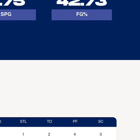
.75
42.73
SPG
FG%
K
STL
TO
PF
SC
1
2
4
3