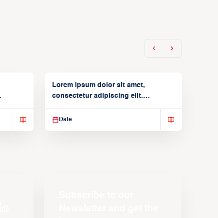
Lorem ipsum dolor sit amet,
consectetur adipiscing elit.
Suspendisse varius enim in
Date
Subscribe to our
Newsletter and get the