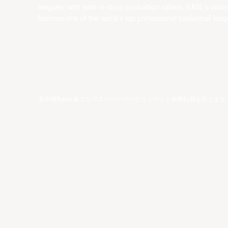
leagues, with best-in-class production values, EASL’s vision
become one of the world’s top professional basketball leag
著作権©year東アジアスーパーリーグリミテッド無断転載を禁じます