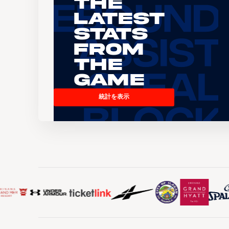
The
Latest
Stats
From
the
Game
統計を表示