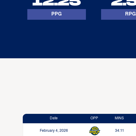
12.25
2.
PPG
RPG
Date
OPP
MINS
February 4, 2026
34:11