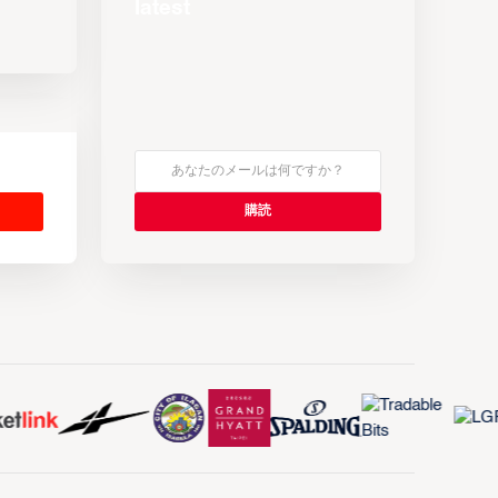
latest
s