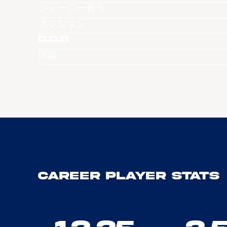
ジャージー番号
ポジション
D.O.B
国籍
Career Player Stats