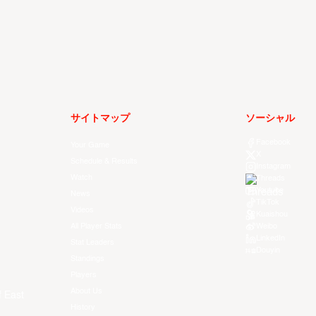
サイトマップ
ソーシャル
Facebook
Your Game
X
Schedule & Results
Instagram
Watch
Threads
Youtube
News
TikTok
Videos
Kuaishou
All Player Stats
Weibo
LinkedIn
Stat Leaders
Douyin
Standings
Players
About Us
f East
History