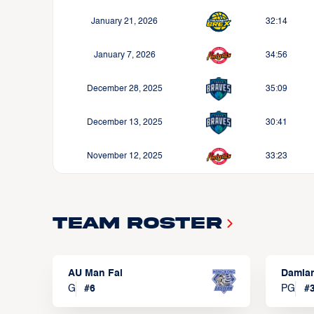
January 21, 2026
32:14
January 7, 2026
34:56
December 28, 2025
35:09
December 13, 2025
30:41
November 12, 2025
33:23
Team Roster
AU Man Fai
Damia
G
#
6
PG
#