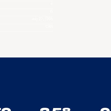
4
G
July 27, 1995
CAN