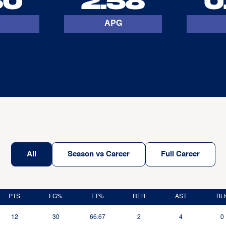
50
2.58
0
APG
All
Season vs Career
Full Career
PTS
FG%
FT%
REB
AST
BL
12
30
66.67
2
4
0