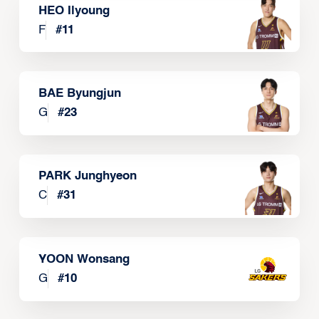
HEO Ilyoung
F
#
11
BAE Byungjun
G
#
23
PARK Junghyeon
C
#
31
YOON Wonsang
G
#
10