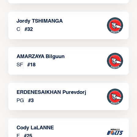
Jordy TSHIMANGA
C
#
32
AMARZAYA Bilguun
SF
#
18
ERDENESAIKHAN Purevdorj
PG
#
3
Cody LaLANNE
F
#
25