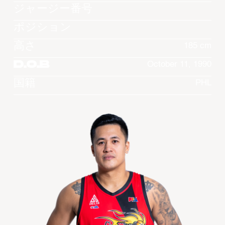
ジャージー番号
ポジション
高さ
185 cm
D.O.B
October 11, 1990
国籍
PHL