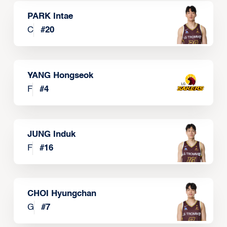
PARK Intae
C
#
20
YANG Hongseok
F
#
4
JUNG Induk
F
#
16
CHOI Hyungchan
G
#
7