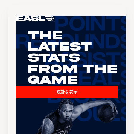
The
Latest
Stats
From the
Game
統計を表示