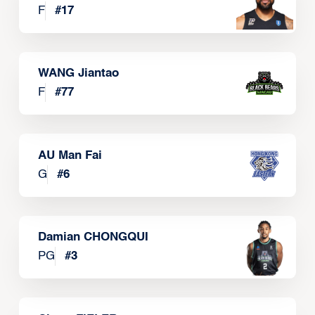
F
#
17
WANG Jiantao
F
#
77
AU Man Fai
G
#
6
Damian CHONGQUI
PG
#
3