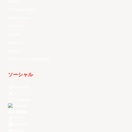
Videos
All Player Stats
Stat Leaders
Standings
Players
About Us
History
EASL Future Champions
ソーシャル
Facebook
X
Instagram
Threads
Youtube
TikTok
Kuaishou
Weibo