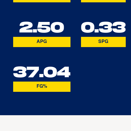
2.50
0.33
APG
SPG
37.04
FG%