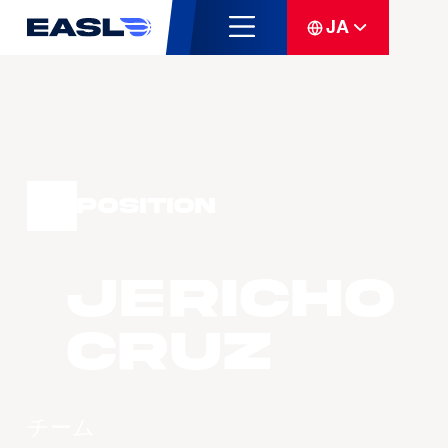
JA
Position
Jericho
CRUZ
チーム