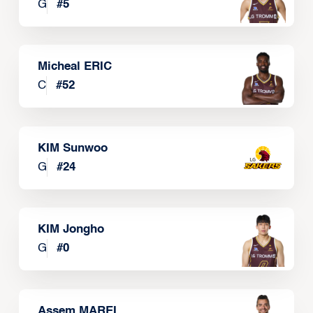
G
#
5
Micheal ERIC
C
#
52
KIM Sunwoo
G
#
24
KIM Jongho
G
#
0
Assem MAREI