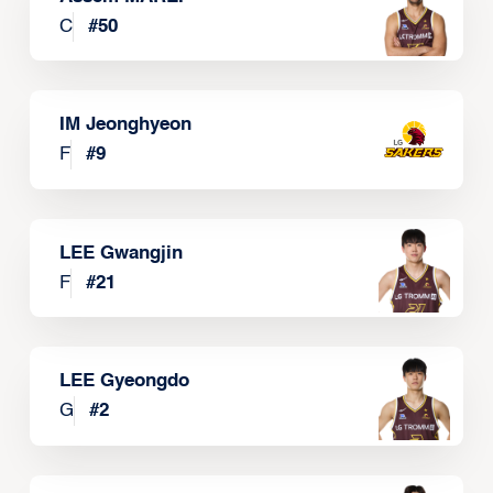
C
#
50
IM Jeonghyeon
F
#
9
LEE Gwangjin
F
#
21
LEE Gyeongdo
G
#
2