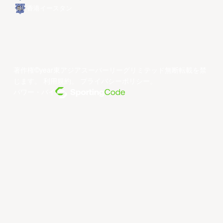
香港イースタン
著作権©year東アジアスーパーリーグリミテッド無断転載を禁
じます。
利用規約
。
プライバシーポリシー
。
パワー・バイ