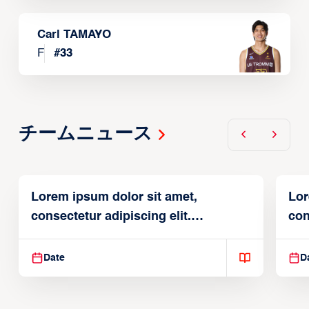
Carl TAMAYO
F
#
33
チームニュース
Lorem ipsum dolor sit amet,
Lor
consectetur adipiscing elit.
con
Suspendisse varius enim in
Sus
Date
D