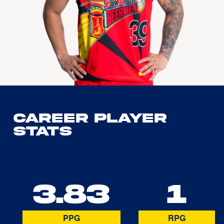
Career Player
Stats
3.83
1
PPG
RPG