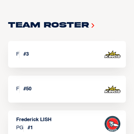
Team Roster
F
#
3
F
#
50
Frederick LISH
PG
#
1