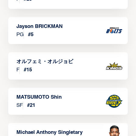
Jayson BRICKMAN
PG
#
5
オルフェミ・オルジョビ
F
#
15
MATSUMOTO Shin
SF
#
21
Michael Anthony Singletary