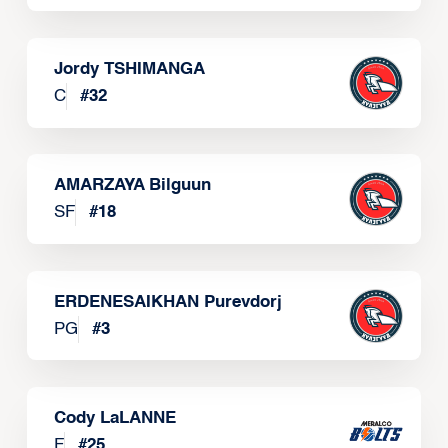
Jordy TSHIMANGA
C
#
32
AMARZAYA Bilguun
SF
#
18
ERDENESAIKHAN Purevdorj
PG
#
3
Cody LaLANNE
F
#
25