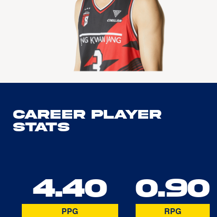
Career Player
Stats
4.40
0.90
PPG
RPG