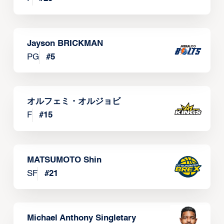
Jayson BRICKMAN
PG
#
5
オルフェミ・オルジョビ
F
#
15
MATSUMOTO Shin
SF
#
21
Michael Anthony Singletary