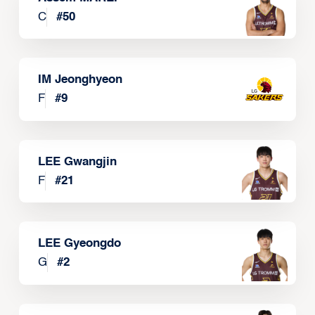
C
#
50
IM Jeonghyeon
F
#
9
LEE Gwangjin
F
#
21
LEE Gyeongdo
G
#
2