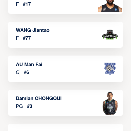
F
#
17
WANG Jiantao
F
#
77
AU Man Fai
G
#
6
Damian CHONGQUI
PG
#
3