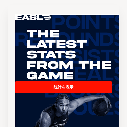
The
Latest
Stats
From the
Game
統計を表示