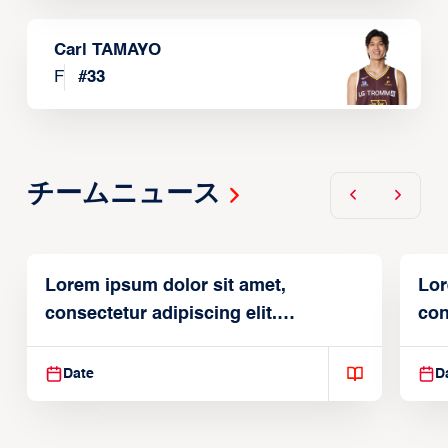
Carl TAMAYO
F
#
33
チームニュース
Lorem ipsum dolor sit amet,
Lor
consectetur adipiscing elit.
con
Suspendisse varius enim in
Sus
Date
D