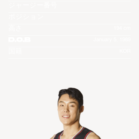
ジャージー番号
ポジション
高さ
194 cm
D.O.B
January 5, 1989
国籍
KOR