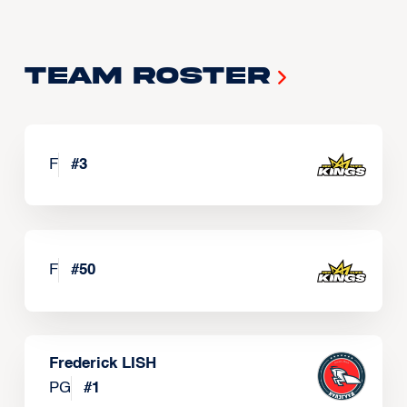
Team Roster
F
#
3
F
#
50
Frederick LISH
PG
#
1