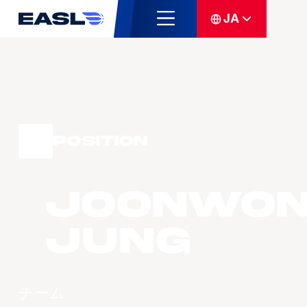
JA
Position
Joonwo
JUNG
チーム