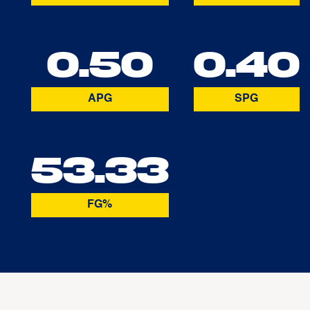
0.50
0.40
APG
SPG
53.33
FG%