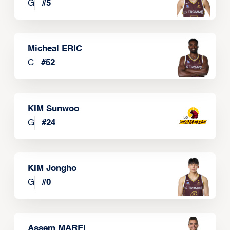
G
#
5
Micheal ERIC
C
#
52
KIM Sunwoo
G
#
24
KIM Jongho
G
#
0
Assem MAREI