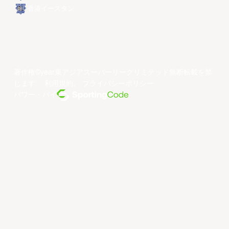
香港イースタン
著作権©year東アジアスーパーリーグリミテッド無断転載を禁
じます。
利用規約
。
プライバシーポリシー
。
パワー・バイ