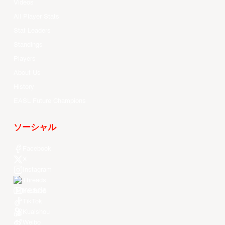
Videos
All Player Stats
Stat Leaders
Standings
Players
About Us
History
EASL Future Champions
ソーシャル
Facebook
X
Instagram
Threads
Youtube
TikTok
Kuaishou
Weibo