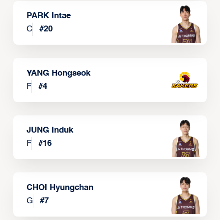
PARK Intae
C
#
20
YANG Hongseok
F
#
4
JUNG Induk
F
#
16
CHOI Hyungchan
G
#
7