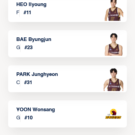
HEO Ilyoung
F
#
11
BAE Byungjun
G
#
23
PARK Junghyeon
C
#
31
YOON Wonsang
G
#
10