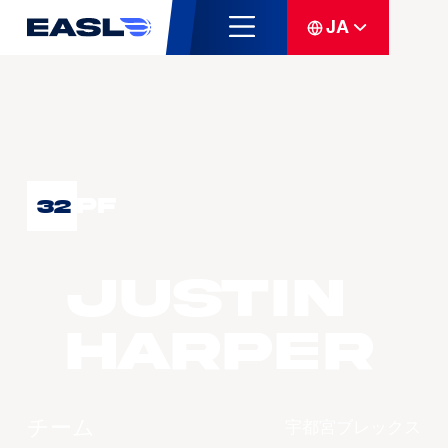
JA
PF
32
Justin
HARPER
チーム
宇都宮ブレックス