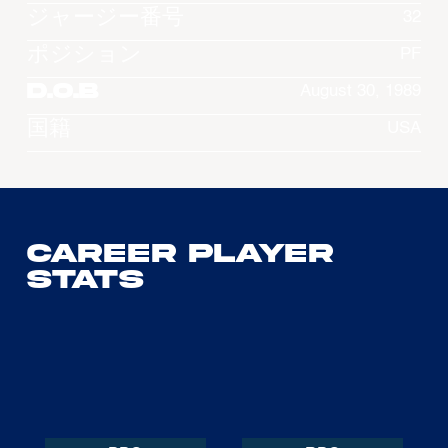
ジャージー番号
32
ポジション
PF
D.O.B
August 30, 1989
国籍
USA
Career Player
Stats