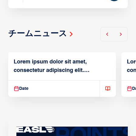
チームニュース
Lorem ipsum dolor sit amet,
Lor
consectetur adipiscing elit.
con
Suspendisse varius enim in
Sus
Date
D