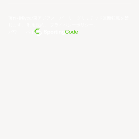
著作権©year東アジアスーパーリーグリミテッド無断転載を禁
じます。
利用規約
。
プライバシーポリシー
。
パワー・バイ