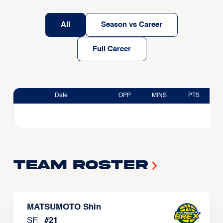
All
Season vs Career
Full Career
Date
OPP
MINS
PTS
Team Roster
MATSUMOTO Shin
SF
#
21