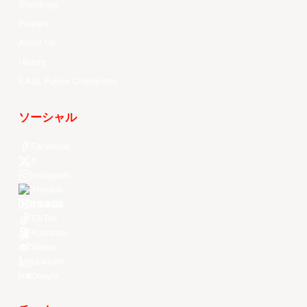
Standings
Players
About Us
History
EASL Future Champions
ソーシャル
Facebook
X
Instagram
Threads
Youtube
TikTok
Kuaishou
Weibo
LinkedIn
Douyin