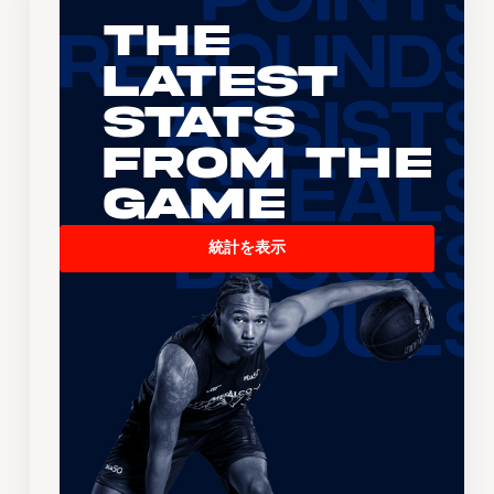
The
Latest
Stats
From the
Game
統計を表示