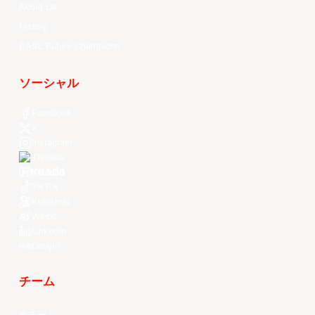
About Us
History
EASL Future Champions
ソーシャル
Facebook
X
Instagram
Threads
Youtube
TikTok
Kuaishou
Weibo
LinkedIn
Douyin
チーム