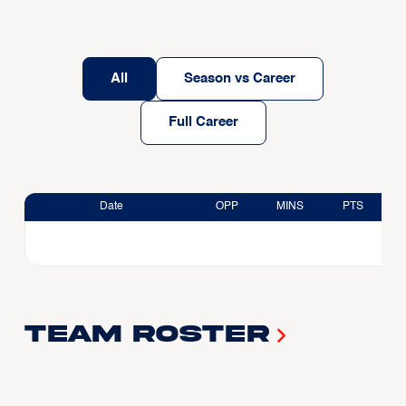
All
Season vs Career
Full Career
Date
OPP
MINS
PTS
Team Roster