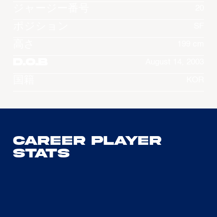
ジャージー番号
20
ポジション
SF
高さ
199 cm
D.O.B
August 14, 2003
国籍
KOR
Career Player
Stats