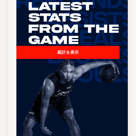
Latest
Stats
From the
Game
統計を表示