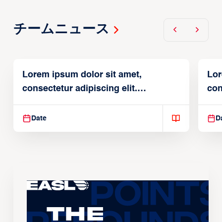
チームニュース
Lorem ipsum dolor sit amet,
Lor
consectetur adipiscing elit.
con
Suspendisse varius enim in
Sus
Date
D
The