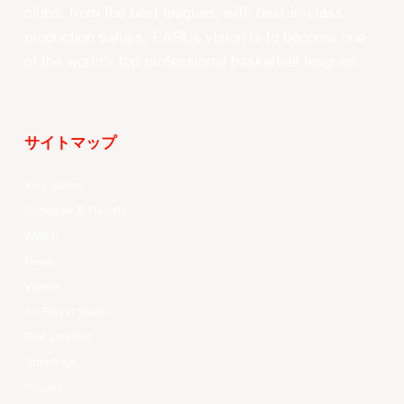
clubs, from the best leagues, with best-in-class
production values, EASL’s vision is to become one
of the world’s top professional basketball leagues.
サイトマップ
Your Game
Schedule & Results
Watch
News
Videos
All Player Stats
Stat Leaders
Standings
Players