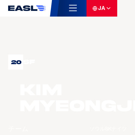
JA
SF
20
KIM
Myeongj
チーム
ソウルSKナイツ