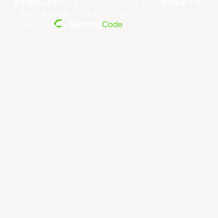
著作権©year東アジアスーパーリーグリミテッド無断転載を禁
じます。
利用規約
。
プライバシーポリシー
。
パワー・バイ