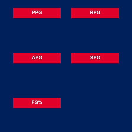
PPG
RPG
APG
SPG
FG%