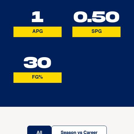
1
0.50
APG
SPG
30
FG%
All
Season vs Career