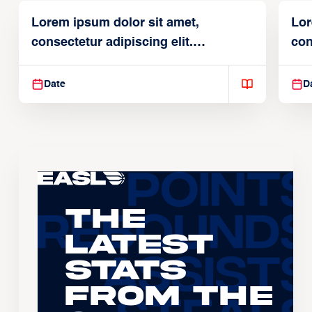
Lorem ipsum dolor sit amet,
Lor
consectetur adipiscing elit.
con
Suspendisse varius enim in
Sus
Date
D
The
Latest
Stats
From the