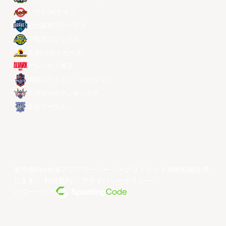
ソウルSKナイツ
台北富邦ブレーブス
宇都宮ブレックス
昌原LGセイカーズ
アルバルク東京
桃園パウイアン・パイロッツ
琉球ゴールデンキングス
香港イースタン
著作権©year東アジアスーパーリーグリミテッド無断転載を禁
じます。
利用規約
。
プライバシーポリシー
。
パワー・バイ