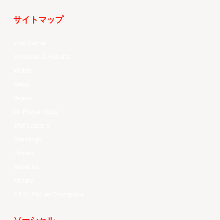
サイトマップ
Your Game
Schedule & Results
Watch
News
Videos
All Player Stats
Stat Leaders
Standings
Players
About Us
History
EASL Future Champions