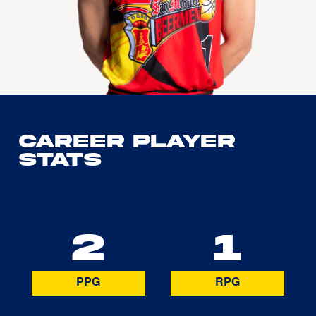
Career Player
Stats
2
1
PPG
RPG