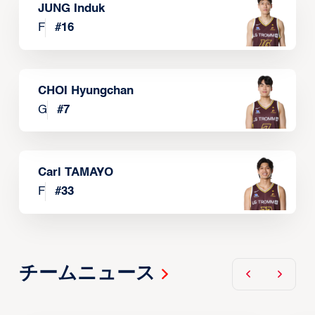
JUNG Induk
F
#
16
CHOI Hyungchan
G
#
7
Carl TAMAYO
F
#
33
チームニュース