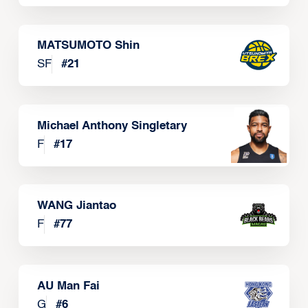
MATSUMOTO Shin
SF
#
21
Michael Anthony Singletary
F
#
17
WANG Jiantao
F
#
77
AU Man Fai
G
#
6