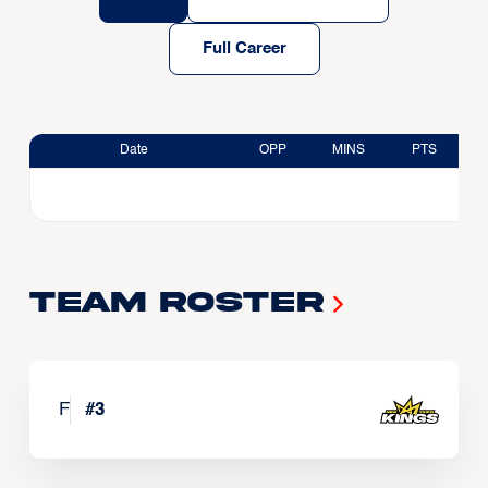
Full Career
Date
OPP
MINS
PTS
Team Roster
F
#
3