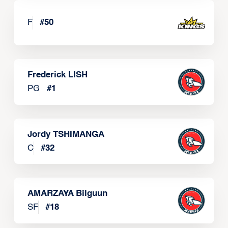
F
#
50
Frederick LISH
PG
#
1
Jordy TSHIMANGA
C
#
32
AMARZAYA Bilguun
SF
#
18