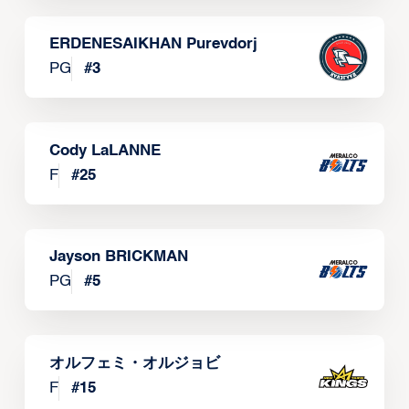
ERDENESAIKHAN Purevdorj
PG
#
3
Cody LaLANNE
F
#
25
Jayson BRICKMAN
PG
#
5
オルフェミ・オルジョビ
F
#
15