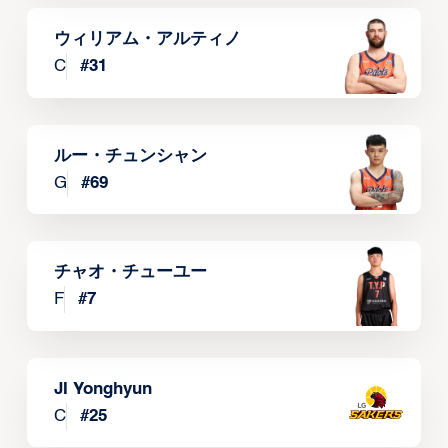
ウィリアム・アルティノ
C
#
31
ルー・チュンシャン
G
#
69
チャオ・チューユー
F
#
7
JI Yonghyun
C
#
25