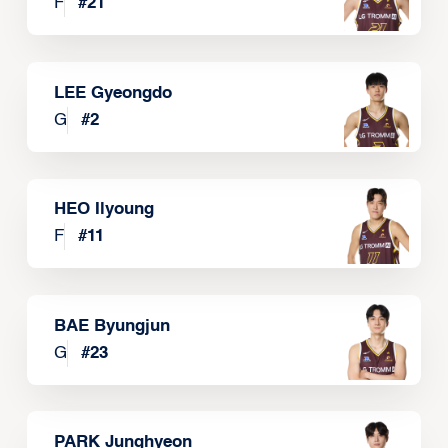
F
#
21
LEE Gyeongdo
G
#
2
HEO Ilyoung
F
#
11
BAE Byungjun
G
#
23
PARK Junghyeon