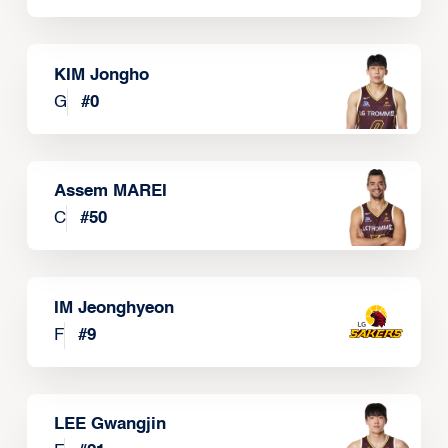
KIM Jongho
G
#
0
Assem MAREI
C
#
50
IM Jeonghyeon
F
#
9
LEE Gwangjin