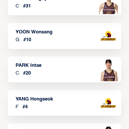
C
#
31
YOON Wonsang
G
#
10
PARK Intae
C
#
20
YANG Hongseok
F
#
4