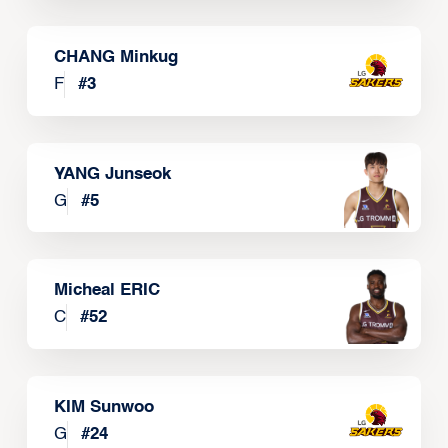
CHANG Minkug
F
#
3
YANG Junseok
G
#
5
Micheal ERIC
C
#
52
KIM Sunwoo
G
#
24