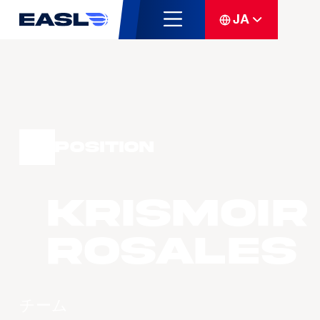
JA
Position
Krismoir
ROSALES
チーム