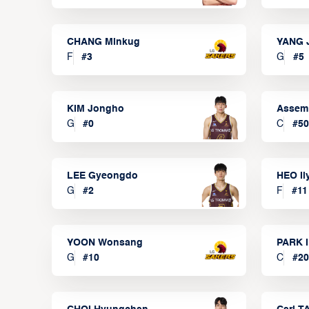
CHANG Minkug
YANG 
F
#
3
G
#
5
KIM Jongho
Assem
G
#
0
C
#
50
LEE Gyeongdo
HEO I
G
#
2
F
#
11
YOON Wonsang
PARK I
G
#
10
C
#
20