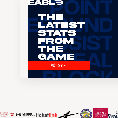
The
Latest
Stats
From
the
Game
統計を表示