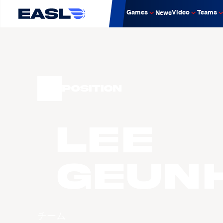
Games
Video
Teams
News
Position
LEE
Geun
チーム