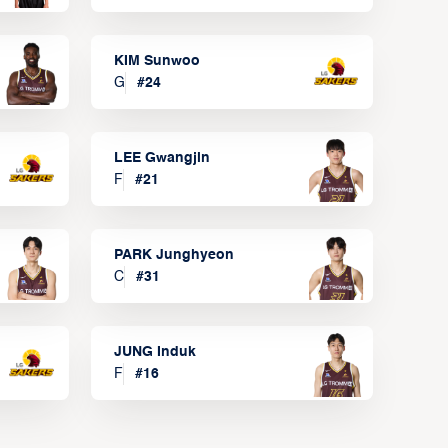
KIM Sunwoo
G
#
24
LEE Gwangjin
F
#
21
PARK Junghyeon
C
#
31
JUNG Induk
F
#
16