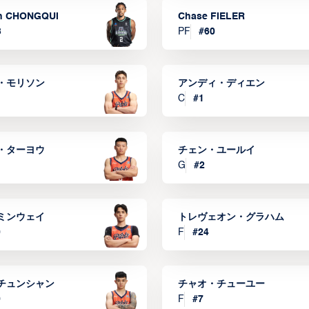
n CHONGQUI
Chase FIELER
3
PF
#
60
・モリソン
アンディ・ディエン
C
#
1
・ターヨウ
チェン・ユールイ
G
#
2
ミンウェイ
トレヴェオン・グラハム
0
F
#
24
チュンシャン
チャオ・チューユー
9
F
#
7