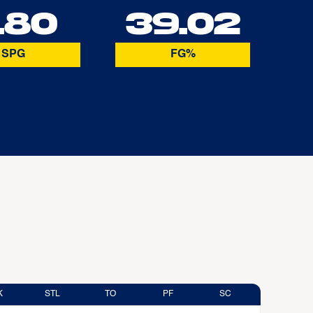
.80
39.02
SPG
FG%
K
STL
TO
PF
SC