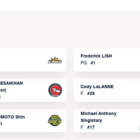
Frederick LISH
PG
#
1
ESAIKHAN
Cody LaLANNE
orj
F
#
25
3
Michael Anthony
MOTO Shin
Singletary
1
F
#
17