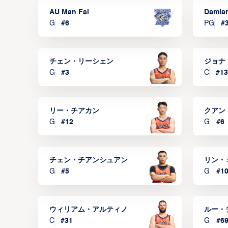
AU Man Fai
Damia
G
#
6
PG
#
チェン・リーシェン
ジョナ
G
#
3
C
#
13
リー・チアカン
クアン
G
#
12
G
#
6
チェン・チアンシュアン
リン・
G
#
5
G
#
1
ウィリアム・アルティノ
ルー・
C
#
31
G
#
6