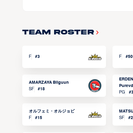
Team Roster
F
#
3
F
#
50
ERDEN
AMARZAYA Bilguun
Purevd
SF
#
18
PG
#
オルフェミ・オルジョビ
MATSU
F
#
15
SF
#
2