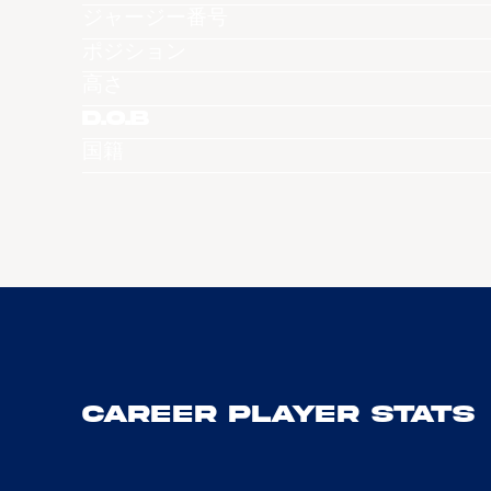
ジャージー番号
ポジション
高さ
D.O.B
国籍
Career Player Stats