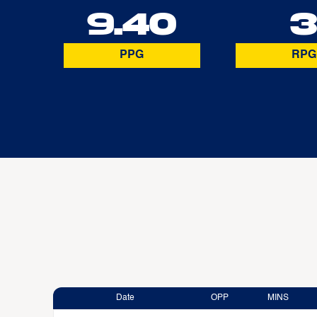
9.40
PPG
RPG
Date
OPP
MINS