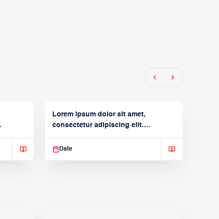
Lorem ipsum dolor sit amet,
consectetur adipiscing elit.
Suspendisse varius enim in
Date