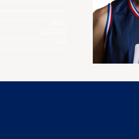
188 cm
June 9, 1998
KOR