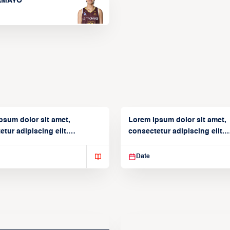
TAMAYO
psum dolor sit amet,
Lorem ipsum dolor sit amet,
tur adipiscing elit.
consectetur adipiscing elit.
isse varius enim in
Suspendisse varius enim in
Date