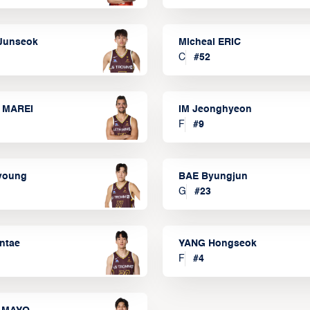
Junseok
Micheal ERIC
C
#
52
 MAREI
IM Jeonghyeon
F
#
9
lyoung
BAE Byungjun
G
#
23
ntae
YANG Hongseok
F
#
4