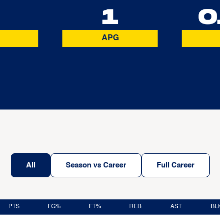
3
1
0
APG
All
Season vs Career
Full Career
PTS
FG%
FT%
REB
AST
BL