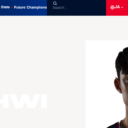
JA
Stats
Future Champions
hwi