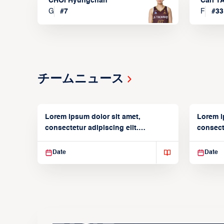
CHOI Hyungchan
Carl 
G
#
7
F
#
33
チームニュース
Lorem ipsum dolor sit amet,
Lorem i
consectetur adipiscing elit.
consecte
Suspendisse varius enim in
Suspend
Date
Date