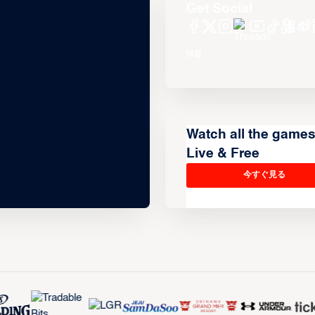
Get Social
Watch all the game
Live & Free
今すぐ見る