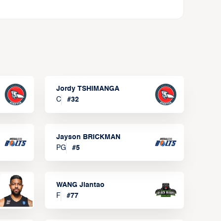
Jordy TSHIMANGA
C
#
32
Jayson BRICKMAN
PG
#
5
WANG Jiantao
F
#
77