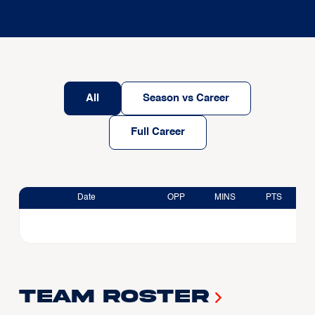
All
Season vs Career
Full Career
Date
OPP
MINS
PTS
Team Roster