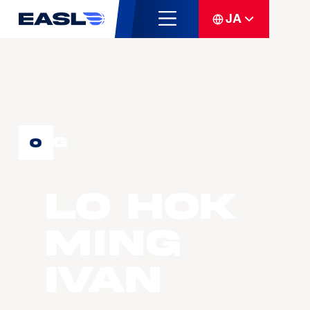
JA
G
0
LO Hok
Ming
Ivan