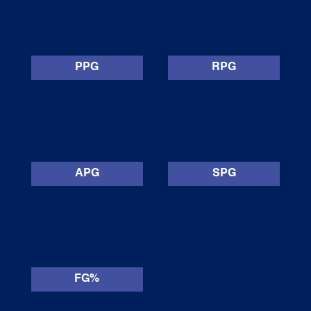
PPG
RPG
APG
SPG
FG%