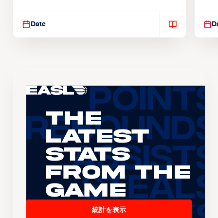
Suspendisse varius enim in
Sus
Date
D
The
Latest
Stats
From the
Game
統計を表示