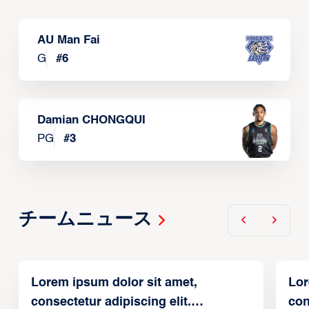
AU Man Fai
G
#
6
Damian CHONGQUI
PG
#
3
チームニュース
Lorem ipsum dolor sit amet,
Lor
consectetur adipiscing elit.
con