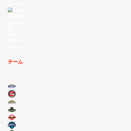
Instagram
Threads
Youtube
TikTok
Kuaishou
Weibo
LinkedIn
Douyin
チーム
全チーム
メラルコ・ボルツ
ザック・ブロンコス
ニュータイペイ・キングス
マカオ・ブラックベアーズ
ソウルSKナイツ
台北富邦ブレーブス