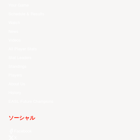
Your Game
Schedule & Results
Watch
News
Videos
All Player Stats
Stat Leaders
Standings
Players
About Us
History
EASL Future Champions
ソーシャル
Facebook
X