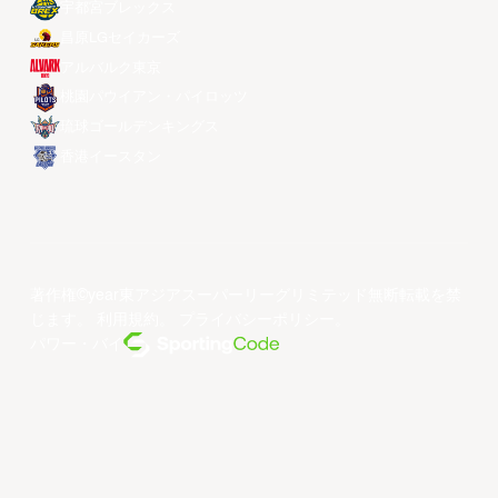
宇都宮ブレックス
昌原LGセイカーズ
アルバルク東京
桃園パウイアン・パイロッツ
琉球ゴールデンキングス
香港イースタン
著作権©year東アジアスーパーリーグリミテッド無断転載を禁
じます。
利用規約
。
プライバシーポリシー
。
パワー・バイ