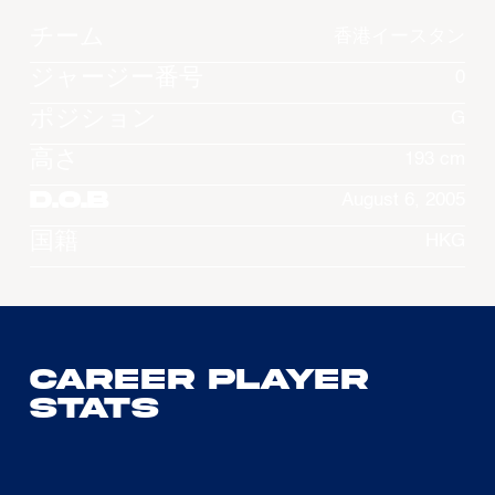
チーム
香港イースタン
ジャージー番号
0
ポジション
G
高さ
193 cm
D.O.B
August 6, 2005
国籍
HKG
Career Player
Stats