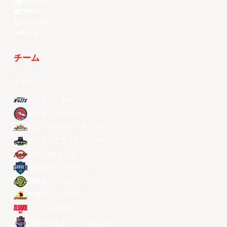
Kuaishou
Weibo
LinkedIn
Douyin
チーム
全チーム
メラルコ・ボルツ
ザック・ブロンコス
ニュータイペイ・キングス
マカオ・ブラックベアーズ
ソウルSKナイツ
台北富邦ブレーブス
宇都宮ブレックス
昌原LGセイカーズ
アルバルク東京
桃園パウイアン・パイロッツ