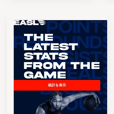
The
Latest
Stats
From the
Game
統計を表示