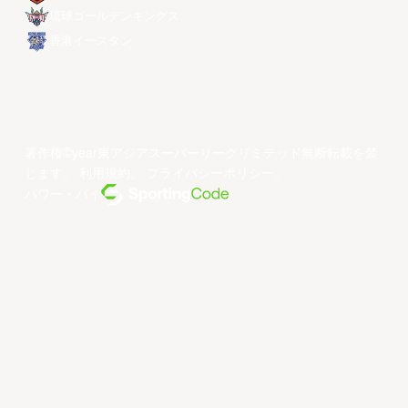
琉球ゴールデンキングス
香港イースタン
著作権©year東アジアスーパーリーグリミテッド無断転載を禁
じます。
利用規約
。
プライバシーポリシー
。
パワー・バイ