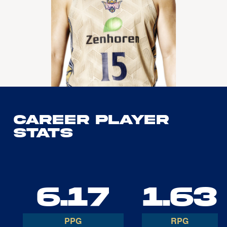
Career Player
Stats
6.17
1.63
PPG
RPG