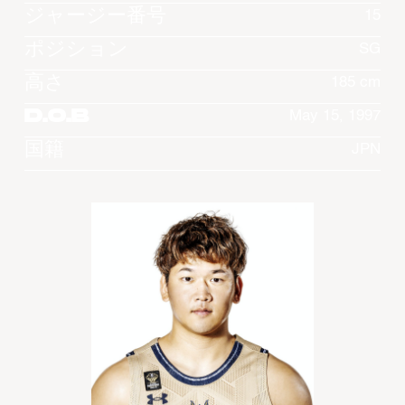
ジャージー番号
15
ポジション
SG
高さ
185 cm
D.O.B
May 15, 1997
国籍
JPN