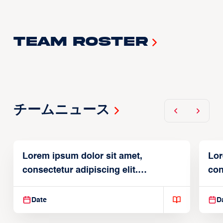
Team Roster
チームニュース
Lorem ipsum dolor sit amet,
Lor
consectetur adipiscing elit.
con
Suspendisse varius enim in
Sus
Date
D