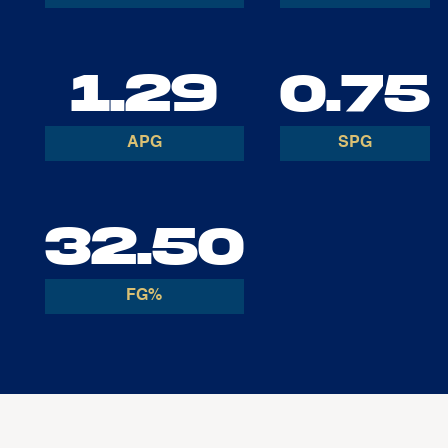
1.29
0.75
APG
SPG
32.50
FG%