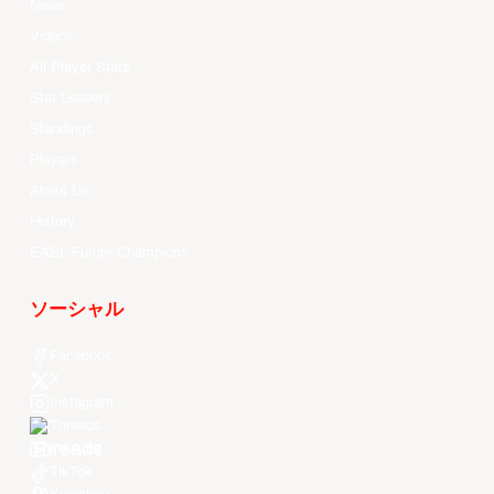
News
Videos
All Player Stats
Stat Leaders
Standings
Players
About Us
History
EASL Future Champions
ソーシャル
Facebook
X
Instagram
Threads
Youtube
TikTok