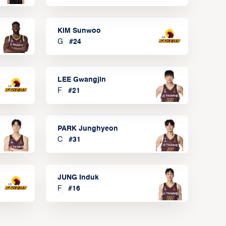
KIM Sunwoo
G
#
24
LEE Gwangjin
F
#
21
PARK Junghyeon
C
#
31
JUNG Induk
F
#
16