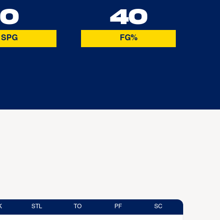
0
40
SPG
FG%
K
STL
TO
PF
SC