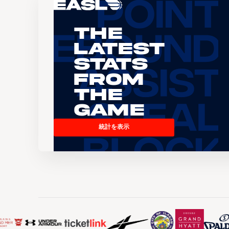
The
Latest
Stats
From
the
Game
統計を表示