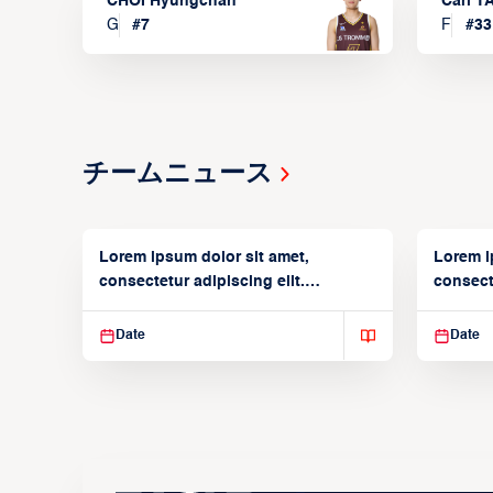
CHOI Hyungchan
Carl 
G
#
7
F
#
33
チームニュース
Lorem ipsum dolor sit amet,
Lorem i
consectetur adipiscing elit.
consecte
Suspendisse varius enim in
Suspend
Date
Date