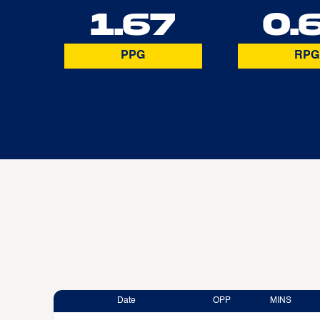
1.67
0.
PPG
RPG
Date
OPP
MINS