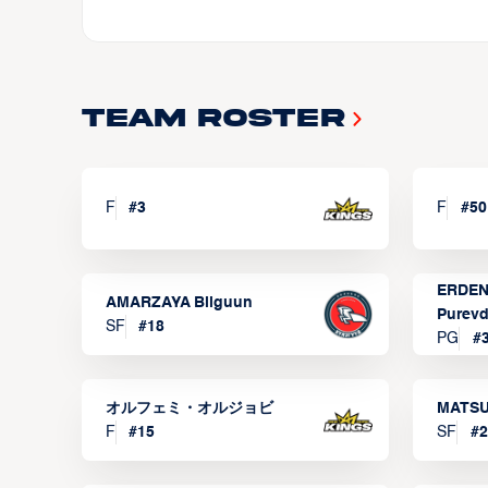
Team Roster
F
#
3
F
#
50
ERDEN
AMARZAYA Bilguun
Purevd
SF
#
18
PG
#
オルフェミ・オルジョビ
MATSU
F
#
15
SF
#
2