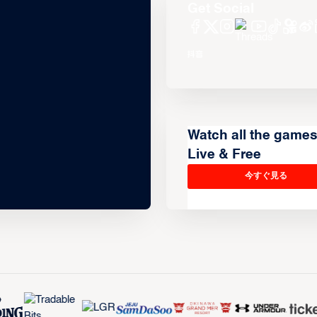
Get Social
Watch all the game
Live & Free
今すぐ見る