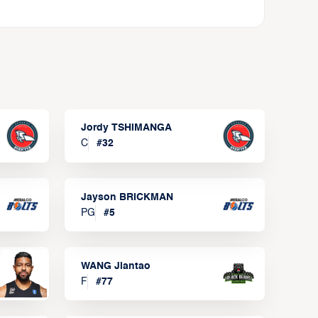
Jordy TSHIMANGA
C
#
32
Jayson BRICKMAN
PG
#
5
WANG Jiantao
F
#
77