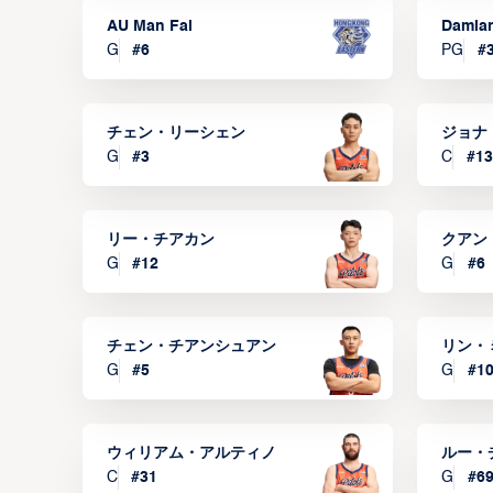
AU Man Fai
Damia
G
#
6
PG
#
チェン・リーシェン
ジョナ
G
#
3
C
#
13
リー・チアカン
クアン
G
#
12
G
#
6
チェン・チアンシュアン
リン・
G
#
5
G
#
1
ウィリアム・アルティノ
ルー・
C
#
31
G
#
6