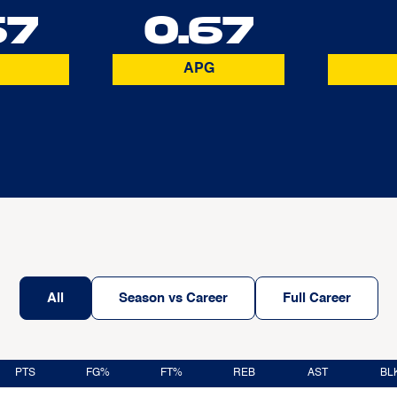
67
0.67
APG
All
Season vs Career
Full Career
PTS
FG%
FT%
REB
AST
BL