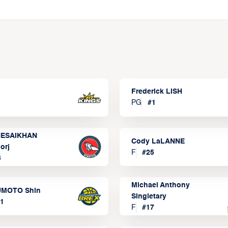
Frederick LISH
PG
#
1
ESAIKHAN
Cody LaLANNE
orj
F
#
25
3
Michael Anthony
MOTO Shin
Singletary
1
F
#
17