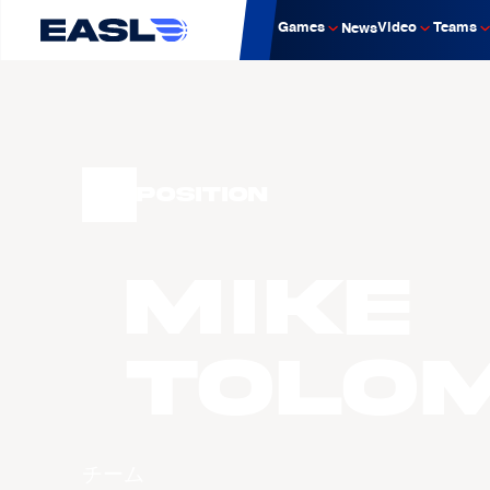
Games
Video
Teams
News
Position
Mike
Tolo
チーム