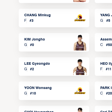
CHANG Minkug
YANG 
F
#
3
G
#
5
KIM Jongho
Assem
G
#
0
C
#
50
LEE Gyeongdo
HEO I
G
#
2
F
#
11
YOON Wonsang
PARK I
G
#
10
C
#
20