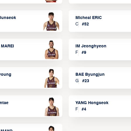
Junseok
Micheal ERIC
C
#
52
 MAREI
IM Jeonghyeon
F
#
9
lyoung
BAE Byungjun
G
#
23
ntae
YANG Hongseok
F
#
4