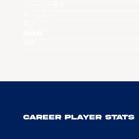
ジャージー番号
ポジション
高さ
D.O.B
国籍
Career Player Stats