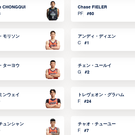
n CHONGQUI
Chase FIELER
3
PF
#
60
・モリソン
アンディ・ディエン
C
#
1
・ターヨウ
チェン・ユールイ
G
#
2
ミンウェイ
トレヴェオン・グラハム
0
F
#
24
チュンシャン
チャオ・チューユー
9
F
#
7