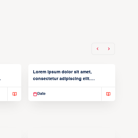
Lorem ipsum dolor sit amet,
consectetur adipiscing elit.
Suspendisse varius enim in
Date