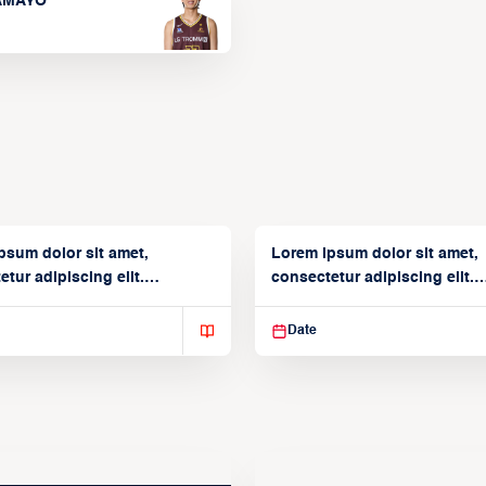
TAMAYO
psum dolor sit amet,
Lorem ipsum dolor sit amet,
tur adipiscing elit.
consectetur adipiscing elit.
isse varius enim in
Suspendisse varius enim in
Date