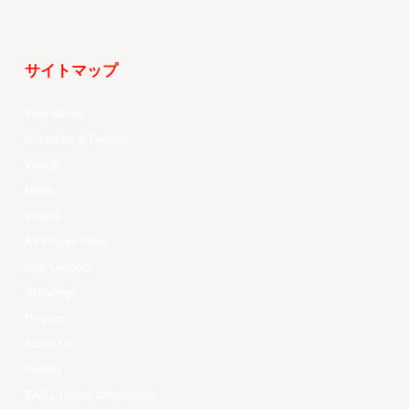
サイトマップ
Your Game
Schedule & Results
Watch
News
Videos
All Player Stats
Stat Leaders
Standings
Players
About Us
History
EASL Future Champions