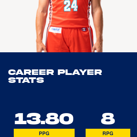
Career Player
Stats
13.80
8
PPG
RPG