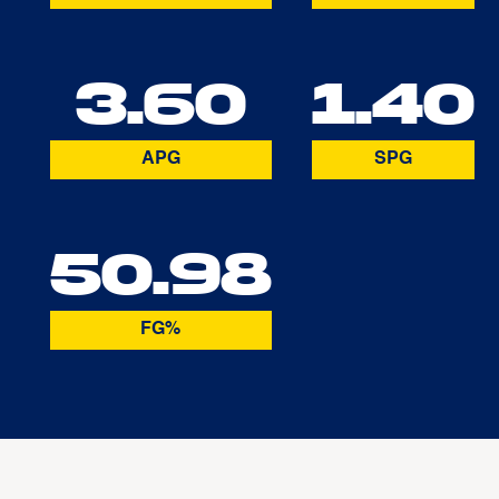
3.60
1.40
APG
SPG
50.98
FG%