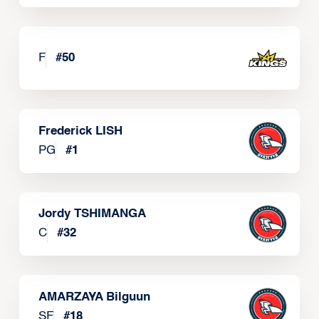
F
#
50
Frederick LISH
PG
#
1
Jordy TSHIMANGA
C
#
32
AMARZAYA Bilguun
SF
#
18