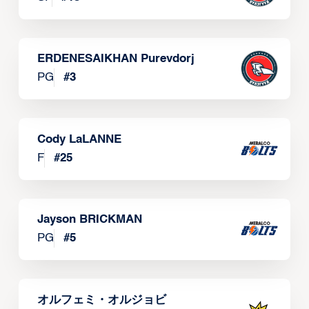
ERDENESAIKHAN Purevdorj
PG
#
3
Cody LaLANNE
F
#
25
Jayson BRICKMAN
PG
#
5
オルフェミ・オルジョビ