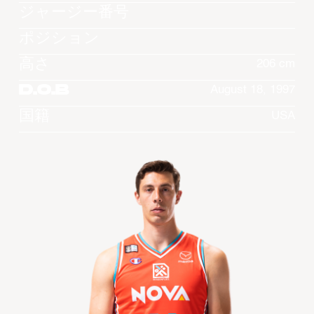
ジャージー番号
ポジション
高さ
206 cm
D.O.B
August 18, 1997
国籍
USA