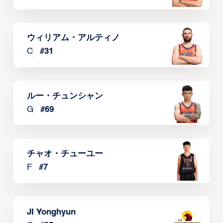
ウィリアム・アルティノ
C
#
31
ルー・チュンシャン
G
#
69
チャオ・チューユー
F
#
7
JI Yonghyun