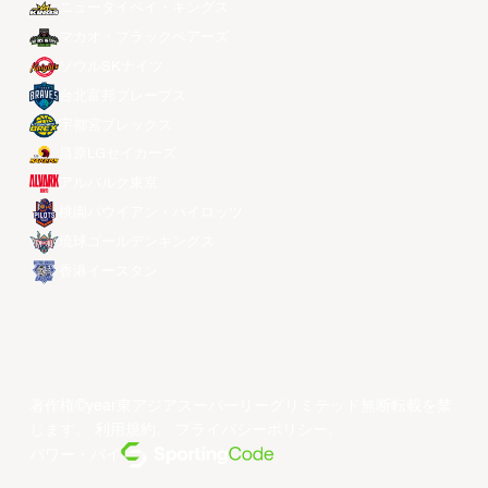
ニュータイペイ・キングス
マカオ・ブラックベアーズ
ソウルSKナイツ
台北富邦ブレーブス
宇都宮ブレックス
昌原LGセイカーズ
アルバルク東京
桃園パウイアン・パイロッツ
琉球ゴールデンキングス
香港イースタン
著作権©year東アジアスーパーリーグリミテッド無断転載を禁
じます。
利用規約
。
プライバシーポリシー
。
パワー・バイ