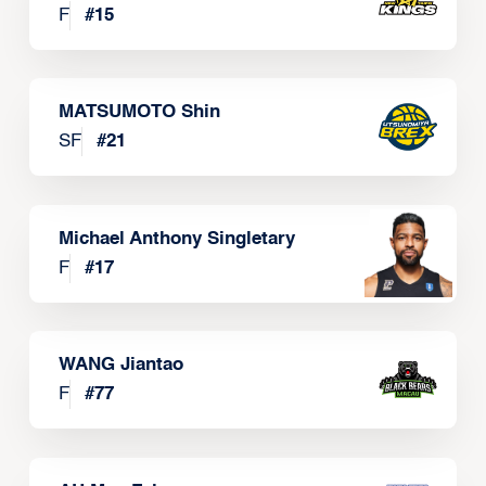
F
#
15
MATSUMOTO Shin
SF
#
21
Michael Anthony Singletary
F
#
17
WANG Jiantao
F
#
77