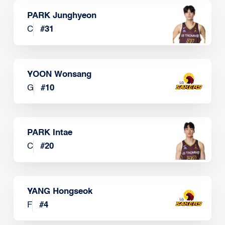
PARK Junghyeon
C
#
31
YOON Wonsang
G
#
10
PARK Intae
C
#
20
YANG Hongseok
F
#
4