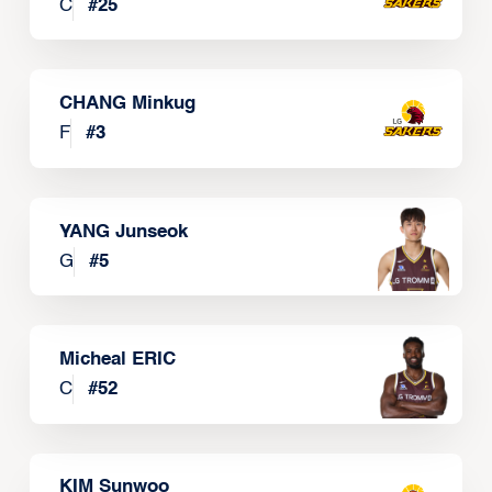
C
#
25
CHANG Minkug
F
#
3
YANG Junseok
G
#
5
Micheal ERIC
C
#
52
KIM Sunwoo