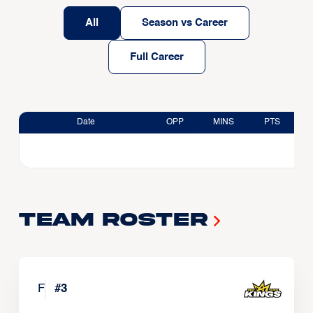
All
Season vs Career
Full Career
Date
OPP
MINS
PTS
Team Roster
F
#
3