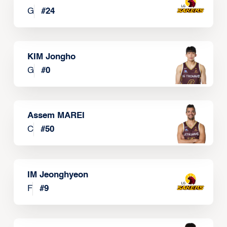
G
#
24
KIM Jongho
G
#
0
Assem MAREI
C
#
50
IM Jeonghyeon
F
#
9