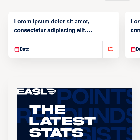
Lorem ipsum dolor sit amet,
Lor
consectetur adipiscing elit.
con
Suspendisse varius enim in
Sus
Date
D
The
Latest
Stats