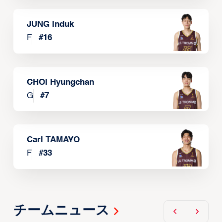
JUNG Induk
F
#
16
CHOI Hyungchan
G
#
7
Carl TAMAYO
F
#
33
チームニュース