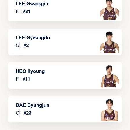
LEE Gwangjin
F
#
21
LEE Gyeongdo
G
#
2
HEO Ilyoung
F
#
11
BAE Byungjun
G
#
23