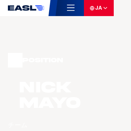
JA
Position
Nick
MAYO
チーム