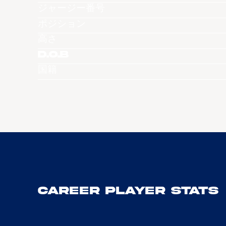
ジャージー番号
ポジション
高さ
D.O.B
国籍
Career Player Stats