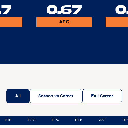
17
0.67
0
APG
All
Season vs Career
Full Career
PTS
FG%
FT%
REB
AST
BL