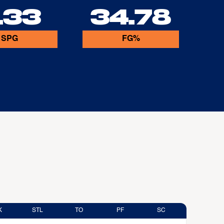
.33
34.78
SPG
FG%
K
STL
TO
PF
SC