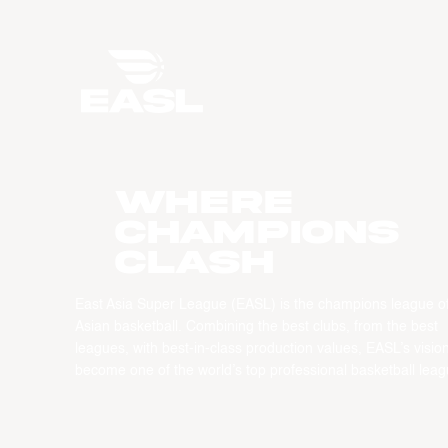
WHERE
CHAMPIONS
CLASH
East Asia Super League (EASL) is the champions league o
Asian basketball. Combining the best clubs, from the best
leagues, with best-in-class production values, EASL’s vision
become one of the world’s top professional basketball leag