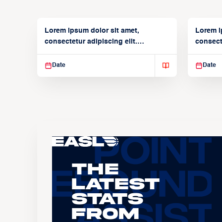
Lorem ipsum dolor sit amet,
Lorem i
consectetur adipiscing elit.
consecte
Suspendisse varius enim in
Suspend
Date
Date
The
Latest
Stats
From