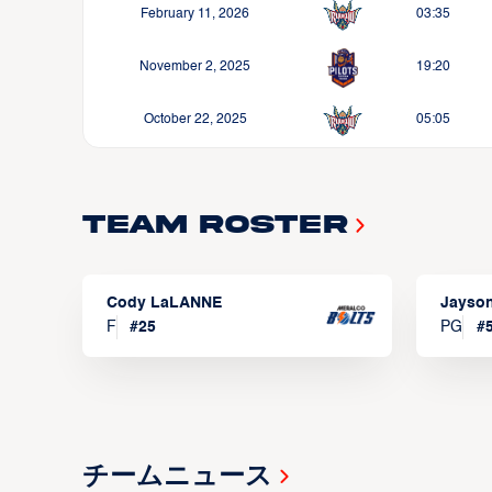
February 11, 2026
03:35
November 2, 2025
19:20
October 22, 2025
05:05
Team Roster
Cody LaLANNE
Jayso
F
#
25
PG
#
チームニュース