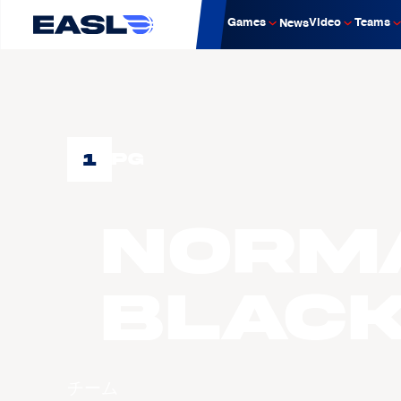
Games
Video
Teams
News
1
PG
Norm
BLAC
チーム