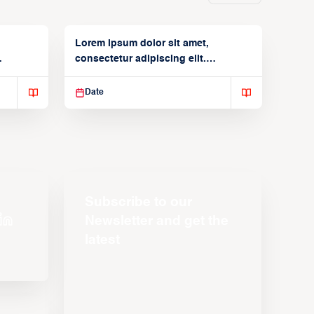
Lorem ipsum dolor sit amet,
consectetur adipiscing elit.
Suspendisse varius enim in
Date
Subscribe to our
Newsletter and get the
latest