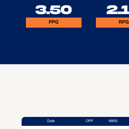
3.50
2.
PPG
RPG
Date
OPP
MINS