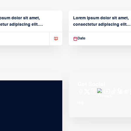
psum dolor sit amet,
Lorem ipsum dolor sit amet,
tur adipiscing elit.
consectetur adipiscing elit.
isse varius enim in
Suspendisse varius enim in
Date
Get Social