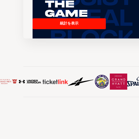
the
Game
統計を表示