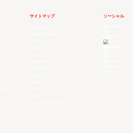
サイトマップ
ソーシャル
Facebook
Your Game
X
Schedule & Results
Instagram
Watch
Threads
Youtube
News
TikTok
Videos
Kuaishou
All Player Stats
Weibo
LinkedIn
Stat Leaders
Douyin
Standings
Players
About Us
f East
History
EASL Future Champions
 is to
ues.