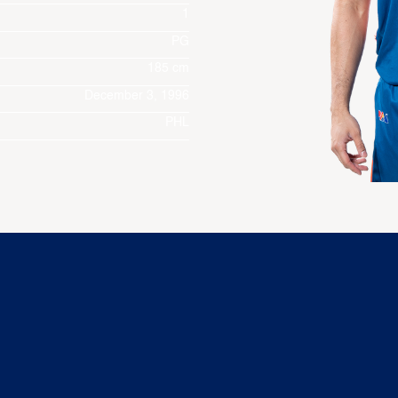
1
PG
185 cm
December 3, 1996
PHL