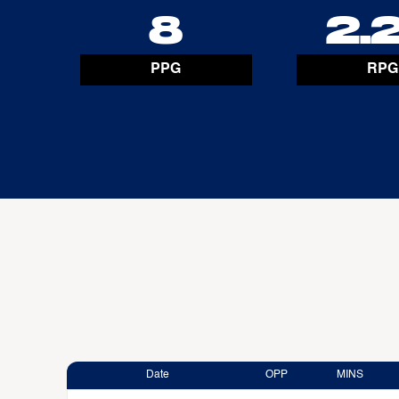
8
2.
PPG
RPG
Date
OPP
MINS