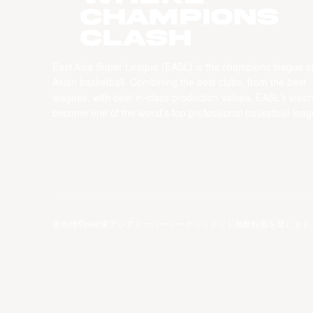
CHAMPIONS
CLASH
East Asia Super League (EASL) is the champions league o
Asian basketball. Combining the best clubs, from the best
leagues, with best-in-class production values, EASL’s vision
become one of the world’s top professional basketball leag
著作権©year東アジアスーパーリーグリミテッド無断転載を禁じます