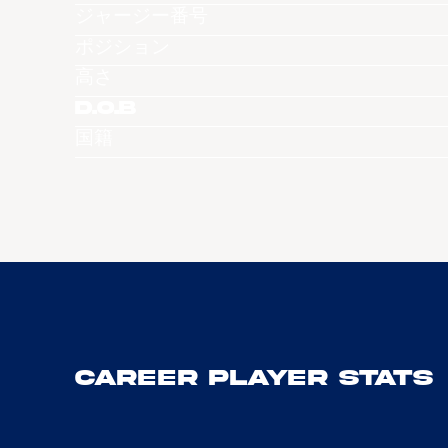
ジャージー番号
ポジション
高さ
D.O.B
国籍
Career Player Stats