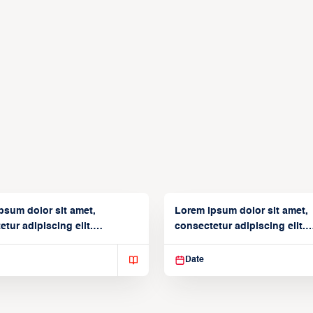
psum dolor sit amet,
Lorem ipsum dolor sit amet,
tur adipiscing elit.
consectetur adipiscing elit.
isse varius enim in
Suspendisse varius enim in
Date