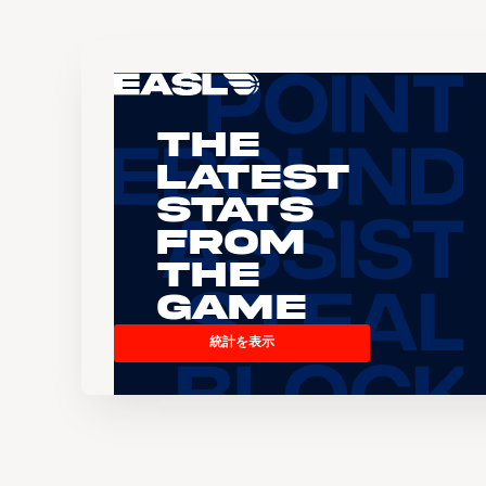
The
Latest
Stats
From
the
Game
統計を表示