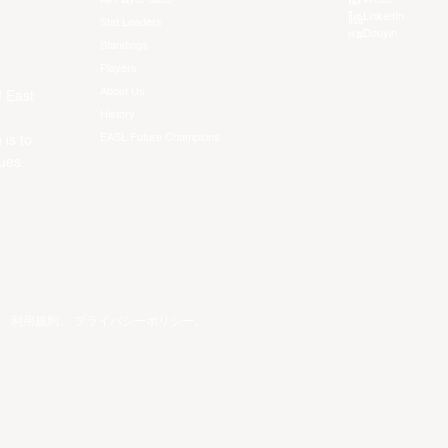
LinkedIn
Stat Leaders
Douyin
Standings
Players
About Us
f East
History
EASL Future Champions
 is to
ues.
。
利用規約
。
プライバシーポリシー
。