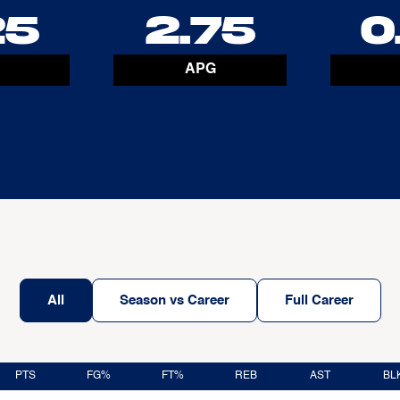
25
2.75
0
APG
All
Season vs Career
Full Career
PTS
FG%
FT%
REB
AST
BL