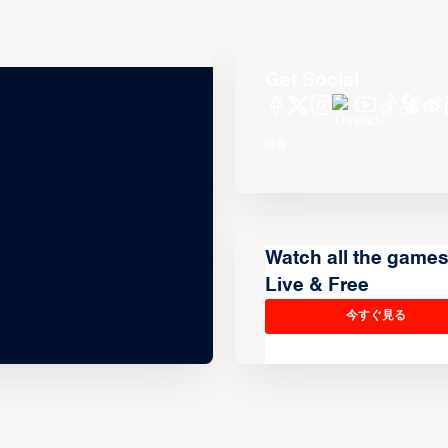
Get Social
Watch all the game
Live & Free
今すぐ見る