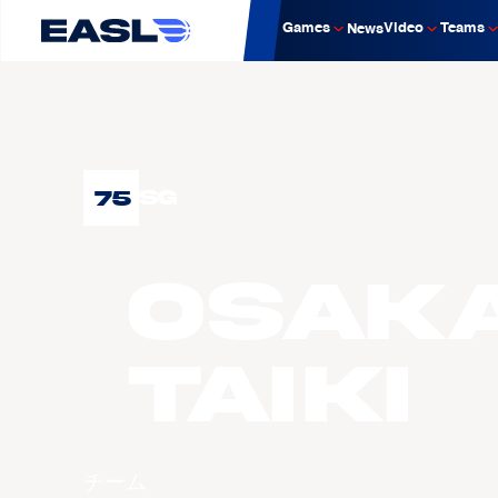
Games
Video
Teams
News
75
SG
OSAK
Taiki
チーム