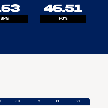
.63
46.51
SPG
FG%
K
STL
TO
PF
SC