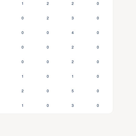
1
2
2
0
0
2
3
0
0
0
4
0
0
0
2
0
0
0
2
0
1
0
1
0
2
0
5
0
1
0
3
0