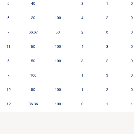
5
40
3
1
0
5
20
100
4
2
0
7
66.67
50
2
8
0
11
50
100
4
3
0
5
50
100
3
2
0
7
100
1
3
0
12
50
100
1
2
0
12
36.36
100
0
1
1