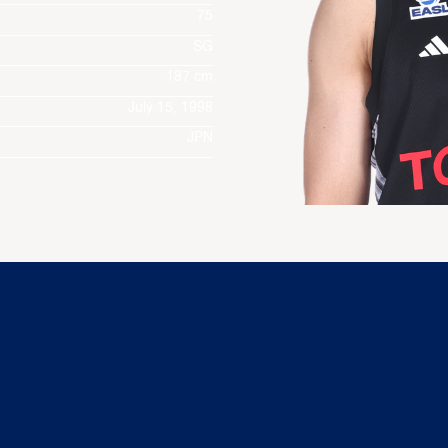
75
SG
187 cm
July 15, 1998
JPN