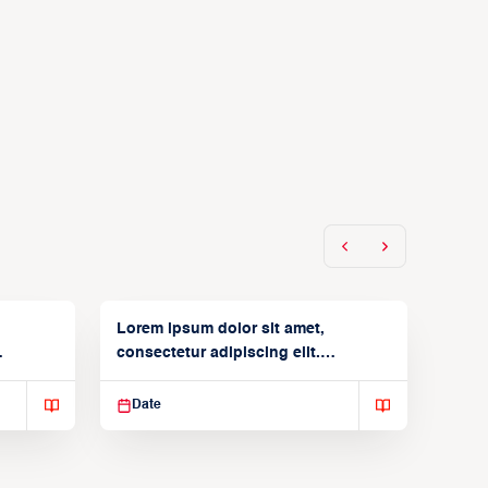
Lorem ipsum dolor sit amet,
consectetur adipiscing elit.
Suspendisse varius enim in
Date