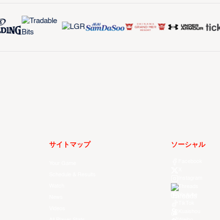
サイトマップ
ソーシャル
Facebook
Your Game
X
Schedule & Results
Instagram
Watch
Threads
Youtube
News
TikTok
Videos
Kuaishou
All Player Stats
Weibo