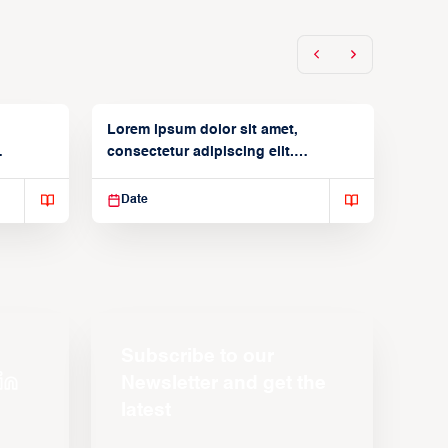
Lorem ipsum dolor sit amet,
consectetur adipiscing elit.
Suspendisse varius enim in
Date
Subscribe to our
Newsletter and get the
latest