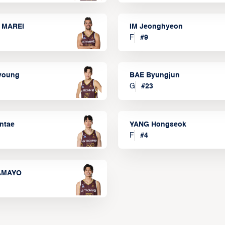
 MAREI
IM Jeonghyeon
F
#
9
lyoung
BAE Byungjun
G
#
23
ntae
YANG Hongseok
F
#
4
TAMAYO