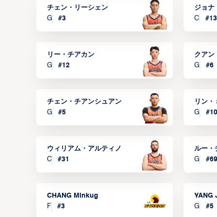
チェン・リーシェン
ジョナ
G
#
3
C
#
13
リー・チアカン
クアン
G
#
12
G
#
6
チェン・チアンシュアン
リン・
G
#
5
G
#
1
ウィリアム・アルティノ
ルー・
C
#
31
G
#
6
CHANG Minkug
YANG 
F
#
3
G
#
5