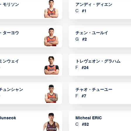
・モリソン
アンディ・ディエン
C
#
1
・ターヨウ
チェン・ユールイ
G
#
2
ミンウェイ
トレヴェオン・グラハム
0
F
#
24
チュンシャン
チャオ・チューユー
9
F
#
7
Junseok
Micheal ERIC
C
#
52