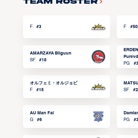
Team Roster
F
#
3
F
#
50
ERDEN
AMARZAYA Bilguun
Purevd
SF
#
18
PG
#
オルフェミ・オルジョビ
MATSU
F
#
15
SF
#
2
AU Man Fai
Damia
G
#
6
PG
#