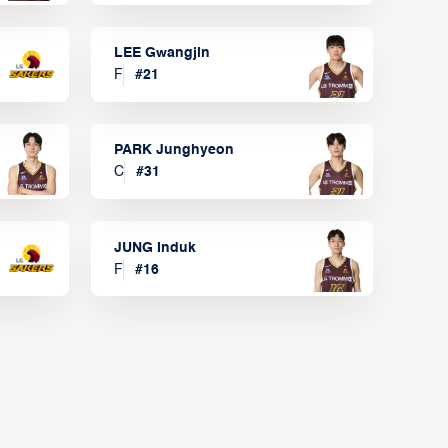
LEE Gwangjin
F
#
21
PARK Junghyeon
C
#
31
JUNG Induk
F
#
16