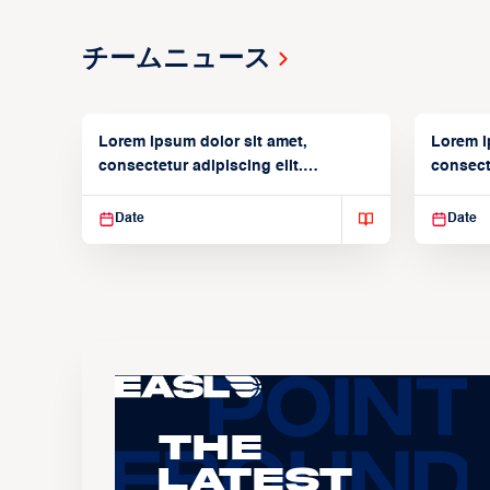
チームニュース
Lorem ipsum dolor sit amet,
Lorem i
consectetur adipiscing elit.
consecte
Suspendisse varius enim in
Suspend
Date
Date
The
Latest