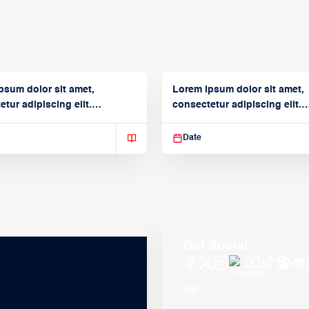
psum dolor sit amet,
Lorem ipsum dolor sit amet,
tur adipiscing elit.
consectetur adipiscing elit.
isse varius enim in
Suspendisse varius enim in
Date
Get Social