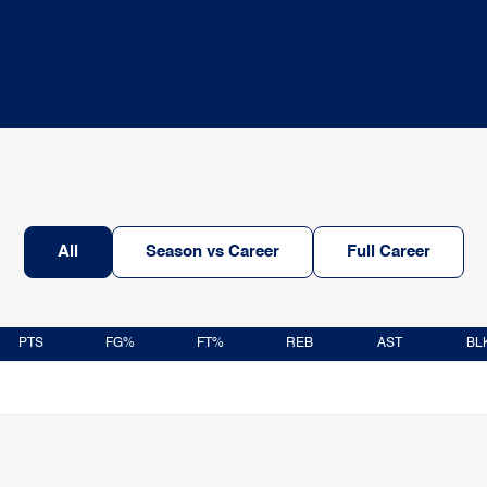
All
Season vs Career
Full Career
PTS
FG%
FT%
REB
AST
BL