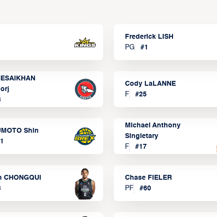
Frederick LISH
PG
#
1
ESAIKHAN
Cody LaLANNE
orj
F
#
25
3
Michael Anthony
MOTO Shin
Singletary
1
F
#
17
n CHONGQUI
Chase FIELER
3
PF
#
60