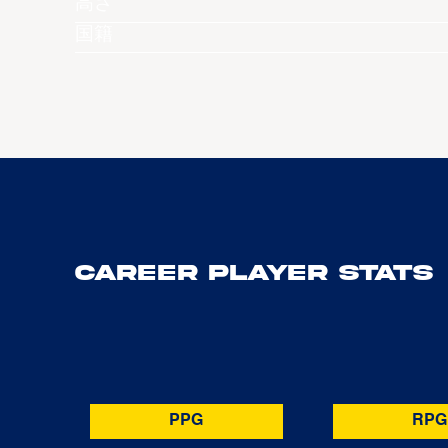
高さ
国籍
Career Player Stats
PPG
RPG