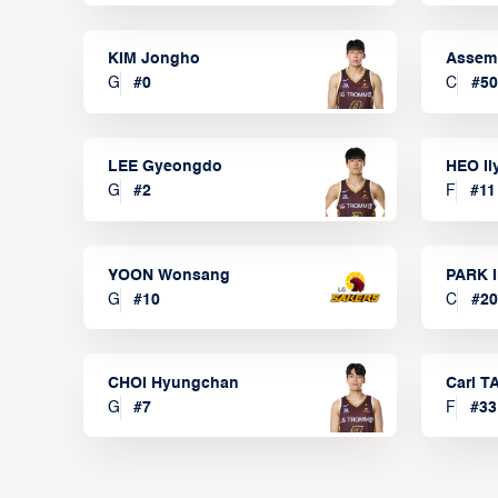
KIM Jongho
Assem
G
#
0
C
#
50
LEE Gyeongdo
HEO I
G
#
2
F
#
11
YOON Wonsang
PARK I
G
#
10
C
#
20
CHOI Hyungchan
Carl 
G
#
7
F
#
33