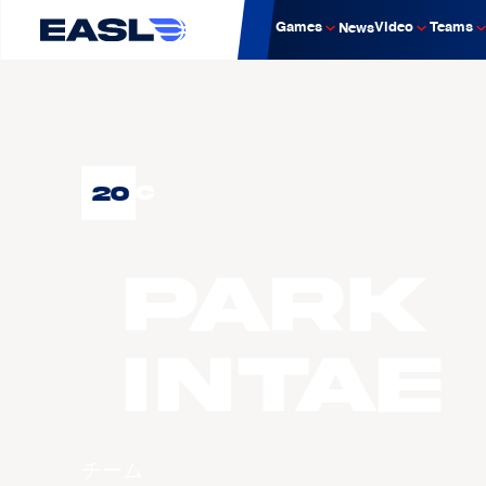
Games
Video
Teams
News
20
C
PARK
Intae
チーム