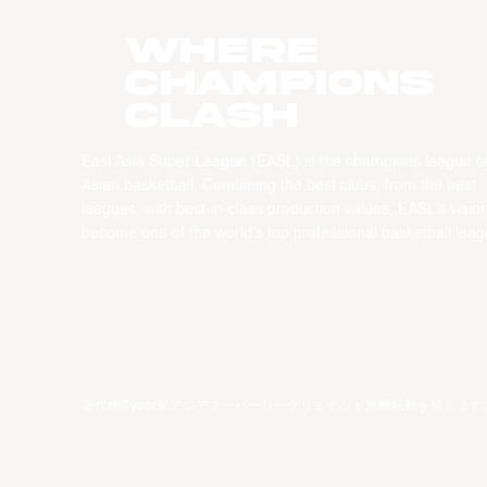
WHERE
CHAMPIONS
CLASH
East Asia Super League (EASL) is the champions league o
Asian basketball. Combining the best clubs, from the best
leagues, with best-in-class production values, EASL’s vision
become one of the world’s top professional basketball leag
著作権©year東アジアスーパーリーグリミテッド無断転載を禁じます