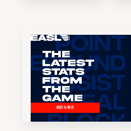
The
Latest
Stats
From
the
Game
統計を表示