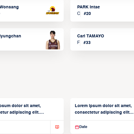
Wonsang
PARK Intae
0
C
#
20
Hyungchan
Carl TAMAYO
F
#
33
psum dolor sit amet,
Lorem ipsum dolor sit amet,
tur adipiscing elit.
consectetur adipiscing elit.
isse varius enim in
Suspendisse varius enim in
Date