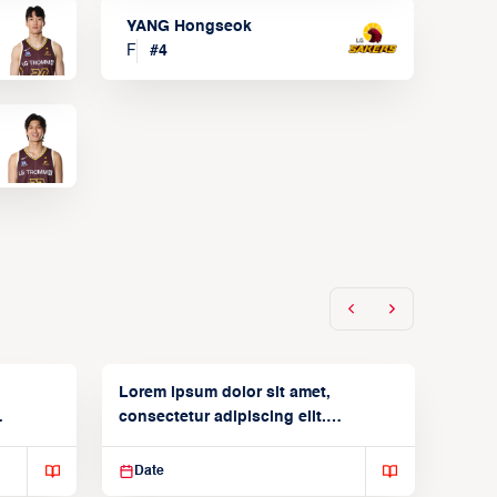
YANG Hongseok
F
#
4
Lorem ipsum dolor sit amet,
consectetur adipiscing elit.
Suspendisse varius enim in
Date