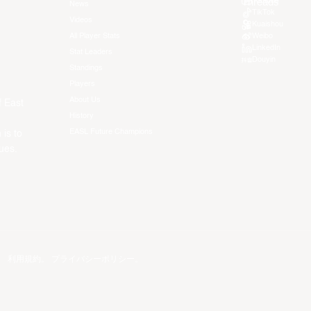
Youtube
News
TikTok
Videos
Kuaishou
All Player Stats
Weibo
LinkedIn
Stat Leaders
Douyin
Standings
Players
About Us
f East
History
EASL Future Champions
 is to
ues.
。
利用規約
。
プライバシーポリシー
。