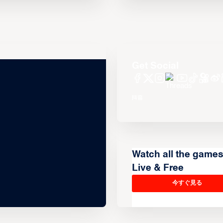
Get Social
Watch all the game
Live & Free
今すぐ見る