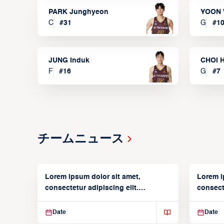
PARK Junghyeon
YOON 
C
#
31
G
#
1
JUNG Induk
CHOI 
F
#
16
G
#
7
チームニュース
Lorem ipsum dolor sit amet,
Lorem i
consectetur adipiscing elit.
consecte
Suspendisse varius enim in
Suspend
Date
Date