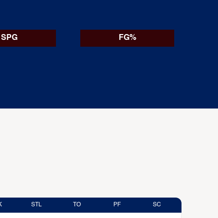
SPG
FG%
K
STL
TO
PF
SC