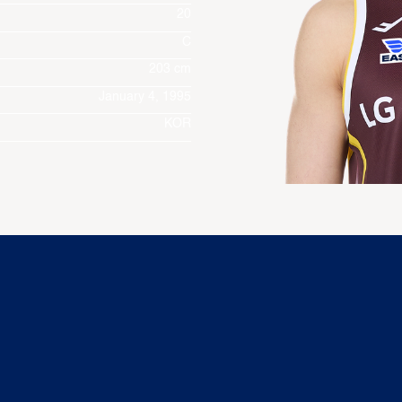
20
C
203 cm
January 4, 1995
KOR