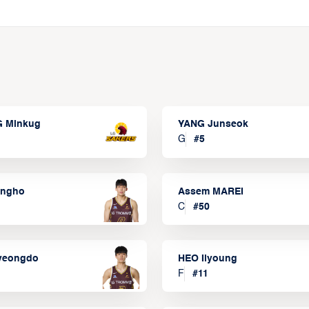
 Minkug
YANG Junseok
G
#
5
ongho
Assem MAREI
C
#
50
yeongdo
HEO Ilyoung
F
#
11