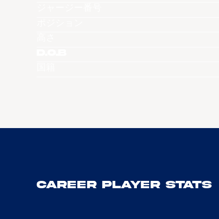
ジャージー番号
ポジション
高さ
D.O.B
国籍
Career Player Stats