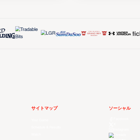
サイトマップ
ソーシャル
Facebook
Your Game
X
Schedule & Results
Instagram
Watch
Threads