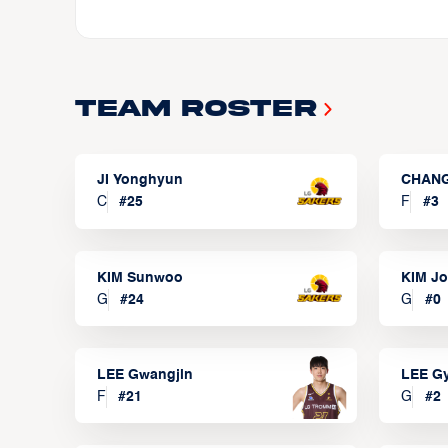
Team Roster
JI Yonghyun
CHANG
C
#
25
F
#
3
KIM Sunwoo
KIM J
G
#
24
G
#
0
LEE Gwangjin
LEE G
F
#
21
G
#
2