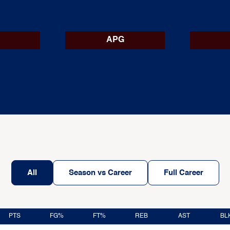
APG
All
Season vs Career
Full Career
PTS
FG%
FT%
REB
AST
BL