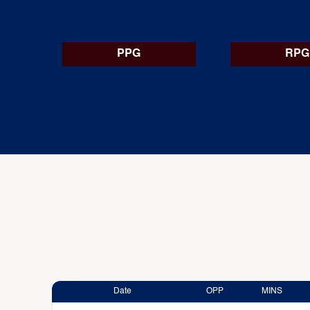
PPG
RPG
Date
OPP
MINS