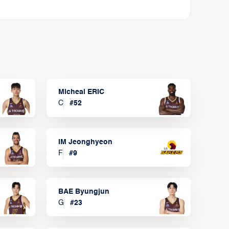
Micheal ERIC
C
#
52
IM Jeonghyeon
F
#
9
BAE Byungjun
G
#
23