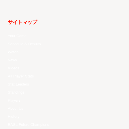
サイトマップ
Your Game
Schedule & Results
Watch
News
Videos
All Player Stats
Stat Leaders
Standings
Players
About Us
History
EASL Future Champions