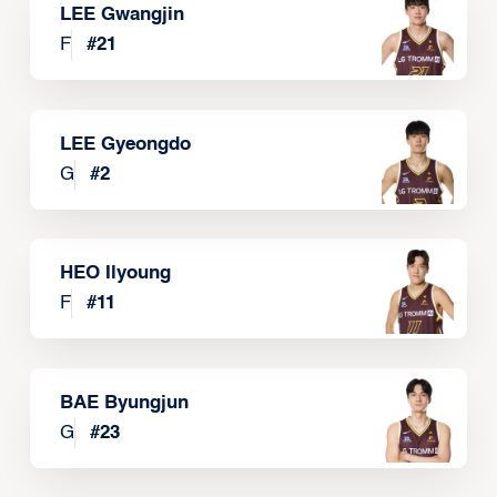
LEE Gwangjin
F
#
21
LEE Gyeongdo
G
#
2
HEO Ilyoung
F
#
11
BAE Byungjun
G
#
23