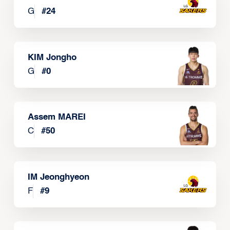
G
#
24
KIM Jongho
G
#
0
Assem MAREI
C
#
50
IM Jeonghyeon
F
#
9