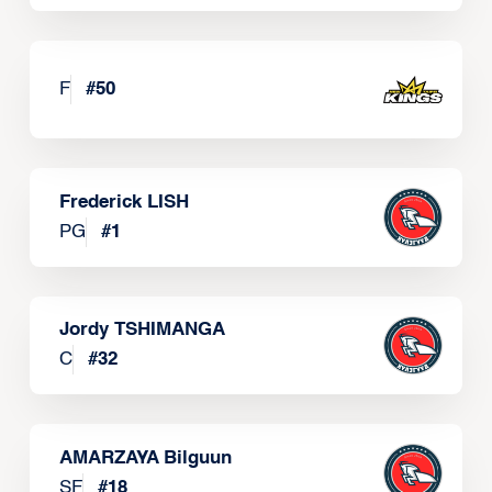
F
#
50
Frederick LISH
PG
#
1
Jordy TSHIMANGA
C
#
32
AMARZAYA Bilguun
SF
#
18