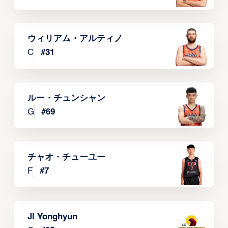
ウィリアム・アルティノ
C
#
31
ルー・チュンシャン
G
#
69
チャオ・チューユー
F
#
7
JI Yonghyun