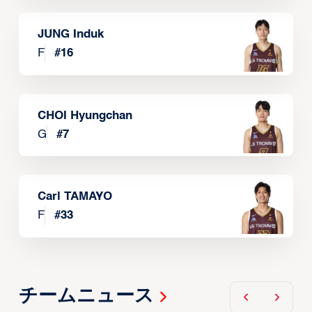
JUNG Induk
F
#
16
CHOI Hyungchan
G
#
7
Carl TAMAYO
F
#
33
チームニュース