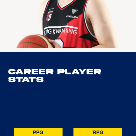
Career Player
Stats
PPG
RPG