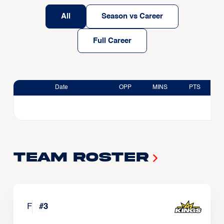
All
Season vs Career
Full Career
Date
OPP
MINS
PTS
Team Roster
F
#
3