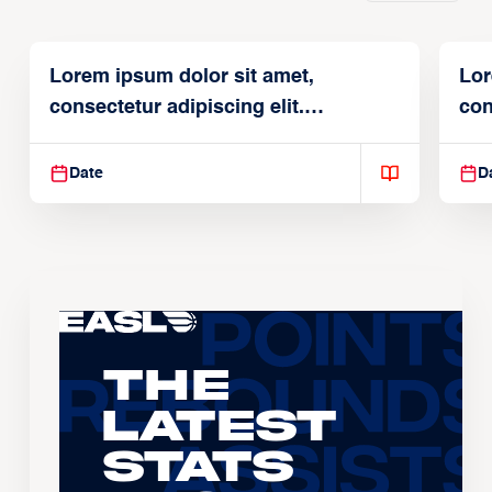
Lorem ipsum dolor sit amet,
Lor
consectetur adipiscing elit.
con
Suspendisse varius enim in
Sus
Date
D
The
Latest
Stats