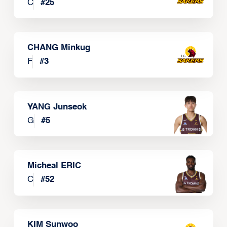
C
#
25
CHANG Minkug
F
#
3
YANG Junseok
G
#
5
Micheal ERIC
C
#
52
KIM Sunwoo