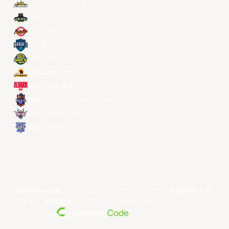
ニュータイペイ・キングス
マカオ・ブラックベアーズ
ソウルSKナイツ
台北富邦ブレーブス
宇都宮ブレックス
昌原LGセイカーズ
アルバルク東京
桃園パウイアン・パイロッツ
琉球ゴールデンキングス
香港イースタン
著作権©year東アジアスーパーリーグリミテッド無断転載を禁
じます。
利用規約
。
プライバシーポリシー
。
パワー・バイ