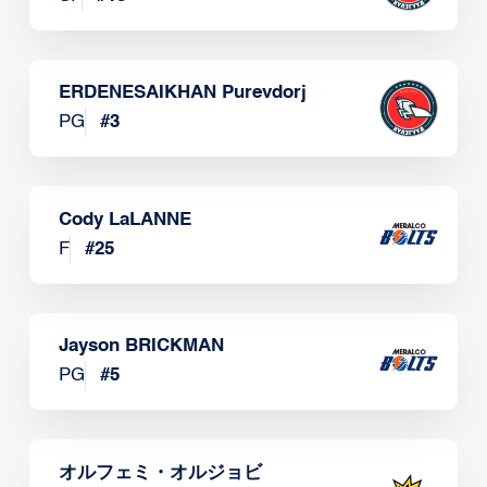
ERDENESAIKHAN Purevdorj
PG
#
3
Cody LaLANNE
F
#
25
Jayson BRICKMAN
PG
#
5
オルフェミ・オルジョビ