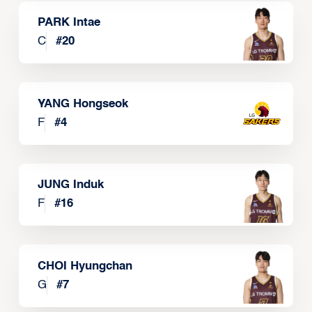
PARK Intae
C
#
20
YANG Hongseok
F
#
4
JUNG Induk
F
#
16
CHOI Hyungchan
G
#
7