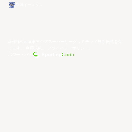
香港イースタン
著作権©year東アジアスーパーリーグリミテッド無断転載を禁
じます。
利用規約
。
プライバシーポリシー
。
パワー・バイ