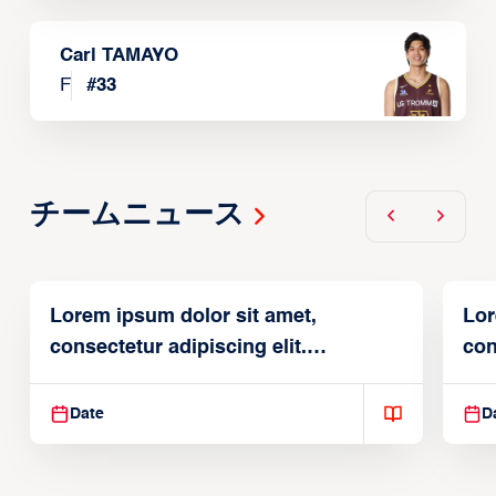
Carl TAMAYO
F
#
33
チームニュース
Lorem ipsum dolor sit amet,
Lor
consectetur adipiscing elit.
con
Suspendisse varius enim in
Sus
Date
D