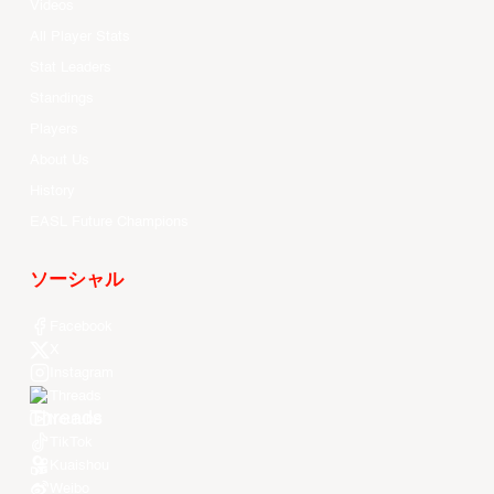
Videos
All Player Stats
Stat Leaders
Standings
Players
About Us
History
EASL Future Champions
ソーシャル
Facebook
X
Instagram
Threads
Youtube
TikTok
Kuaishou
Weibo