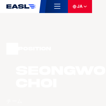
JA
Position
Seongwo
CHOI
チーム