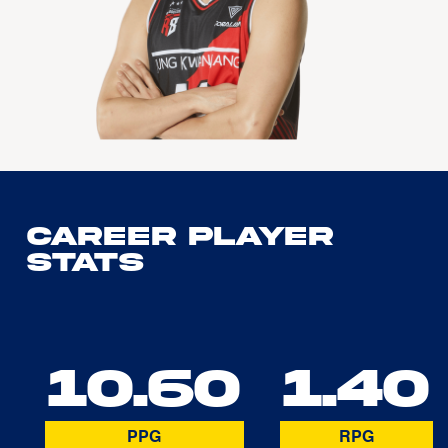
Career Player
Stats
10.60
1.40
PPG
RPG