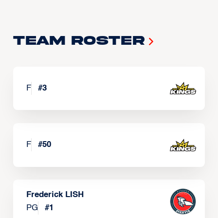
Team Roster
F
#
3
F
#
50
Frederick LISH
PG
#
1