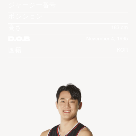
ジャージー番号
ポジション
高さ
183 cm
D.O.B
November 4, 1995
国籍
KOR