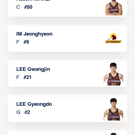
C
#
50
IM Jeonghyeon
F
#
9
LEE Gwangjin
F
#
21
LEE Gyeongdo
G
#
2