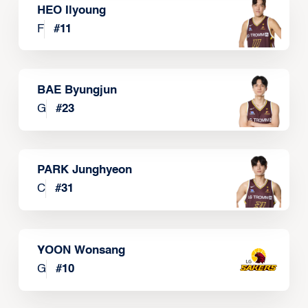
HEO Ilyoung
F
#
11
BAE Byungjun
G
#
23
PARK Junghyeon
C
#
31
YOON Wonsang
G
#
10