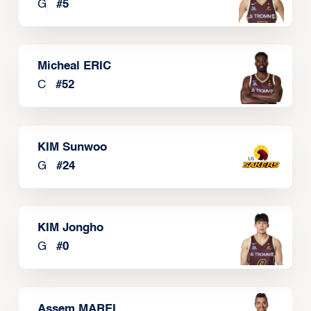
G
#
5
Micheal ERIC
C
#
52
KIM Sunwoo
G
#
24
KIM Jongho
G
#
0
Assem MAREI