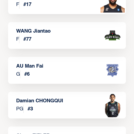
F
#
17
WANG Jiantao
F
#
77
AU Man Fai
G
#
6
Damian CHONGQUI
PG
#
3