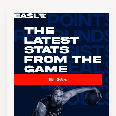
The
Latest
Stats
From the
Game
統計を表示