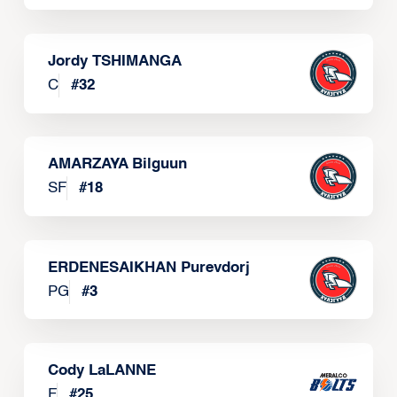
Jordy TSHIMANGA
C
#
32
AMARZAYA Bilguun
SF
#
18
ERDENESAIKHAN Purevdorj
PG
#
3
Cody LaLANNE
F
#
25