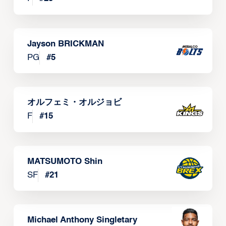
Jayson BRICKMAN
PG
#
5
オルフェミ・オルジョビ
F
#
15
MATSUMOTO Shin
SF
#
21
Michael Anthony Singletary