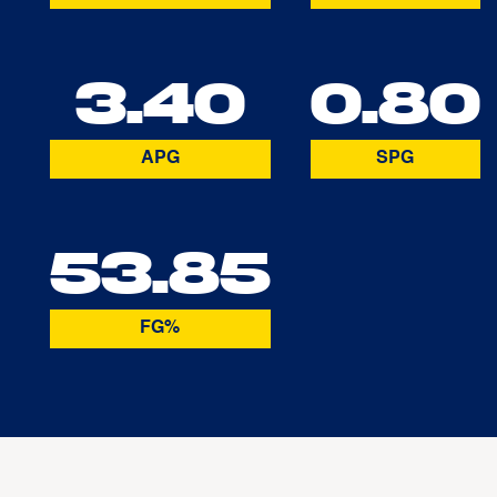
3.40
0.80
APG
SPG
53.85
FG%