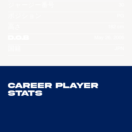
ジャージー番号
30
ポジション
PG
高さ
182 cm
D.O.B
May 26, 2006
国籍
JPN
Career Player
Stats