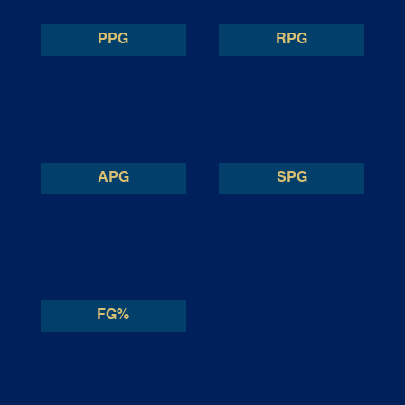
PPG
RPG
APG
SPG
FG%