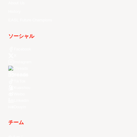
About Us
History
EASL Future Champions
ソーシャル
Facebook
X
Instagram
Threads
Youtube
TikTok
Kuaishou
Weibo
LinkedIn
Douyin
チーム