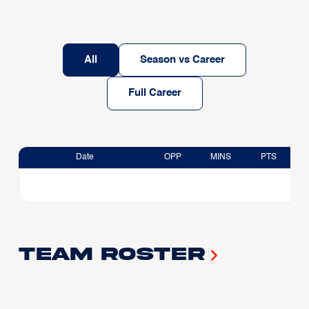
All
Season vs Career
Full Career
Date
OPP
MINS
PTS
Team Roster