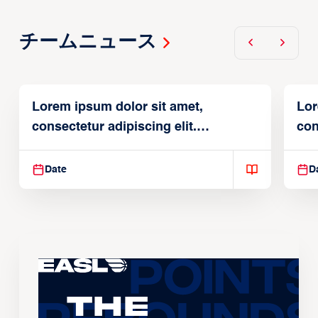
チームニュース
Lorem ipsum dolor sit amet,
Lor
consectetur adipiscing elit.
con
Suspendisse varius enim in
Sus
Date
D
The