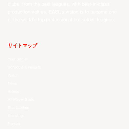
clubs, from the best leagues, with best-in-class
production values, EASL’s vision is to become one
of the world’s top professional basketball leagues.
サイトマップ
Your Game
Schedule & Results
Watch
News
Videos
All Player Stats
Stat Leaders
Standings
Players