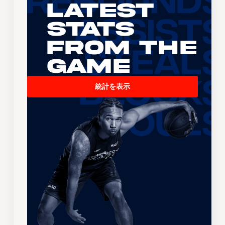
Latest
Stats
From the
Game
統計を表示