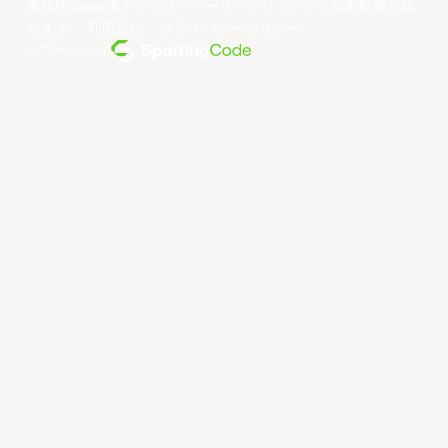
著作権©year東アジアスーパーリーグリミテッド無断転載を禁
じます。
利用規約
。
プライバシーポリシー
。
パワー・バイ