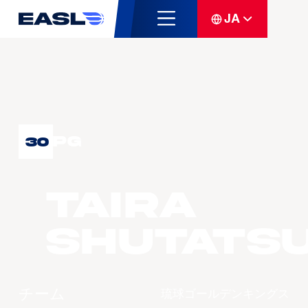
JA
PG
30
TAIRA
Shutats
チーム
琉球ゴールデンキングス